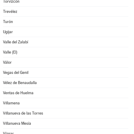
Torvizcón
Trevélez
Turón
Ugíjar
Valle del Zalabí
Valle (El)
Válor
Vegas del Genil
Vélez de Benaudalla
Ventas de Huelma
Villamena
Villanueva de las Torres
Villanueva Mesía
Víznar