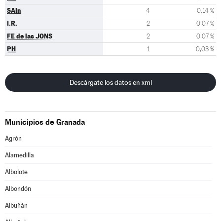
SAIn
4
0,14 %
I.R.
2
0,07 %
FE de las JONS
2
0,07 %
PH
1
0,03 %
Descárgate los datos en xml
Municipios de Granada
Agrón
Alamedilla
Albolote
Albondón
Albuñán