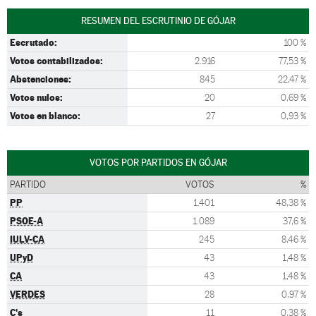
RESUMEN DEL ESCRUTINIO DE GÓJAR
Escrutado:
100 %
Votos contabilizados:
2.916
77,53 %
Abstenciones:
845
22,47 %
Votos nulos:
20
0,69 %
Votos en blanco:
27
0,93 %
VOTOS POR PARTIDOS EN GÓJAR
PARTIDO
VOTOS
%
PP
1.401
48,38 %
PSOE-A
1.089
37,6 %
IULV-CA
245
8,46 %
UPyD
43
1,48 %
CA
43
1,48 %
VERDES
28
0,97 %
C's
11
0,38 %