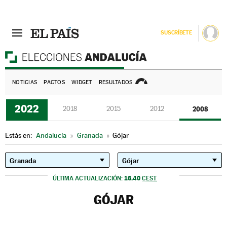
SUSCRÍBETE
E
NOTICIAS
PACTOS
WIDGET
RESULTADOS
2022
2018
2015
2012
2008
Estás en:
Andalucía
»
Granada
»
Gójar
16.40
ÚLTIMA ACTUALIZACIÓN:
CEST
GÓJAR