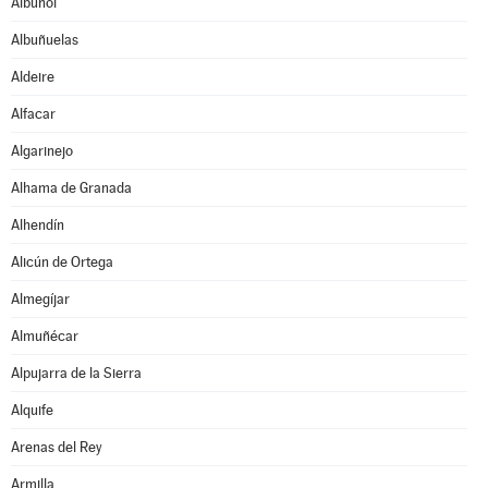
Albuñol
Albuñuelas
Aldeire
Alfacar
Algarinejo
Alhama de Granada
Alhendín
Alicún de Ortega
Almegíjar
Almuñécar
Alpujarra de la Sierra
Alquife
Arenas del Rey
Armilla