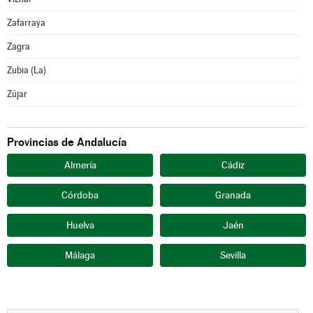
Zafarraya
Zagra
Zubia (La)
Zújar
Provincias de Andalucía
Almería
Cádiz
Córdoba
Granada
Huelva
Jaén
Málaga
Sevilla