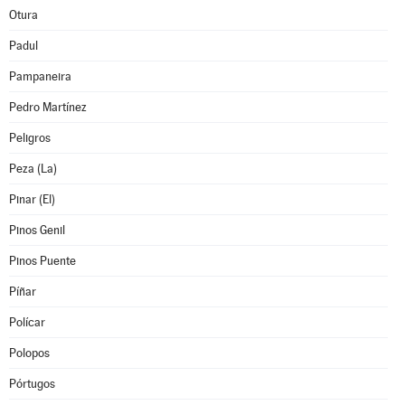
Otura
Padul
Pampaneira
Pedro Martínez
Peligros
Peza (La)
Pinar (El)
Pinos Genil
Pinos Puente
Píñar
Polícar
Polopos
Pórtugos