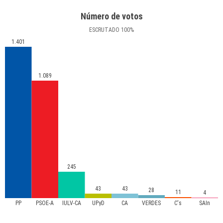
Número de votos
ESCRUTADO
100
%
1.401
1.089
245
43
43
28
11
4
PP
PSOE-A
IULV-CA
UPyD
CA
VERDES
C's
SAIn