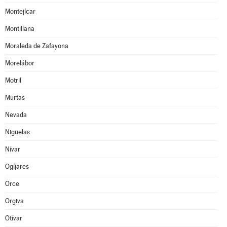
Montejícar
Montillana
Moraleda de Zafayona
Morelábor
Motril
Murtas
Nevada
Nigüelas
Nívar
Ogíjares
Orce
Orgiva
Otívar