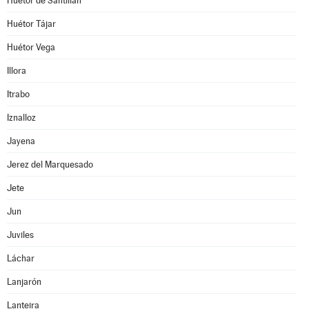
Huétor de Santillán
Huétor Tájar
Huétor Vega
Illora
Itrabo
Iznalloz
Jayena
Jerez del Marquesado
Jete
Jun
Juviles
Láchar
Lanjarón
Lanteira