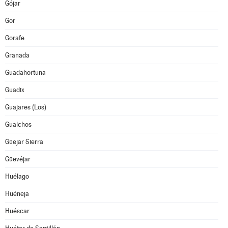
Gójar
Gor
Gorafe
Granada
Guadahortuna
Guadix
Guajares (Los)
Gualchos
Güejar Sierra
Güevéjar
Huélago
Huéneja
Huéscar