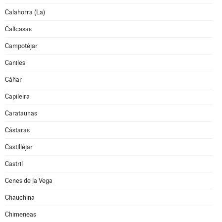
Calahorra (La)
Calicasas
Campotéjar
Caniles
Cáñar
Capileira
Carataunas
Cástaras
Castilléjar
Castril
Cenes de la Vega
Chauchina
Chimeneas