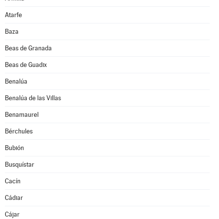
Atarfe
Baza
Beas de Granada
Beas de Guadix
Benalúa
Benalúa de las Villas
Benamaurel
Bérchules
Bubión
Busquístar
Cacín
Cádiar
Cájar