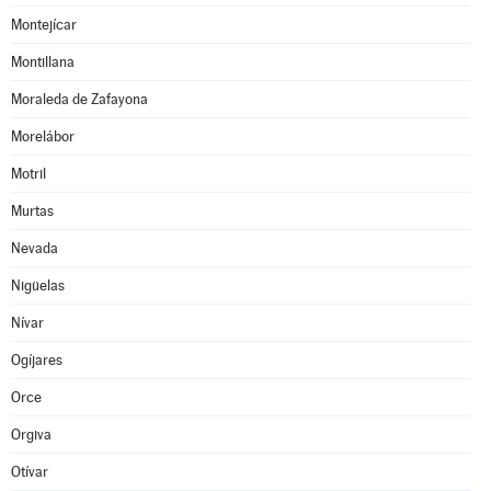
Montejícar
Montillana
Moraleda de Zafayona
Morelábor
Motril
Murtas
Nevada
Nigüelas
Nívar
Ogíjares
Orce
Orgiva
Otívar