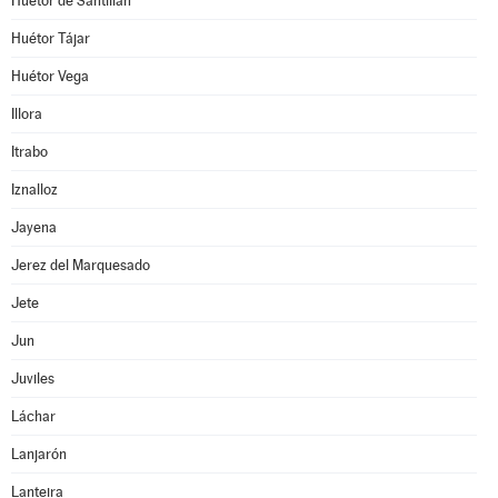
Huétor de Santillán
Huétor Tájar
Huétor Vega
Illora
Itrabo
Iznalloz
Jayena
Jerez del Marquesado
Jete
Jun
Juviles
Láchar
Lanjarón
Lanteira