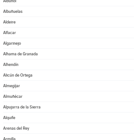
Albuñol
Albuñuelas
Aldeire
Alfacar
Algarinejo
Alhama de Granada
Alhendín
Alicún de Ortega
Almegíjar
Almuñécar
Alpujarra de la Sierra
Alquife
Arenas del Rey
Armilla