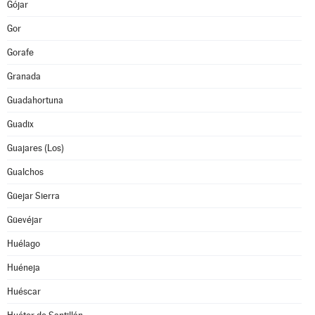
Gójar
Gor
Gorafe
Granada
Guadahortuna
Guadix
Guajares (Los)
Gualchos
Güejar Sierra
Güevéjar
Huélago
Huéneja
Huéscar