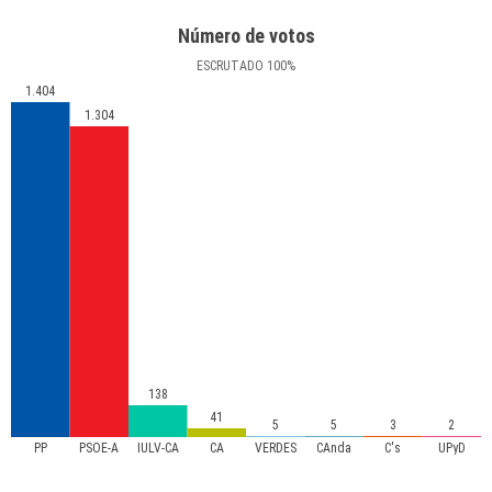
Número de votos
ESCRUTADO
100
%
1.404
1.304
138
41
5
5
3
2
PP
PSOE-A
IULV-CA
CA
VERDES
CAnda
C's
UPyD