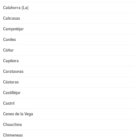
Calahorra (La)
Calicasas
Campotéjar
Caniles
Cáñar
Capileira
Carataunas
Cástaras
Castilléjar
Castril
Cenes de la Vega
Chauchina
Chimeneas