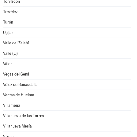
Torvizcón
Trevélez
Turón
Ugíjar
Valle del Zalabí
Valle (El)
Válor
Vegas del Genil
Vélez de Benaudalla
Ventas de Huelma
Villamena
Villanueva de las Torres
Villanueva Mesía
Víznar