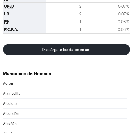
UPyD
2
0,07 %
I.R.
2
0,07 %
PH
1
0,03 %
P.C.P.A.
1
0,03 %
Descárgate los datos en xml
Municipios de Granada
Agrón
Alamedilla
Albolote
Albondón
Albuñán