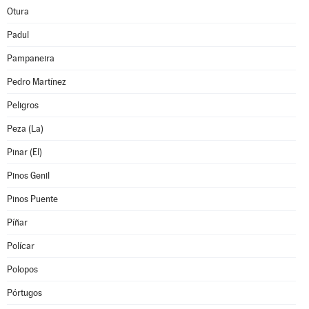
Otura
Padul
Pampaneira
Pedro Martínez
Peligros
Peza (La)
Pinar (El)
Pinos Genil
Pinos Puente
Píñar
Polícar
Polopos
Pórtugos