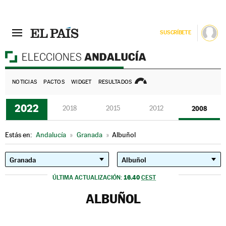
SUSCRÍBETE
E
NOTICIAS
PACTOS
WIDGET
RESULTADOS
2022
2018
2015
2012
2008
Estás en:
Andalucía
»
Granada
»
Albuñol
16.40
ÚLTIMA ACTUALIZACIÓN:
CEST
ALBUÑOL