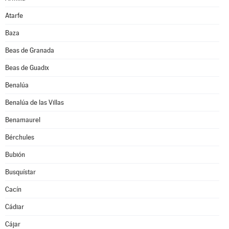
Atarfe
Baza
Beas de Granada
Beas de Guadix
Benalúa
Benalúa de las Villas
Benamaurel
Bérchules
Bubión
Busquístar
Cacín
Cádiar
Cájar