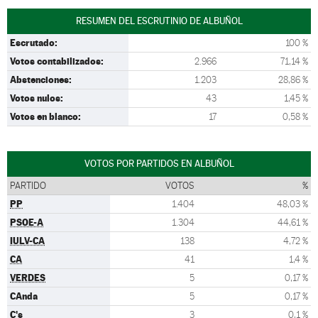
RESUMEN DEL ESCRUTINIO DE ALBUÑOL
Escrutado:
100 %
Votos contabilizados:
2.966
71,14 %
Abstenciones:
1.203
28,86 %
Votos nulos:
43
1,45 %
Votos en blanco:
17
0,58 %
VOTOS POR PARTIDOS EN ALBUÑOL
PARTIDO
VOTOS
%
PP
1.404
48,03 %
PSOE-A
1.304
44,61 %
IULV-CA
138
4,72 %
CA
41
1,4 %
VERDES
5
0,17 %
CAnda
5
0,17 %
C's
3
0,1 %