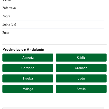
Zafarraya
Zagra
Zubia (La)
Zújar
Provincias de Andalucía
Almería
Cádiz
Córdoba
Granada
Huelva
Jaén
Málaga
Sevilla