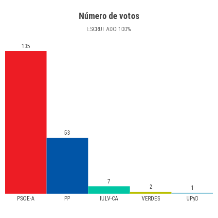
Número de votos
ESCRUTADO
100
%
135
53
7
2
1
PSOE-A
PP
IULV-CA
VERDES
UPyD