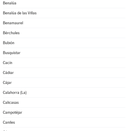
Benalúa
Benalúa de las Villas
Benamaurel
Bérchules
Bubión
Busquístar
Cacín
Cádiar
Cájar
Calahorra (La)
Calicasas
Campotéjar
Caniles