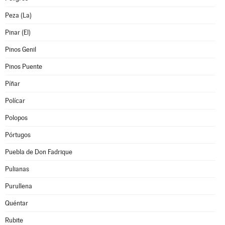
Peza (La)
Pinar (El)
Pinos Genil
Pinos Puente
Píñar
Polícar
Polopos
Pórtugos
Puebla de Don Fadrique
Pulianas
Purullena
Quéntar
Rubite