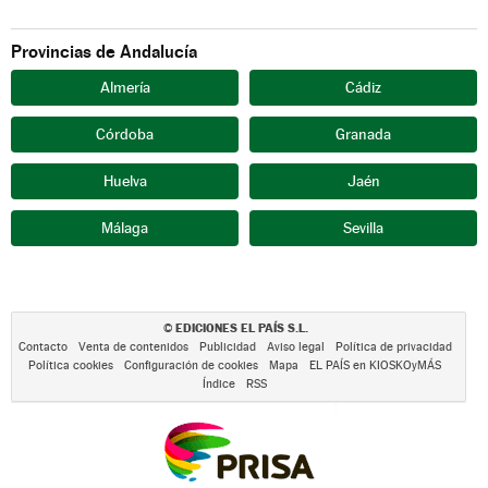
Provincias de Andalucía
Almería
Cádiz
Córdoba
Granada
Huelva
Jaén
Málaga
Sevilla
EDICIONES EL PAÍS S.L.
©
Contacto
Venta de contenidos
Publicidad
Aviso legal
Política de privacidad
Política cookies
Configuración de cookies
Mapa
EL PAÍS en KIOSKOyMÁS
Índice
RSS