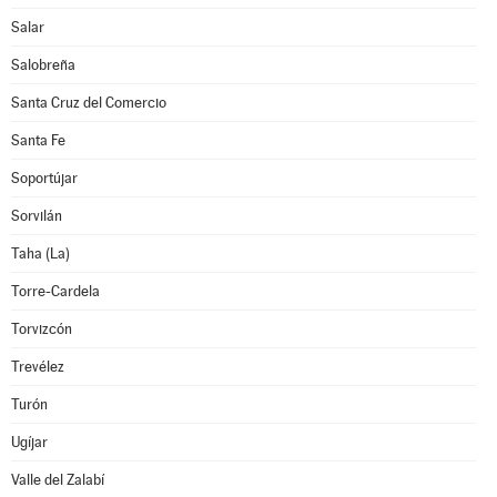
Salar
Salobreña
Santa Cruz del Comercio
Santa Fe
Soportújar
Sorvilán
Taha (La)
Torre-Cardela
Torvizcón
Trevélez
Turón
Ugíjar
Valle del Zalabí