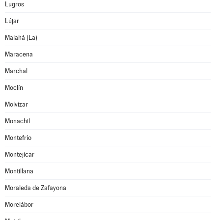
Lugros
Lújar
Malahá (La)
Maracena
Marchal
Moclín
Molvízar
Monachil
Montefrío
Montejícar
Montillana
Moraleda de Zafayona
Morelábor