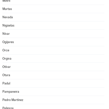
Motril
Murtas
Nevada
Nigüelas
Nívar
Ogíjares
Orce
Orgiva
Otívar
Otura
Padul
Pampaneira
Pedro Martínez
Peligros