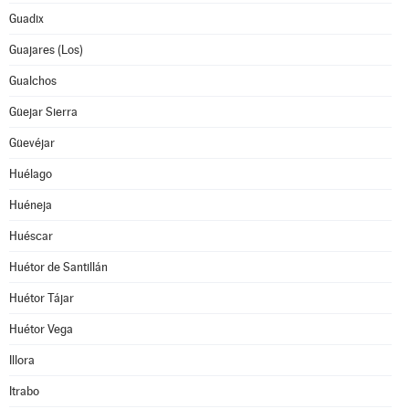
Guadix
Guajares (Los)
Gualchos
Güejar Sierra
Güevéjar
Huélago
Huéneja
Huéscar
Huétor de Santillán
Huétor Tájar
Huétor Vega
Illora
Itrabo