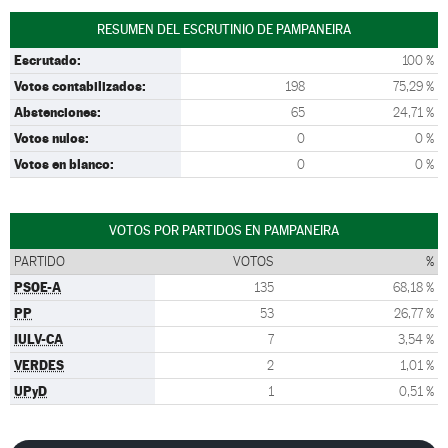
RESUMEN DEL ESCRUTINIO DE PAMPANEIRA
Escrutado:
100 %
Votos contabilizados:
198
75,29 %
Abstenciones:
65
24,71 %
Votos nulos:
0
0 %
Votos en blanco:
0
0 %
VOTOS POR PARTIDOS EN PAMPANEIRA
PARTIDO
VOTOS
%
PSOE-A
135
68,18 %
PP
53
26,77 %
IULV-CA
7
3,54 %
VERDES
2
1,01 %
UPyD
1
0,51 %