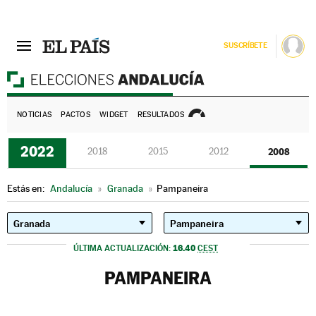
SUSCRÍBETE
E
NOTICIAS
PACTOS
WIDGET
RESULTADOS
2022
2018
2015
2012
2008
Estás en:
Andalucía
»
Granada
»
Pampaneira
16.40
ÚLTIMA ACTUALIZACIÓN:
CEST
PAMPANEIRA