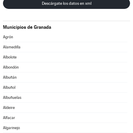
Descárgate los datos en xml
Municipios de Granada
Agrón
Alamedilla
Albolote
Albondón
Albuñán
Albuñol
Albuñuelas
Aldeire
Alfacar
Algarinejo