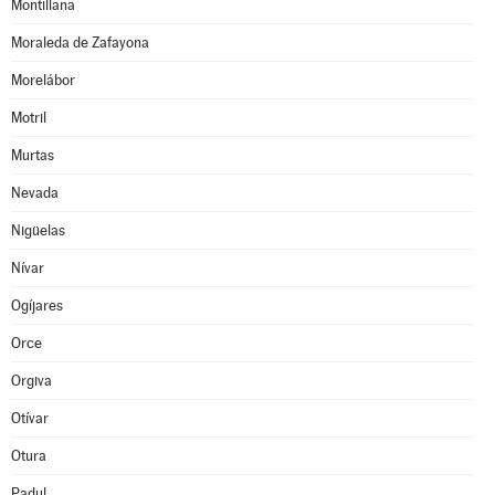
Montillana
Moraleda de Zafayona
Morelábor
Motril
Murtas
Nevada
Nigüelas
Nívar
Ogíjares
Orce
Orgiva
Otívar
Otura
Padul