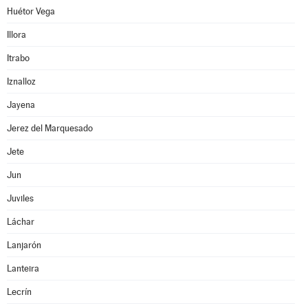
Huétor Vega
Illora
Itrabo
Iznalloz
Jayena
Jerez del Marquesado
Jete
Jun
Juviles
Láchar
Lanjarón
Lanteira
Lecrín