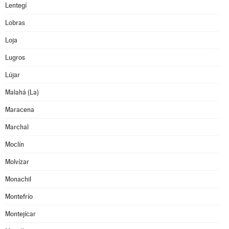
Lentegí
Lobras
Loja
Lugros
Lújar
Malahá (La)
Maracena
Marchal
Moclín
Molvízar
Monachil
Montefrío
Montejícar