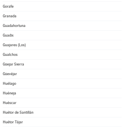
Gorafe
Granada
Guadahortuna
Guadix
Guajares (Los)
Gualchos
Güejar Sierra
Güevéjar
Huélago
Huéneja
Huéscar
Huétor de Santillán
Huétor Tájar