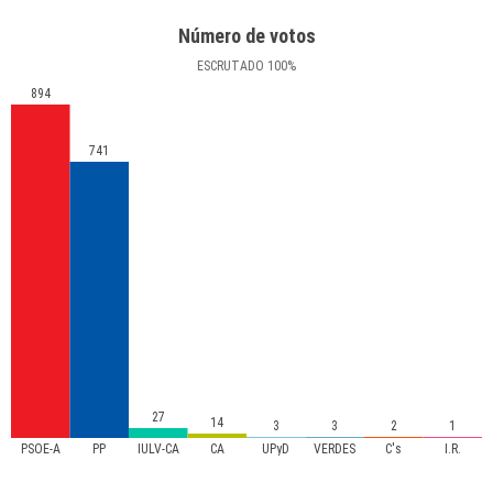
Número de votos
ESCRUTADO
100
%
894
741
27
14
3
3
2
1
PSOE-A
PP
IULV-CA
CA
UPyD
VERDES
C's
I.R.