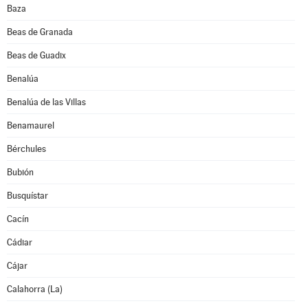
Baza
Beas de Granada
Beas de Guadix
Benalúa
Benalúa de las Villas
Benamaurel
Bérchules
Bubión
Busquístar
Cacín
Cádiar
Cájar
Calahorra (La)