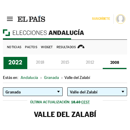
SUSCRÍBETE
E
NOTICIAS
PACTOS
WIDGET
RESULTADOS
2022
2018
2015
2012
2008
Estás en:
Andalucía
»
Granada
»
Valle del Zalabí
16.40
ÚLTIMA ACTUALIZACIÓN:
CEST
VALLE DEL ZALABÍ