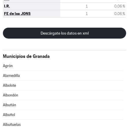
I.R.
1
0,06 %
FE de las JONS
1
0,06 %
Descárgate los datos en xml
Municipios de Granada
Agrón
Alamedilla
Albolote
Albondón
Albuñán
Albuñol
Albuñuelas