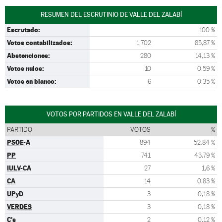
RESUMEN DEL ESCRUTINIO DE VALLE DEL ZALABÍ
Escrutado:
100 %
Votos contabilizados:
1.702
85,87 %
Abstenciones:
280
14,13 %
Votos nulos:
10
0,59 %
Votos en blanco:
6
0,35 %
VOTOS POR PARTIDOS EN VALLE DEL ZALABÍ
PARTIDO
VOTOS
%
PSOE-A
894
52,84 %
PP
741
43,79 %
IULV-CA
27
1,6 %
CA
14
0,83 %
UPyD
3
0,18 %
VERDES
3
0,18 %
C's
2
0,12 %