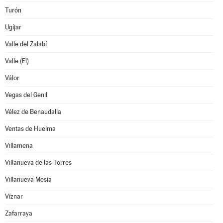
Turón
Ugíjar
Valle del Zalabí
Valle (El)
Válor
Vegas del Genil
Vélez de Benaudalla
Ventas de Huelma
Villamena
Villanueva de las Torres
Villanueva Mesía
Víznar
Zafarraya