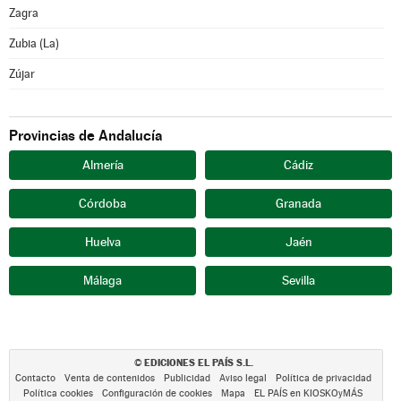
Zagra
Zubia (La)
Zújar
Provincias de Andalucía
Almería
Cádiz
Córdoba
Granada
Huelva
Jaén
Málaga
Sevilla
EDICIONES EL PAÍS S.L.
©
Contacto
Venta de contenidos
Publicidad
Aviso legal
Política de privacidad
Política cookies
Configuración de cookies
Mapa
EL PAÍS en KIOSKOyMÁS