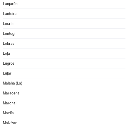
Lanjarón
Lanteira
Lecrín
Lentegí
Lobras
Loja
Lugros
Lújar
Malahá (La)
Maracena
Marchal
Moclín
Molvízar