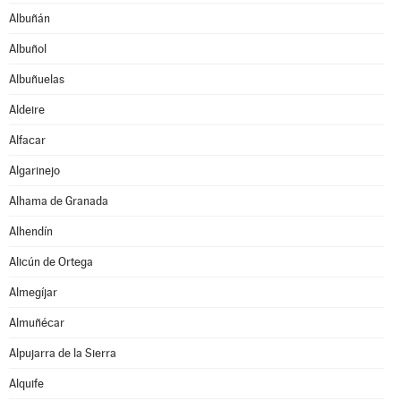
Albuñán
Albuñol
Albuñuelas
Aldeire
Alfacar
Algarinejo
Alhama de Granada
Alhendín
Alicún de Ortega
Almegíjar
Almuñécar
Alpujarra de la Sierra
Alquife