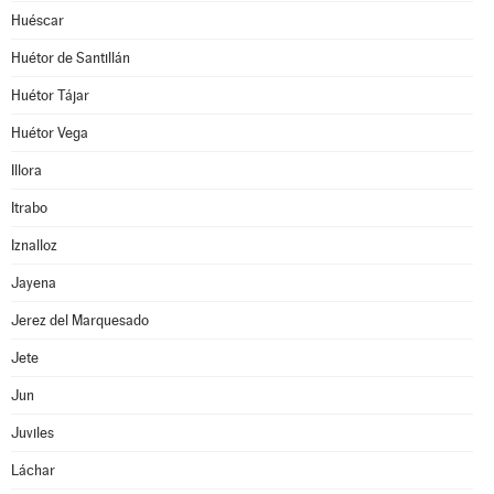
Huéscar
Huétor de Santillán
Huétor Tájar
Huétor Vega
Illora
Itrabo
Iznalloz
Jayena
Jerez del Marquesado
Jete
Jun
Juviles
Láchar