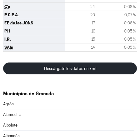
C's
24
0,08 %
P.C.P.A.
20
0,07 %
FE de las JONS
17
0,06 %
PH
16
0,05 %
I.R.
15
0,05 %
SAIn
14
0,05 %
Descárgate los datos en xml
Municipios de Granada
Agrón
Alamedilla
Albolote
Albondón