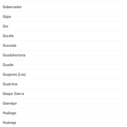
Gobernador
Gójar
Gor
Gorafe
Granada
Guadahortuna
Guadix
Guajares (Los)
Gualchos
Güejar Sierra
Güevéjar
Huélago
Huéneja