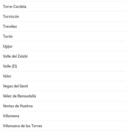
Torre-Cardela
Torvizcón
Trevélez
Turón
Ugíjar
Valle del Zalabí
Valle (El)
Válor
Vegas del Genil
Vélez de Benaudalla
Ventas de Huelma
Villamena
Villanueva de las Torres