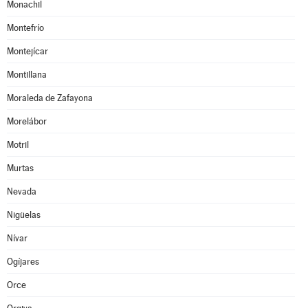
Monachil
Montefrío
Montejícar
Montillana
Moraleda de Zafayona
Morelábor
Motril
Murtas
Nevada
Nigüelas
Nívar
Ogíjares
Orce