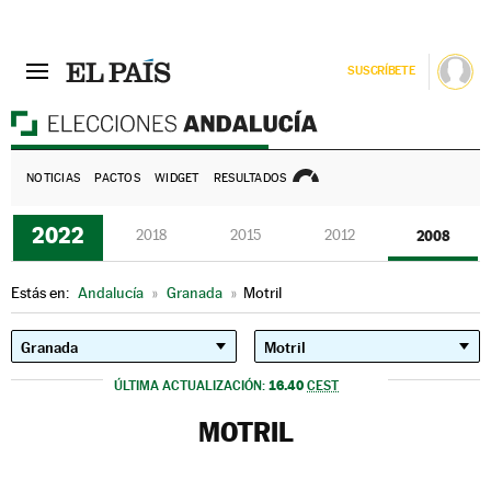
SUSCRÍBETE
E
NOTICIAS
PACTOS
WIDGET
RESULTADOS
2022
2018
2015
2012
2008
Estás en:
Andalucía
»
Granada
»
Motril
16.40
ÚLTIMA ACTUALIZACIÓN:
CEST
MOTRIL