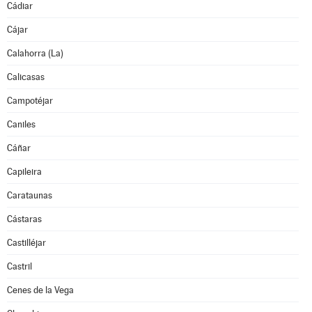
Cádiar
Cájar
Calahorra (La)
Calicasas
Campotéjar
Caniles
Cáñar
Capileira
Carataunas
Cástaras
Castilléjar
Castril
Cenes de la Vega