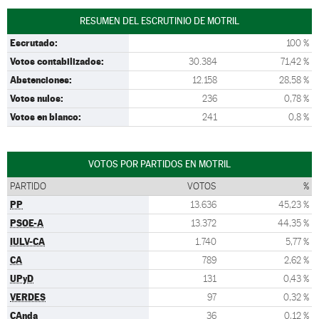
RESUMEN DEL ESCRUTINIO DE MOTRIL
Escrutado:
100 %
Votos contabilizados:
30.384
71,42 %
Abstenciones:
12.158
28,58 %
Votos nulos:
236
0,78 %
Votos en blanco:
241
0,8 %
VOTOS POR PARTIDOS EN MOTRIL
PARTIDO
VOTOS
%
PP
13.636
45,23 %
PSOE-A
13.372
44,35 %
IULV-CA
1.740
5,77 %
CA
789
2,62 %
UPyD
131
0,43 %
VERDES
97
0,32 %
CAnda
36
0,12 %