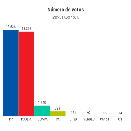
Número de votos
ESCRUTADO
100
%
13.636
13.372
1.740
789
131
97
36
24
PP
PSOE-A
IULV-CA
CA
UPyD
VERDES
CAnda
C's