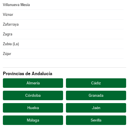
Villanueva Mesía
Víznar
Zafarraya
Zagra
Zubia (La)
Zújar
Provincias de Andalucía
Almería
Cádiz
Córdoba
Granada
Huelva
Jaén
Málaga
Sevilla