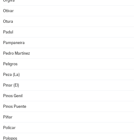
Orgiva
Otívar
Otura
Padul
Pampaneira
Pedro Martínez
Peligros
Peza (La)
Pinar (El)
Pinos Genil
Pinos Puente
Píñar
Polícar
Polopos