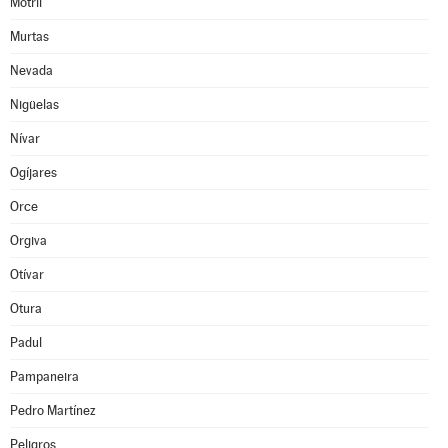
Motril
Murtas
Nevada
Nigüelas
Nívar
Ogíjares
Orce
Orgiva
Otívar
Otura
Padul
Pampaneira
Pedro Martínez
Peligros