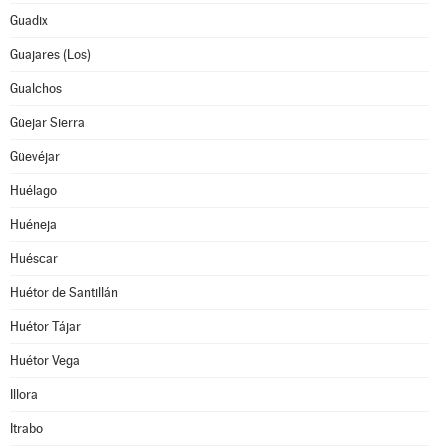
Guadix
Guajares (Los)
Gualchos
Güejar Sierra
Güevéjar
Huélago
Huéneja
Huéscar
Huétor de Santillán
Huétor Tájar
Huétor Vega
Illora
Itrabo