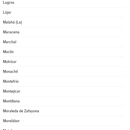
Lugros
Lújar
Malahá (La)
Maracena
Marchal
Moclín
Molvízar
Monachil
Montefrío
Montejícar
Montillana
Moraleda de Zafayona
Morelábor