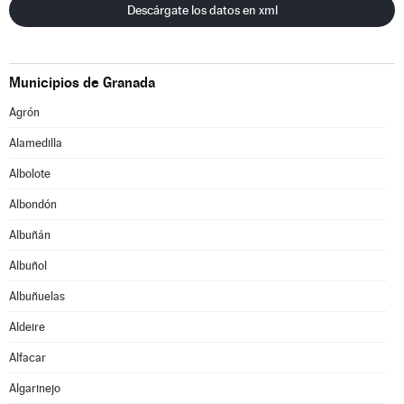
Descárgate los datos en xml
Municipios de Granada
Agrón
Alamedilla
Albolote
Albondón
Albuñán
Albuñol
Albuñuelas
Aldeire
Alfacar
Algarinejo