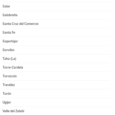
Salar
Salobreña
Santa Cruz del Comercio
Santa Fe
Soportújar
Sorvilán
Taha (La)
Torre-Cardela
Torvizcón
Trevélez
Turón
Ugíjar
Valle del Zalabí