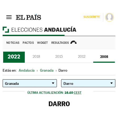
SUSCRÍBETE
E
NOTICIAS
PACTOS
WIDGET
RESULTADOS
2022
2018
2015
2012
2008
Estás en:
Andalucía
»
Granada
»
Darro
16.40
ÚLTIMA ACTUALIZACIÓN:
CEST
DARRO