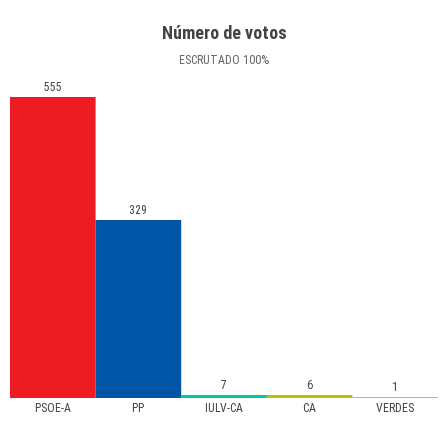
Número de votos
ESCRUTADO
100
%
555
329
7
6
1
PSOE-A
PP
IULV-CA
CA
VERDES