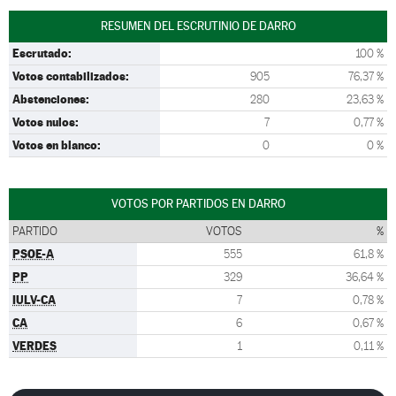
RESUMEN DEL ESCRUTINIO DE DARRO
Escrutado:
100 %
Votos contabilizados:
905
76,37 %
Abstenciones:
280
23,63 %
Votos nulos:
7
0,77 %
Votos en blanco:
0
0 %
VOTOS POR PARTIDOS EN DARRO
PARTIDO
VOTOS
%
PSOE-A
555
61,8 %
PP
329
36,64 %
IULV-CA
7
0,78 %
CA
6
0,67 %
VERDES
1
0,11 %