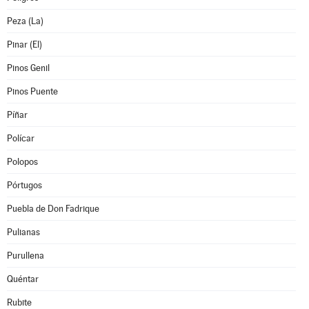
Peza (La)
Pinar (El)
Pinos Genil
Pinos Puente
Píñar
Polícar
Polopos
Pórtugos
Puebla de Don Fadrique
Pulianas
Purullena
Quéntar
Rubite