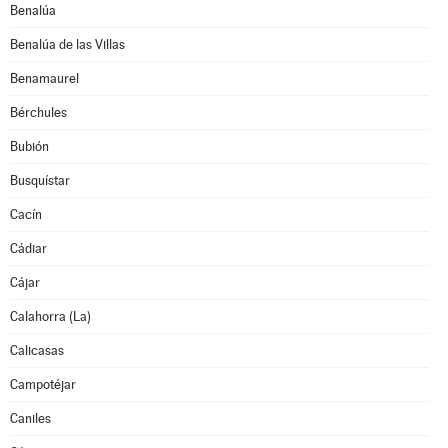
Benalúa
Benalúa de las Villas
Benamaurel
Bérchules
Bubión
Busquístar
Cacín
Cádiar
Cájar
Calahorra (La)
Calicasas
Campotéjar
Caniles