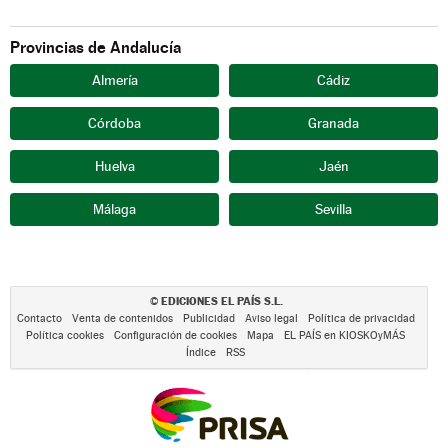
Provincias de Andalucía
Almería
Cádiz
Córdoba
Granada
Huelva
Jaén
Málaga
Sevilla
EDICIONES EL PAÍS S.L.
©
Contacto
Venta de contenidos
Publicidad
Aviso legal
Política de privacidad
Política cookies
Configuración de cookies
Mapa
EL PAÍS en KIOSKOyMÁS
Índice
RSS