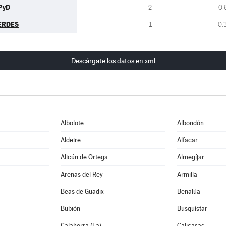
PyD
2
0,
ERDES
1
0,
Descárgate los datos en xml
Albolote
Albondón
Aldeire
Alfacar
Alicún de Ortega
Almegíjar
Arenas del Rey
Armilla
Beas de Guadix
Benalúa
Bubión
Busquístar
Calahorra (La)
Calicasas