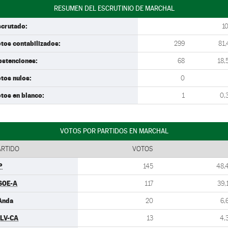
RESUMEN DEL ESCRUTINIO DE MARCHAL
scrutado:
1
tos contabilizados:
299
81,
bstenciones:
68
18,
tos nulos:
0
tos en blanco:
1
0,
VOTOS POR PARTIDOS EN MARCHAL
ARTIDO
VOTOS
P
145
48,
SOE-A
117
39,
Anda
20
6,
ULV-CA
13
4,