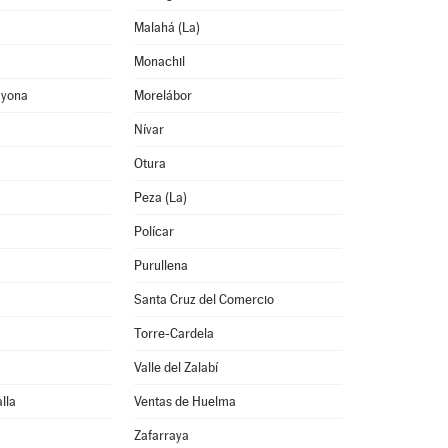
Malahá (La)
Monachil
ayona
Morelábor
Nívar
Otura
Peza (La)
Polícar
Purullena
Santa Cruz del Comercio
Torre-Cardela
Valle del Zalabí
lla
Ventas de Huelma
Zafarraya