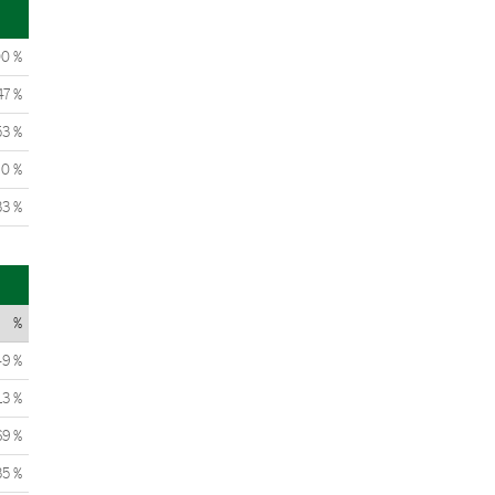
00 %
47 %
53 %
0 %
33 %
%
49 %
13 %
69 %
35 %