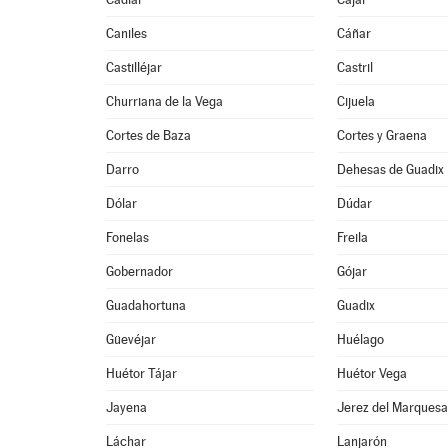
Caniles
Cáñar
Castilléjar
Castril
Churriana de la Vega
Cijuela
Cortes de Baza
Cortes y Graena
Darro
Dehesas de Guadix
Dólar
Dúdar
Fonelas
Freila
Gobernador
Gójar
Guadahortuna
Guadix
Güevéjar
Huélago
Huétor Tájar
Huétor Vega
Jayena
Jerez del Marques
Láchar
Lanjarón