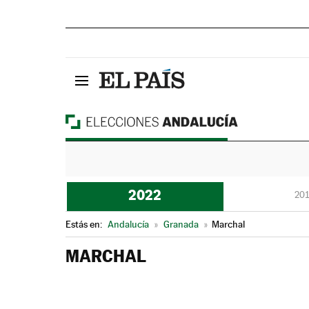
2022
201
Estás en:
Andalucía
»
Granada
»
Marchal
MARCHAL