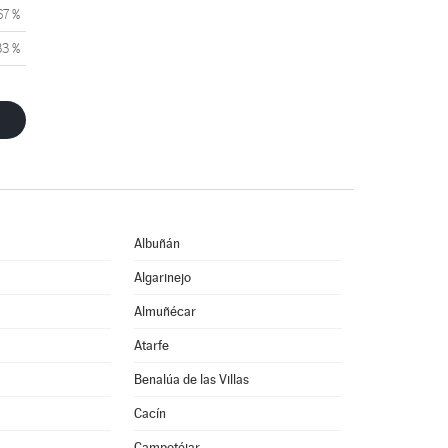
67 %
33 %
Albuñán
Algarinejo
Almuñécar
Atarfe
Benalúa de las Villas
Cacín
Campotéjar