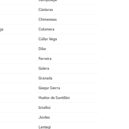
Cástaras
Chimeneas
ega
Colomera
Cúllar Vega
Dílar
Ferreira
Galera
Granada
Güejar Sierra
Huétor de Santillán
Iznalloz
Juviles
Lentegí