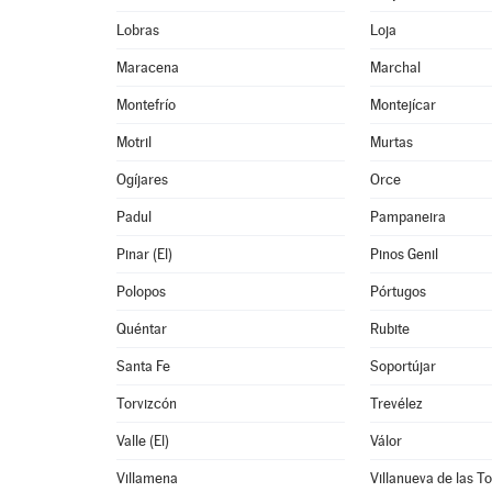
Lobras
Loja
Maracena
Marchal
Montefrío
Montejícar
Motril
Murtas
Ogíjares
Orce
Padul
Pampaneira
Pinar (El)
Pinos Genil
Polopos
Pórtugos
Quéntar
Rubite
Santa Fe
Soportújar
Torvizcón
Trevélez
Valle (El)
Válor
Villamena
Villanueva de las T