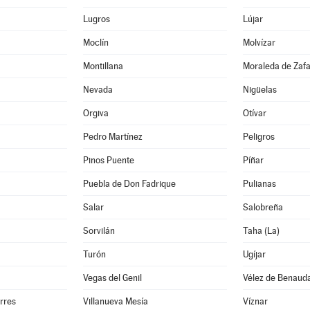
Lugros
Lújar
Moclín
Molvízar
Montillana
Moraleda de Zaf
Nevada
Nigüelas
Orgiva
Otívar
Pedro Martínez
Peligros
Pinos Puente
Píñar
Puebla de Don Fadrique
Pulianas
Salar
Salobreña
Sorvilán
Taha (La)
Turón
Ugíjar
Vegas del Genil
Vélez de Benauda
orres
Villanueva Mesía
Víznar