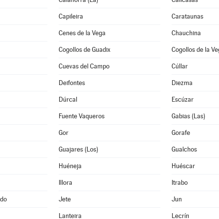
Capileira
Carataunas
Cenes de la Vega
Chauchina
Cogollos de Guadix
Cogollos de la V
Cuevas del Campo
Cúllar
Deifontes
Diezma
Dúrcal
Escúzar
Fuente Vaqueros
Gabias (Las)
Gor
Gorafe
Guajares (Los)
Gualchos
Huéneja
Huéscar
Illora
Itrabo
ado
Jete
Jun
Lanteira
Lecrín