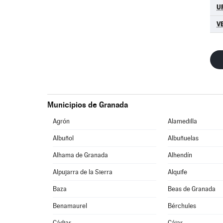
U
V
Municipios de Granada
Agrón
Alamedilla
Albuñol
Albuñuelas
Alhama de Granada
Alhendín
Alpujarra de la Sierra
Alquife
Baza
Beas de Granada
Benamaurel
Bérchules
Cádiar
Cájar