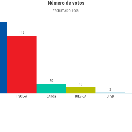
Número de votos
ESCRUTADO
100
%
117
20
13
2
PSOE-A
CAnda
IULV-CA
UPyD