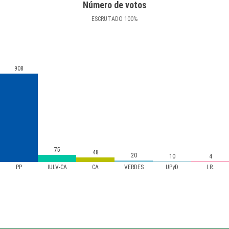
Número de votos
ESCRUTADO
100
%
908
75
48
20
10
4
PP
IULV-CA
CA
VERDES
UPyD
I.R.