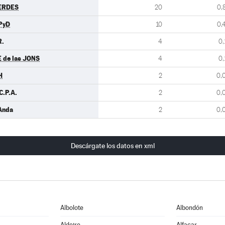
ERDES
20
0,
PyD
10
0,
R.
4
0,
E de las JONS
4
0,
H
2
0,
C.P.A.
2
0,
Anda
2
0,
Descárgate los datos en xml
Albolote
Albondón
Aldeire
Alfacar