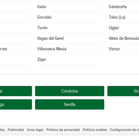
Salar
Salobreña
Sorvilán
Taha (La)
Turón
Ugíjar
Vegas del Genil
Vélez de Benauda
orres
Villanueva Mesía
Víznar
Zújar
iz
Córdoba
Gr
ga
Sevilla
dos
Publicidad
Aviso legal
Política de privacidad
Política cookies
Configuración de c