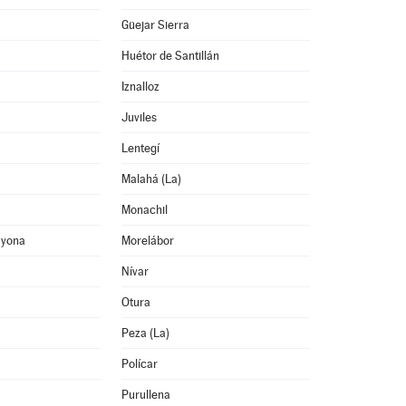
Güejar Sierra
Huétor de Santillán
Iznalloz
Juviles
Lentegí
Malahá (La)
Monachil
ayona
Morelábor
Nívar
Otura
Peza (La)
Polícar
Purullena