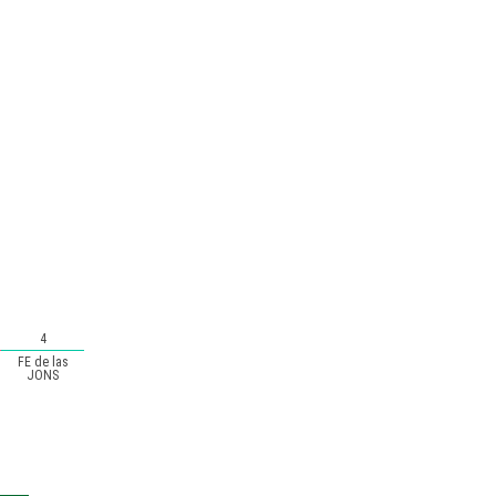
4
FE de las
JONS