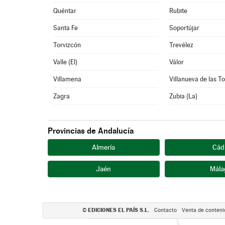
Quéntar
Rubite
Santa Fe
Soportújar
Torvizcón
Trevélez
Valle (El)
Válor
Villamena
Villanueva de las T
Zagra
Zubia (La)
Provincias de Andalucía
Almería
Cád
Jaén
Mála
EDICIONES EL PAÍS S.L.
©
Contacto
Venta de conteni