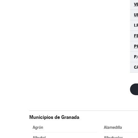
V
U
I.
F
P
P.
C
Municipios de Granada
Agrón
Alamedilla
Albuñol
Albuñuelas