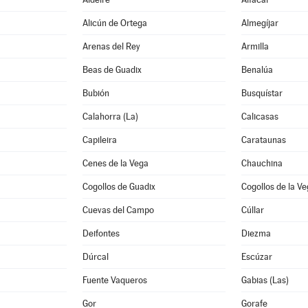
Alicún de Ortega
Almegíjar
Arenas del Rey
Armilla
Beas de Guadix
Benalúa
Bubión
Busquístar
Calahorra (La)
Calicasas
Capileira
Carataunas
Cenes de la Vega
Chauchina
Cogollos de Guadix
Cogollos de la V
Cuevas del Campo
Cúllar
Deifontes
Diezma
Dúrcal
Escúzar
Fuente Vaqueros
Gabias (Las)
Gor
Gorafe