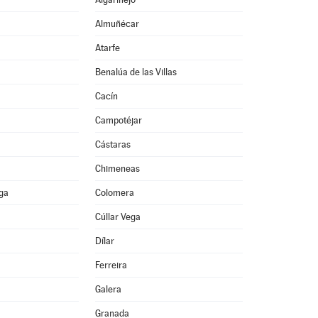
Almuñécar
Atarfe
Benalúa de las Villas
Cacín
Campotéjar
Cástaras
Chimeneas
ega
Colomera
Cúllar Vega
Dílar
Ferreira
Galera
Granada