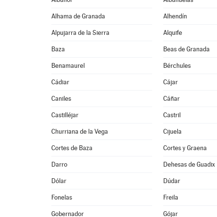
Alhama de Granada
Alhendín
Alpujarra de la Sierra
Alquife
Baza
Beas de Granada
Benamaurel
Bérchules
Cádiar
Cájar
Caniles
Cáñar
Castilléjar
Castril
Churriana de la Vega
Cijuela
Cortes de Baza
Cortes y Graena
Darro
Dehesas de Guadix
Dólar
Dúdar
Fonelas
Freila
Gobernador
Gójar