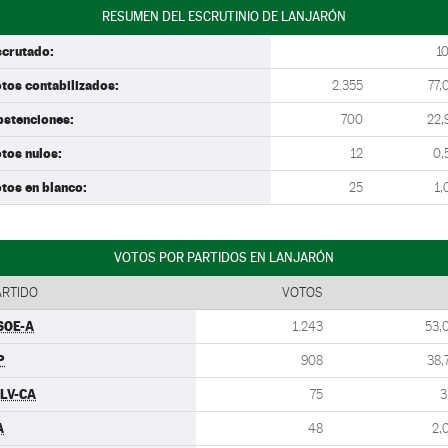
RESUMEN DEL ESCRUTINIO DE LANJARÓN
scrutado:
1
tos contabilizados:
2.355
77,
bstenciones:
700
22,
tos nulos:
12
0,
tos en blanco:
25
1,
VOTOS POR PARTIDOS EN LANJARÓN
ARTIDO
VOTOS
SOE-A
1.243
53,
P
908
38,
ULV-CA
75
3
A
48
2,