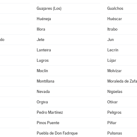
Guajares (Los)
Gualchos
Huéneja
Huéscar
Illora
Itrabo
ado
Jete
Jun
Lanteira
Lecrín
Lugros
Lújar
Moclín
Molvízar
Montillana
Moraleda de Zaf
Nevada
Nigüelas
Orgiva
Otívar
Pedro Martínez
Peligros
Pinos Puente
Píñar
Puebla de Don Fadrique
Pulianas