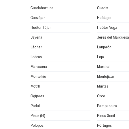
Guadahortuna
Guadix
Güevéjar
Huélago
Huétor Tájar
Huétor Vega
Jayena
Jerez del Marques
Láchar
Lanjarón
Lobras
Loja
Maracena
Marchal
Montefrío
Montejícar
Motril
Murtas
Ogíjares
Orce
Padul
Pampaneira
Pinar (El)
Pinos Genil
Polopos
Pórtugos