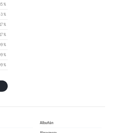
85 %
43 %
17 %
17 %
09 %
09 %
09 %
Albuñán
Algarinejo