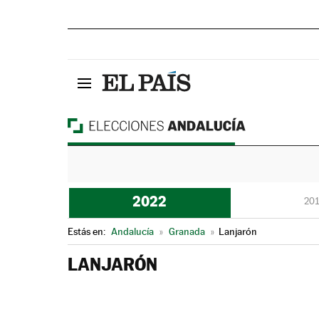
2022
201
Estás en:
Andalucía
»
Granada
»
Lanjarón
LANJARÓN