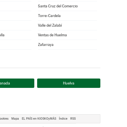
Santa Cruz del Comercio
Torre-Cardela
Valle del Zalabí
lla
Ventas de Huelma
Zafarraya
anada
Huelva
ookies
Mapa
EL PAÍS en KIOSKOyMÁS
Índice
RSS