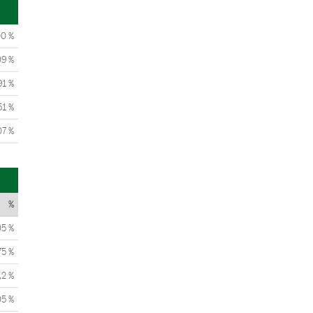
00 %
09 %
91 %
51 %
07 %
%
05 %
75 %
,2 %
05 %