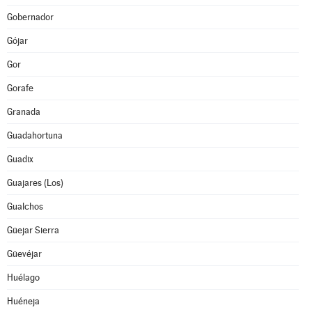
Gobernador
Gójar
Gor
Gorafe
Granada
Guadahortuna
Guadix
Guajares (Los)
Gualchos
Güejar Sierra
Güevéjar
Huélago
Huéneja