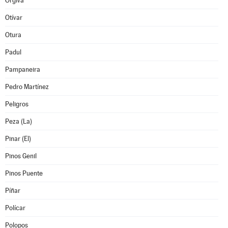
Orgiva
Otívar
Otura
Padul
Pampaneira
Pedro Martínez
Peligros
Peza (La)
Pinar (El)
Pinos Genil
Pinos Puente
Píñar
Polícar
Polopos