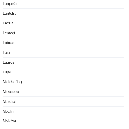
Lanjarón
Lanteira
Lecrín
Lentegí
Lobras
Loja
Lugros
Lújar
Malahá (La)
Maracena
Marchal
Moclín
Molvízar