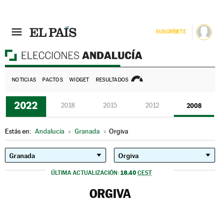
SUSCRÍBETE
E
NOTICIAS
PACTOS
WIDGET
RESULTADOS
2022
2018
2015
2012
2008
Estás en:
Andalucía
»
Granada
»
Orgiva
16.40
ÚLTIMA ACTUALIZACIÓN:
CEST
ORGIVA