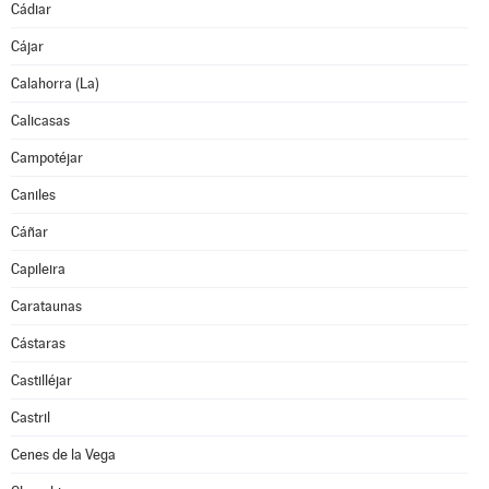
Cádiar
Cájar
Calahorra (La)
Calicasas
Campotéjar
Caniles
Cáñar
Capileira
Carataunas
Cástaras
Castilléjar
Castril
Cenes de la Vega