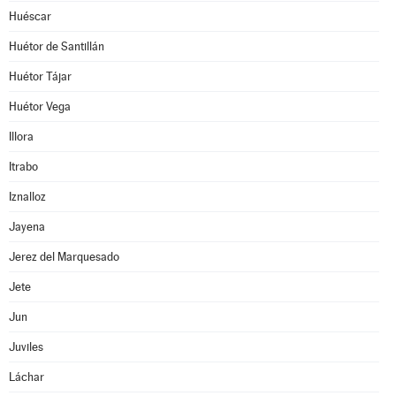
Huéscar
Huétor de Santillán
Huétor Tájar
Huétor Vega
Illora
Itrabo
Iznalloz
Jayena
Jerez del Marquesado
Jete
Jun
Juviles
Láchar