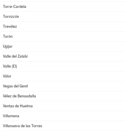
Torre-Cardela
Torvizcón
Trevélez
Turón
Ugíjar
Valle del Zalabí
Valle (El)
Válor
Vegas del Genil
Vélez de Benaudalla
Ventas de Huelma
Villamena
Villanueva de las Torres