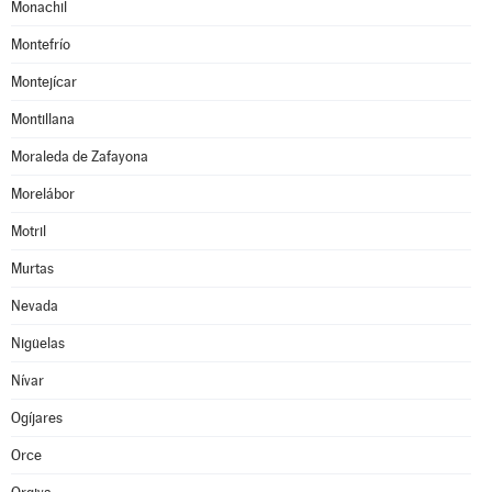
Monachil
Montefrío
Montejícar
Montillana
Moraleda de Zafayona
Morelábor
Motril
Murtas
Nevada
Nigüelas
Nívar
Ogíjares
Orce