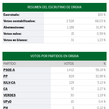
RESUMEN DEL ESCRUTINIO DE ORGIVA
Escrutado:
100 %
Votos contabilizados:
2.528
68,03 %
Abstenciones:
1.188
31,97 %
Votos nulos:
15
0,59 %
Votos en blanco:
31
1,23 %
VOTOS POR PARTIDOS EN ORGIVA
PARTIDO
VOTOS
%
PSOE-A
1.412
56,19 %
PP
829
32,99 %
IULV-CA
129
5,13 %
CA
57
2,27 %
VERDES
30
1,19 %
UPyD
10
0,4 %
PH
3
0,12 %