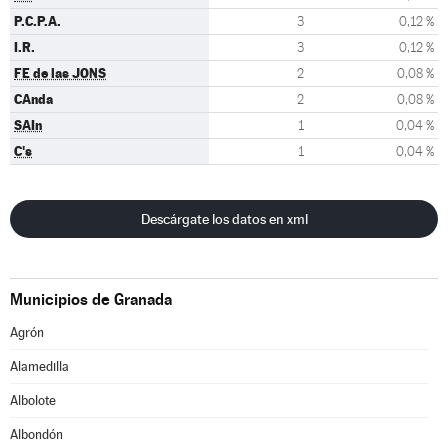
P.C.P.A.
3
0,12 %
I.R.
3
0,12 %
FE de las JONS
2
0,08 %
CAnda
2
0,08 %
SAIn
1
0,04 %
C's
1
0,04 %
Descárgate los datos en xml
Municipios de Granada
Agrón
Alamedilla
Albolote
Albondón