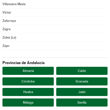
Villanueva Mesía
Víznar
Zafarraya
Zagra
Zubia (La)
Zújar
Provincias de Andalucía
Almería
Cádiz
Córdoba
Granada
Huelva
Jaén
Málaga
Sevilla