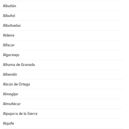
Albuñán
Albuñol
Albuñuelas
Aldeire
Alfacar
Algarinejo
Alhama de Granada
Alhendín
Alicún de Ortega
Almegíjar
Almuñécar
Alpujarra de la Sierra
Alquife