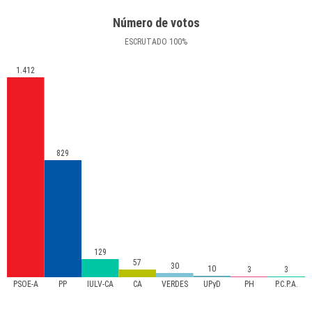
Número de votos
ESCRUTADO
100
%
1.412
829
129
57
30
10
3
3
PSOE-A
PP
IULV-CA
CA
VERDES
UPyD
PH
P.C.P.A.