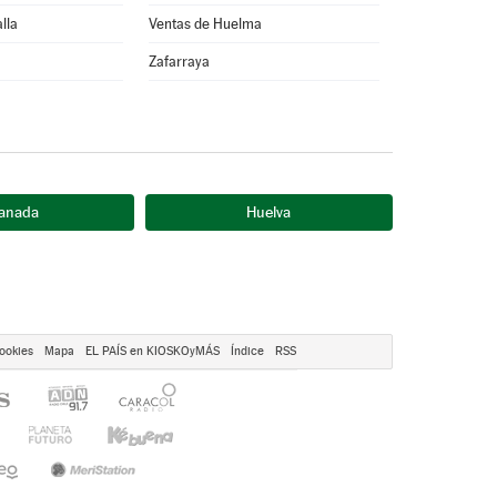
lla
Ventas de Huelma
Zafarraya
anada
Huelva
ookies
Mapa
EL PAÍS en KIOSKOyMÁS
Índice
RSS