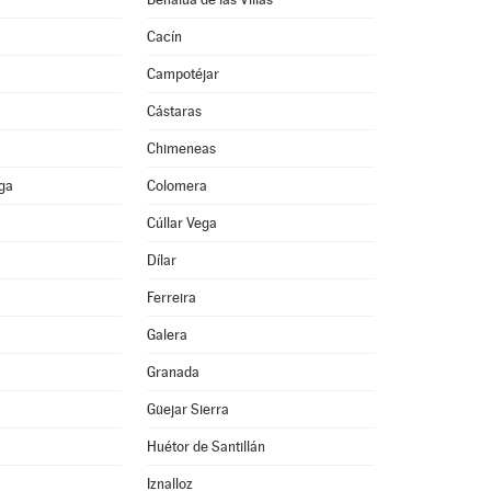
Cacín
Campotéjar
Cástaras
Chimeneas
ega
Colomera
Cúllar Vega
Dílar
Ferreira
Galera
Granada
Güejar Sierra
Huétor de Santillán
Iznalloz