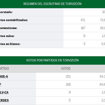
RESUMEN DEL ESCRUTINIO DE TORVIZCÓN
scrutado:
1
tos contabilizados:
471
73,
bstenciones:
167
26,
tos nulos:
9
1,
tos en blanco:
3
0,
VOTOS POR PARTIDOS EN TORVIZCÓN
ARTIDO
VOTOS
SOE-A
251
54,
P
188
40,
ULV-CA
9
1,
ERDES
5
1,