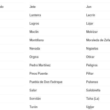
ado
Jete
Jun
Lanteira
Lecrín
Lugros
Lújar
Moclín
Molvízar
Montillana
Moraleda de Zaf
Nevada
Nigüelas
Orgiva
Otívar
Pedro Martínez
Peligros
Pinos Puente
Píñar
Puebla de Don Fadrique
Pulianas
Salar
Salobreña
Sorvilán
Taha (La)
Turón
Ugíjar