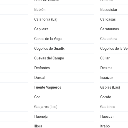
Bubión
Busquístar
Calahorra (La)
Calicasas
Capileira
Carataunas
Cenes de la Vega
Chauchina
Cogollos de Guadix
Cogollos de la V
Cuevas del Campo
Cúllar
Deifontes
Diezma
Dúrcal
Escúzar
Fuente Vaqueros
Gabias (Las)
Gor
Gorafe
Guajares (Los)
Gualchos
Huéneja
Huéscar
Illora
Itrabo