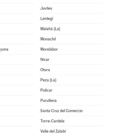
Juviles
Lentegí
Malahá (La)
Monachil
ayona
Morelábor
Nívar
Otura
Peza (La)
Polícar
Purullena
Santa Cruz del Comercio
Torre-Cardela
Valle del Zalabí