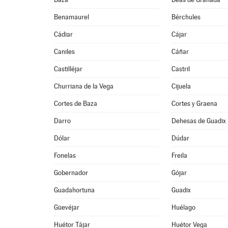
Benamaurel
Bérchules
Cádiar
Cájar
Caniles
Cáñar
Castilléjar
Castril
Churriana de la Vega
Cijuela
Cortes de Baza
Cortes y Graena
Darro
Dehesas de Guadix
Dólar
Dúdar
Fonelas
Freila
Gobernador
Gójar
Guadahortuna
Guadix
Güevéjar
Huélago
Huétor Tájar
Huétor Vega