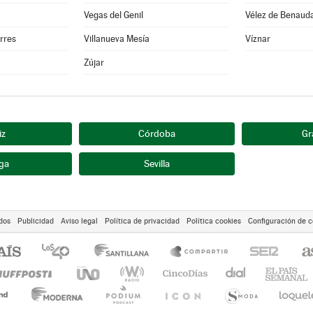
Vegas del Genil
Vélez de Benauda
orres
Villanueva Mesía
Víznar
Zújar
iz
Córdoba
Gr
ga
Sevilla
dos
Publicidad
Aviso legal
Política de privacidad
Política cookies
Configuración de c