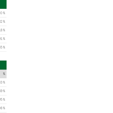
00 %
82 %
18 %
91 %
65 %
%
33 %
69 %
95 %
08 %