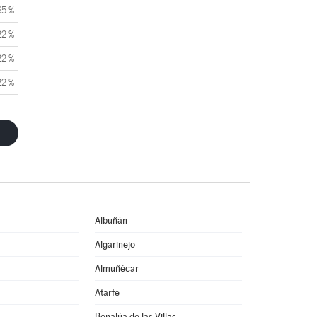
65 %
22 %
22 %
22 %
Albuñán
Algarinejo
Almuñécar
Atarfe
Benalúa de las Villas