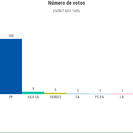
Número de votos
ESCRUTADO
100
%
188
9
5
3
1
1
PP
IULV-CA
VERDES
CA
P.C.P.A.
I.R.