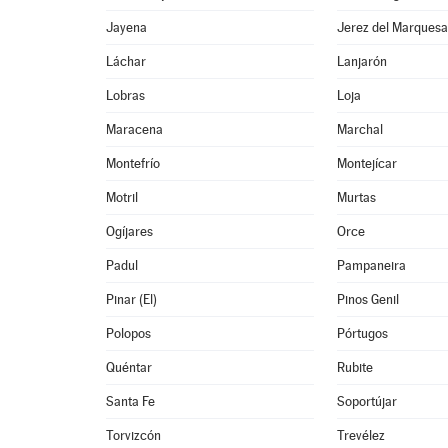
Jayena
Jerez del Marques
Láchar
Lanjarón
Lobras
Loja
Maracena
Marchal
Montefrío
Montejícar
Motril
Murtas
Ogíjares
Orce
Padul
Pampaneira
Pinar (El)
Pinos Genil
Polopos
Pórtugos
Quéntar
Rubite
Santa Fe
Soportújar
Torvizcón
Trevélez