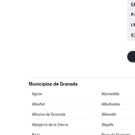
C
P.
I.
C'
Municipios de Granada
Agrón
Alamedilla
Albuñol
Albuñuelas
Alhama de Granada
Alhendín
Alpujarra de la Sierra
Alquife
Baza
Beas de Granada