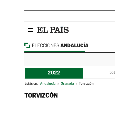
2022
201
Estás en:
Andalucía
»
Granada
»
Torvizcón
TORVIZCÓN