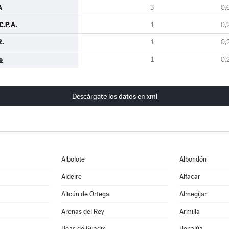
A
3
0,
C.P.A.
1
0,
R.
1
0,
s
1
0,
Descárgate los datos en xml
Albolote
Albondón
Aldeire
Alfacar
Alicún de Ortega
Almegíjar
Arenas del Rey
Armilla
Beas de Guadix
Benalúa