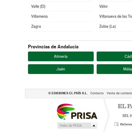
Valle (El)
Válor
Villamena
Villanueva de las T
Zagra
Zubia (La)
Provincias de Andalucía
Almería
Cád
Jaén
Mála
EDICIONES EL PAÍS S.L.
©
Contacto
Venta de conteni