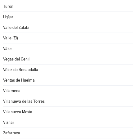
Turón
Ugíjar
Valle del Zalabí
Valle (El)
Válor
Vegas del Genil
Vélez de Benaudalla
Ventas de Huelma
Villamena
Villanueva de las Torres
Villanueva Mesía
Víznar
Zafarraya