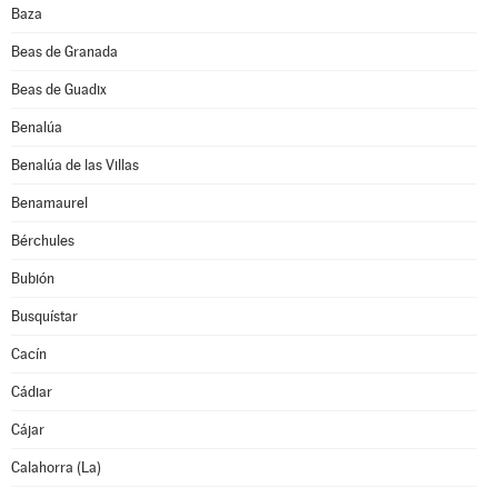
Baza
Beas de Granada
Beas de Guadix
Benalúa
Benalúa de las Villas
Benamaurel
Bérchules
Bubión
Busquístar
Cacín
Cádiar
Cájar
Calahorra (La)