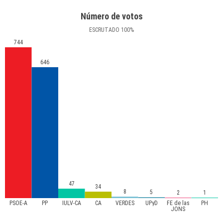
Número de votos
ESCRUTADO
100
%
744
646
47
34
8
5
2
1
PSOE-A
PP
IULV-CA
CA
VERDES
UPyD
FE de las
PH
JONS