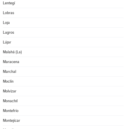
Lentegí
Lobras
Loja
Lugros
Lújar
Malahá (La)
Maracena
Marchal
Moclín
Molvízar
Monachil
Montefrío
Montejícar