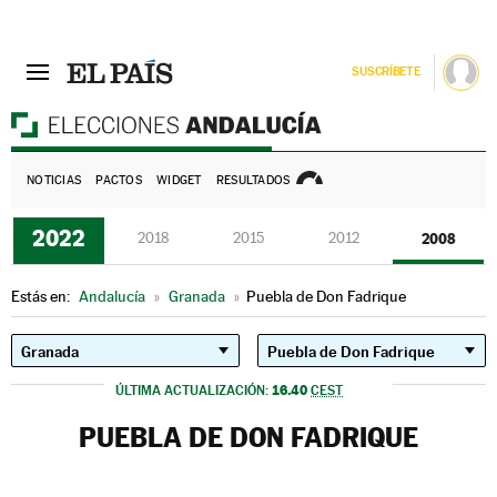
SUSCRÍBETE
E
NOTICIAS
PACTOS
WIDGET
RESULTADOS
2022
2018
2015
2012
2008
Estás en:
Andalucía
»
Granada
»
Puebla de Don Fadrique
16.40
ÚLTIMA ACTUALIZACIÓN:
CEST
PUEBLA DE DON FADRIQUE