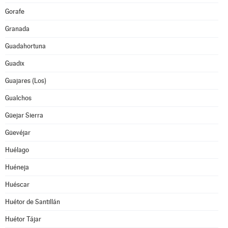
Gorafe
Granada
Guadahortuna
Guadix
Guajares (Los)
Gualchos
Güejar Sierra
Güevéjar
Huélago
Huéneja
Huéscar
Huétor de Santillán
Huétor Tájar