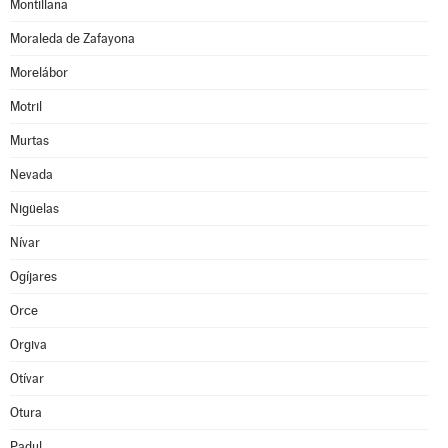
Montillana
Moraleda de Zafayona
Morelábor
Motril
Murtas
Nevada
Nigüelas
Nívar
Ogíjares
Orce
Orgiva
Otívar
Otura
Padul