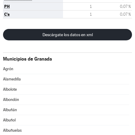
PH
1
0,07 %
C's
1
0,07 %
Descárgate los datos en xml
Municipios de Granada
Agrón
Alamedilla
Albolote
Albondón
Albuñán
Albuñol
Albuñuelas