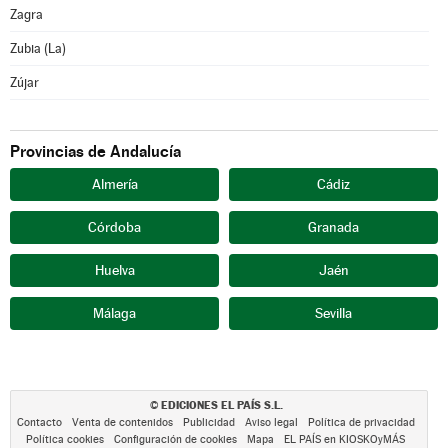
Zagra
Zubia (La)
Zújar
Provincias de Andalucía
Almería
Cádiz
Córdoba
Granada
Huelva
Jaén
Málaga
Sevilla
EDICIONES EL PAÍS S.L.
©
Contacto
Venta de contenidos
Publicidad
Aviso legal
Política de privacidad
Política cookies
Configuración de cookies
Mapa
EL PAÍS en KIOSKOyMÁS