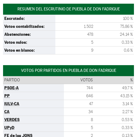
RESUMEN DEL ESCRUTINIO DE PUEBLA DE DON FADRIQUE
Escrutado:
100 %
Votos contabilizados:
1.502
75,86 %
Abstenciones:
478
24,14 %
Votos nulos:
5
0,33 %
Votos en blanco:
9
0,6 %
VOTOS POR PARTIDOS EN PUEBLA DE DON FADRIQUE
PARTIDO
VOTOS
%
PSOE-A
744
49,7 %
PP
646
43,15 %
IULV-CA
47
3,14 %
CA
34
2,27 %
VERDES
8
0,53 %
UPyD
5
0,33 %
FE de las JONS
2
0,13 %