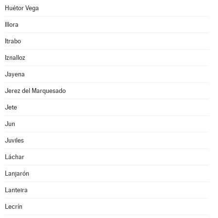
Huétor Vega
Illora
Itrabo
Iznalloz
Jayena
Jerez del Marquesado
Jete
Jun
Juviles
Láchar
Lanjarón
Lanteira
Lecrín