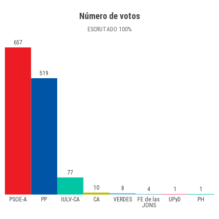
Número de votos
ESCRUTADO
100
%
657
519
77
10
8
4
1
1
PSOE-A
PP
IULV-CA
CA
VERDES
FE de las
UPyD
PH
JONS