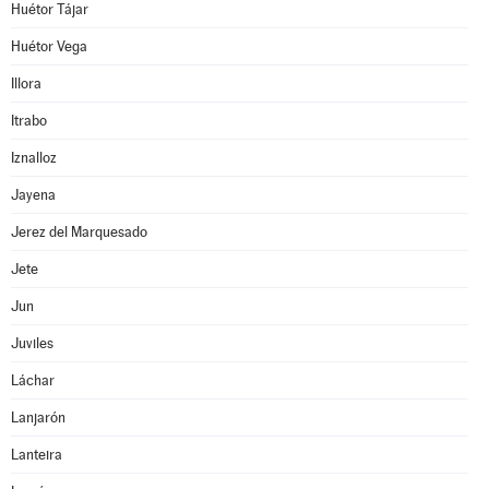
Huétor Tájar
Huétor Vega
Illora
Itrabo
Iznalloz
Jayena
Jerez del Marquesado
Jete
Jun
Juviles
Láchar
Lanjarón
Lanteira