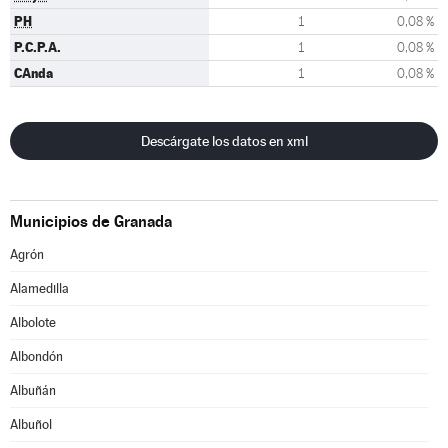
PH
1
0,08 %
P.C.P.A.
1
0,08 %
CAnda
1
0,08 %
Descárgate los datos en xml
Municipios de Granada
Agrón
Alamedilla
Albolote
Albondón
Albuñán
Albuñol