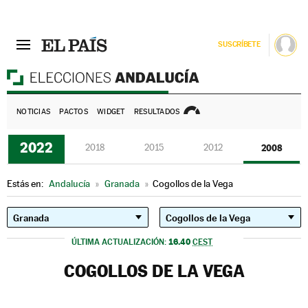
SUSCRÍBETE
E
NOTICIAS
PACTOS
WIDGET
RESULTADOS
2022
2018
2015
2012
2008
Estás en:
Andalucía
»
Granada
»
Cogollos de la Vega
16.40
ÚLTIMA ACTUALIZACIÓN:
CEST
COGOLLOS DE LA VEGA