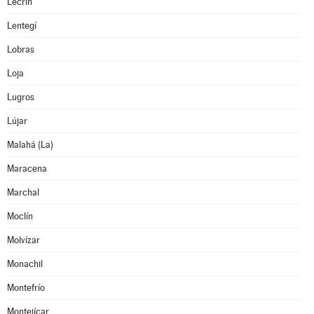
Lecrín
Lentegí
Lobras
Loja
Lugros
Lújar
Malahá (La)
Maracena
Marchal
Moclín
Molvízar
Monachil
Montefrío
Montejícar