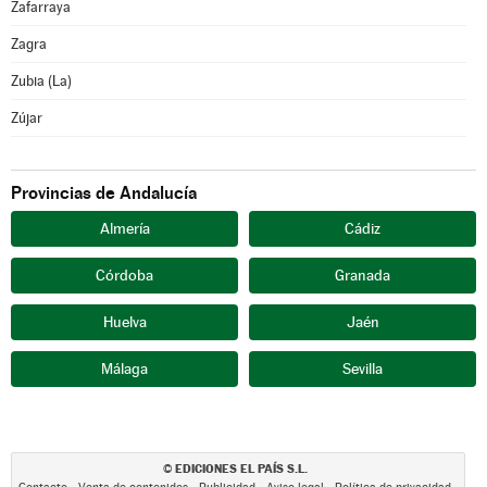
Zafarraya
Zagra
Zubia (La)
Zújar
Provincias de Andalucía
Almería
Cádiz
Córdoba
Granada
Huelva
Jaén
Málaga
Sevilla
EDICIONES EL PAÍS S.L.
©