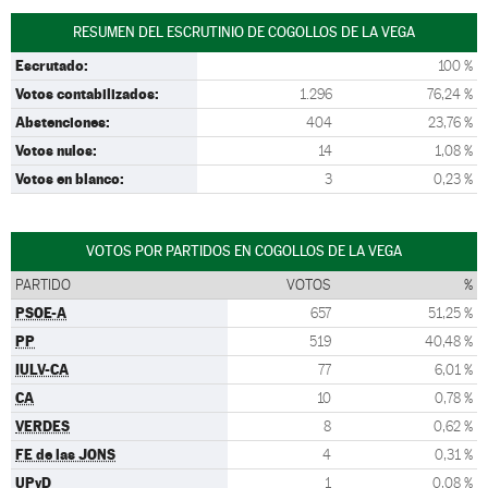
RESUMEN DEL ESCRUTINIO DE COGOLLOS DE LA VEGA
Escrutado:
100 %
Votos contabilizados:
1.296
76,24 %
Abstenciones:
404
23,76 %
Votos nulos:
14
1,08 %
Votos en blanco:
3
0,23 %
VOTOS POR PARTIDOS EN COGOLLOS DE LA VEGA
PARTIDO
VOTOS
%
PSOE-A
657
51,25 %
PP
519
40,48 %
IULV-CA
77
6,01 %
CA
10
0,78 %
VERDES
8
0,62 %
FE de las JONS
4
0,31 %
UPyD
1
0,08 %