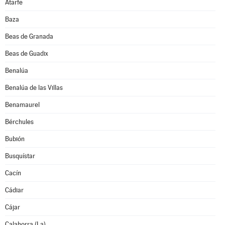
Atarfe
Baza
Beas de Granada
Beas de Guadix
Benalúa
Benalúa de las Villas
Benamaurel
Bérchules
Bubión
Busquístar
Cacín
Cádiar
Cájar
Calahorra (La)