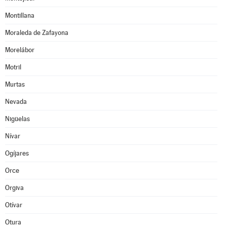
Montillana
Moraleda de Zafayona
Morelábor
Motril
Murtas
Nevada
Nigüelas
Nívar
Ogíjares
Orce
Orgiva
Otívar
Otura