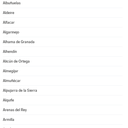
Albuñuelas
Aldeire
Alfacar
Algarinejo
Alhama de Granada
Alhendín
Alicún de Ortega
Almegíjar
Almuñécar
Alpujarra de la Sierra
Alquife
Arenas del Rey
Armilla