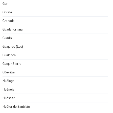
Gor
Gorafe
Granada
Guadahortuna
Guadix
Guajares (Los)
Gualchos
Güejar Sierra
Güevéjar
Huélago
Huéneja
Huéscar
Huétor de Santillán