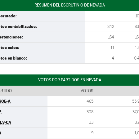
RESUMEN DEL ESCRUTINIO DE NEVADA
scrutado:
1
tos contabilizados:
842
83
bstenciones:
164
16
tos nulos:
11
1,
tos en blanco:
4
0,
VOTOS POR PARTIDOS EN NEVADA
ARTIDO
VOTOS
SOE-A
465
55,
P
308
37,
ULV-CA
33
3,
A
9
1,