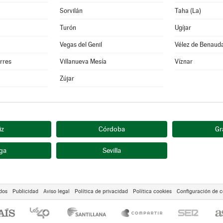
Sorvilán
Taha (La)
Turón
Ugíjar
Vegas del Genil
Vélez de Benauda
orres
Villanueva Mesía
Víznar
Zújar
iz
Córdoba
Gr
ga
Sevilla
dos
Publicidad
Aviso legal
Política de privacidad
Política cookies
Configuración de c