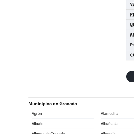
V
P
U
S
P.
C
Municipios de Granada
Agrón
Alamedilla
Albuñol
Albuñuelas
Alhama de Granada
Alhendín