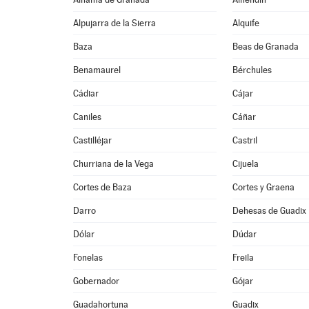
Alpujarra de la Sierra
Alquife
Baza
Beas de Granada
Benamaurel
Bérchules
Cádiar
Cájar
Caniles
Cáñar
Castilléjar
Castril
Churriana de la Vega
Cijuela
Cortes de Baza
Cortes y Graena
Darro
Dehesas de Guadix
Dólar
Dúdar
Fonelas
Freila
Gobernador
Gójar
Guadahortuna
Guadix