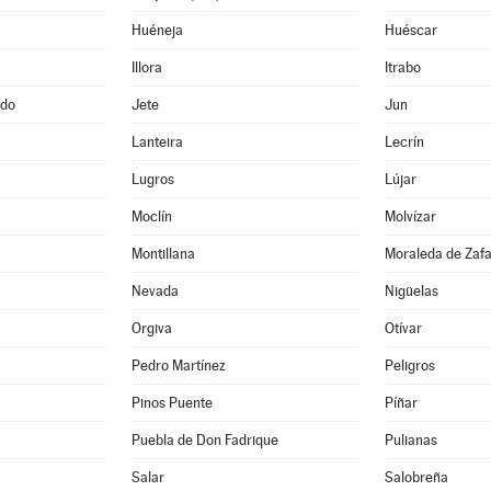
Huéneja
Huéscar
Illora
Itrabo
ado
Jete
Jun
Lanteira
Lecrín
Lugros
Lújar
Moclín
Molvízar
Montillana
Moraleda de Zaf
Nevada
Nigüelas
Orgiva
Otívar
Pedro Martínez
Peligros
Pinos Puente
Píñar
Puebla de Don Fadrique
Pulianas
Salar
Salobreña