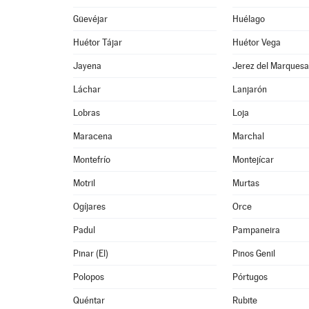
Güevéjar
Huélago
Huétor Tájar
Huétor Vega
Jayena
Jerez del Marques
Láchar
Lanjarón
Lobras
Loja
Maracena
Marchal
Montefrío
Montejícar
Motril
Murtas
Ogíjares
Orce
Padul
Pampaneira
Pinar (El)
Pinos Genil
Polopos
Pórtugos
Quéntar
Rubite