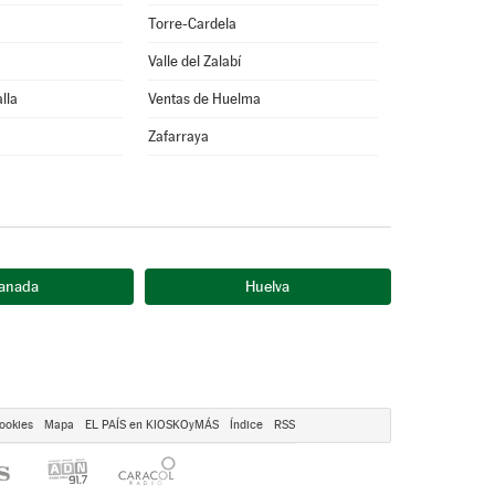
Torre-Cardela
Valle del Zalabí
lla
Ventas de Huelma
Zafarraya
anada
Huelva
ookies
Mapa
EL PAÍS en KIOSKOyMÁS
Índice
RSS