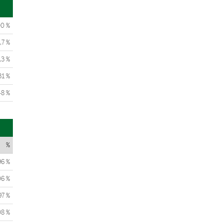
00 %
,7 %
,3 %
31 %
48 %
%
96 %
06 %
97 %
08 %