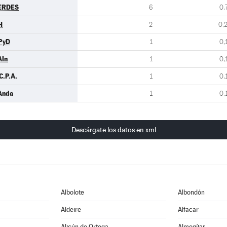
ERDES
6
0,
H
2
0,
PyD
1
0,
AIn
1
0,
C.P.A.
1
0,
Anda
1
0,
Descárgate los datos en xml
Albolote
Albondón
Aldeire
Alfacar
Alicún de Ortega
Almegíjar