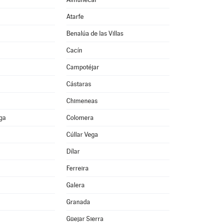
Atarfe
Benalúa de las Villas
Cacín
Campotéjar
Cástaras
Chimeneas
ega
Colomera
Cúllar Vega
Dílar
Ferreira
Galera
Granada
Güejar Sierra