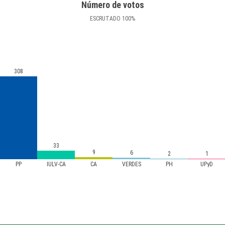
Número de votos
ESCRUTADO
100
%
308
33
9
6
2
1
PP
IULV-CA
CA
VERDES
PH
UPyD