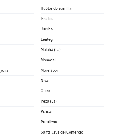
Huétor de Santillán
Iznalloz
Juviles
Lentegí
Malahá (La)
Monachil
ayona
Morelábor
Nívar
Otura
Peza (La)
Polícar
Purullena
Santa Cruz del Comercio