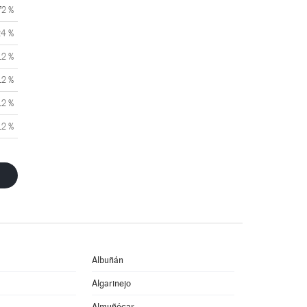
72 %
24 %
12 %
12 %
12 %
12 %
Albuñán
Algarinejo
Almuñécar