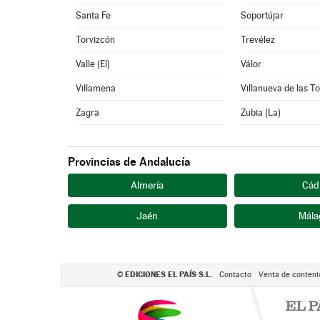
Santa Fe
Soportújar
Torvizcón
Trevélez
Valle (El)
Válor
Villamena
Villanueva de las T
Zagra
Zubia (La)
Provincias de Andalucía
Almería
Cád
Jaén
Mála
EDICIONES EL PAÍS S.L.
©
Contacto
Venta de conteni