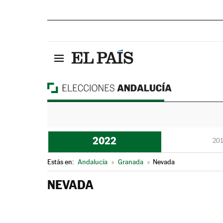
2022
201
Estás en:
Andalucía
»
Granada
»
Nevada
NEVADA