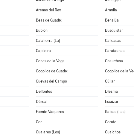
Arenas del Rey
Armilla
Beas de Guadix
Benalúa
Bubión
Busquístar
Calahorra (La)
Calicasas
Capileira
Carataunas
Cenes de la Vega
Chauchina
Cogollos de Guadix
Cogollos de la V
Cuevas del Campo
Cúllar
Deifontes
Diezma
Dúrcal
Escúzar
Fuente Vaqueros
Gabias (Las)
Gor
Gorafe
Guajares (Los)
Gualchos