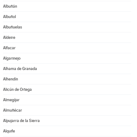
Albuñán
Albuñol
Albuñuelas
Aldeire
Alfacar
Algarinejo
Alhama de Granada
Alhendín
Alicún de Ortega
Almegíjar
Almuñécar
Alpujarra de la Sierra
Alquife