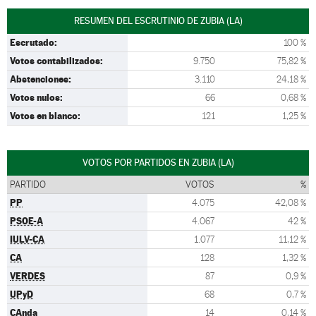
RESUMEN DEL ESCRUTINIO DE ZUBIA (LA)
Escrutado:
100 %
Votos contabilizados:
9.750
75,82 %
Abstenciones:
3.110
24,18 %
Votos nulos:
66
0,68 %
Votos en blanco:
121
1,25 %
VOTOS POR PARTIDOS EN ZUBIA (LA)
PARTIDO
VOTOS
%
PP
4.075
42,08 %
PSOE-A
4.067
42 %
IULV-CA
1.077
11,12 %
CA
128
1,32 %
VERDES
87
0,9 %
UPyD
68
0,7 %
CAnda
14
0,14 %