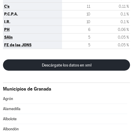
C's
11
0,11 %
P.C.P.A.
10
0,1 %
I.R.
10
0,1 %
PH
6
0,06 %
SAIn
5
0,05 %
FE de las JONS
5
0,05 %
Descárgate los datos en xml
Municipios de Granada
Agrón
Alamedilla
Albolote
Albondón