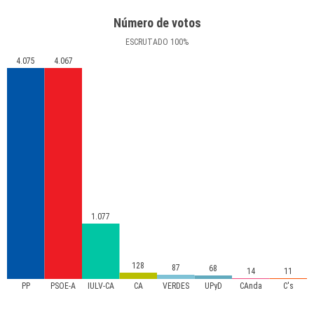
Número de votos
ESCRUTADO
100
%
4.075
4.067
1.077
128
87
68
14
11
PP
PSOE-A
IULV-CA
CA
VERDES
UPyD
CAnda
C's