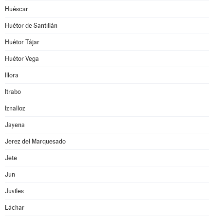
Huéscar
Huétor de Santillán
Huétor Tájar
Huétor Vega
Illora
Itrabo
Iznalloz
Jayena
Jerez del Marquesado
Jete
Jun
Juviles
Láchar