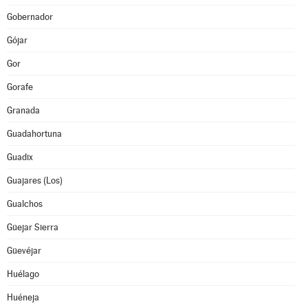
Gobernador
Gójar
Gor
Gorafe
Granada
Guadahortuna
Guadix
Guajares (Los)
Gualchos
Güejar Sierra
Güevéjar
Huélago
Huéneja