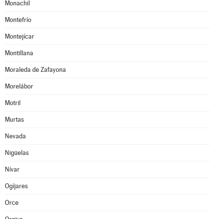
Monachil
Montefrío
Montejícar
Montillana
Moraleda de Zafayona
Morelábor
Motril
Murtas
Nevada
Nigüelas
Nívar
Ogíjares
Orce