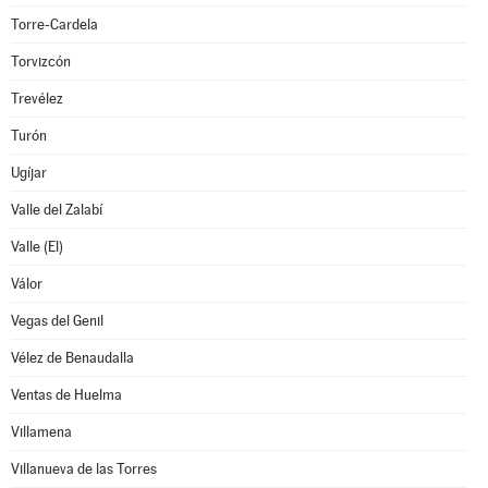
Torre-Cardela
Torvizcón
Trevélez
Turón
Ugíjar
Valle del Zalabí
Valle (El)
Válor
Vegas del Genil
Vélez de Benaudalla
Ventas de Huelma
Villamena
Villanueva de las Torres