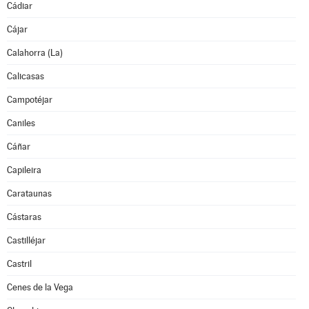
Cádiar
Cájar
Calahorra (La)
Calicasas
Campotéjar
Caniles
Cáñar
Capileira
Carataunas
Cástaras
Castilléjar
Castril
Cenes de la Vega