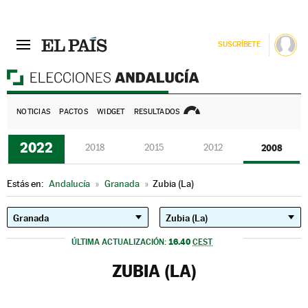
SUSCRÍBETE
E
NOTICIAS
PACTOS
WIDGET
RESULTADOS
2022
2018
2015
2012
2008
Estás en:
Andalucía
»
Granada
»
Zubia (La)
16.40
ÚLTIMA ACTUALIZACIÓN:
CEST
ZUBIA (LA)