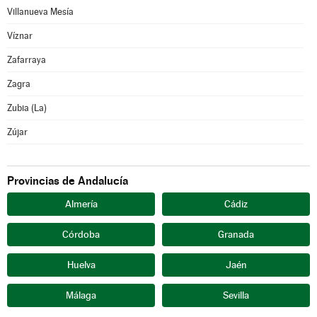
Villanueva Mesía
Víznar
Zafarraya
Zagra
Zubia (La)
Zújar
Provincias de Andalucía
Almería
Cádiz
Córdoba
Granada
Huelva
Jaén
Málaga
Sevilla