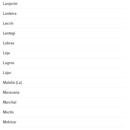
Lanjarón
Lanteira
Lecrín
Lentegí
Lobras
Loja
Lugros
Lújar
Malahá (La)
Maracena
Marchal
Moclín
Molvízar