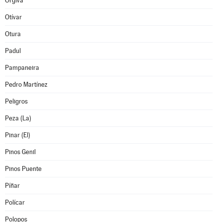
Orgiva
Otívar
Otura
Padul
Pampaneira
Pedro Martínez
Peligros
Peza (La)
Pinar (El)
Pinos Genil
Pinos Puente
Píñar
Polícar
Polopos