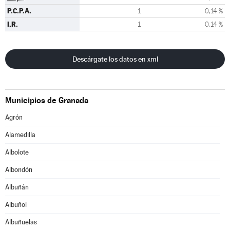
P.C.P.A.
1
0,14 %
I.R.
1
0,14 %
Descárgate los datos en xml
Municipios de Granada
Agrón
Alamedilla
Albolote
Albondón
Albuñán
Albuñol
Albuñuelas