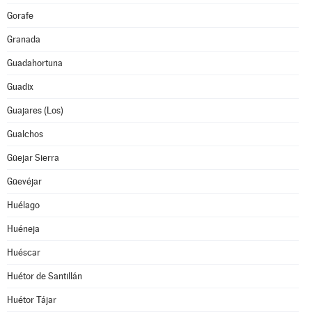
Gorafe
Granada
Guadahortuna
Guadix
Guajares (Los)
Gualchos
Güejar Sierra
Güevéjar
Huélago
Huéneja
Huéscar
Huétor de Santillán
Huétor Tájar