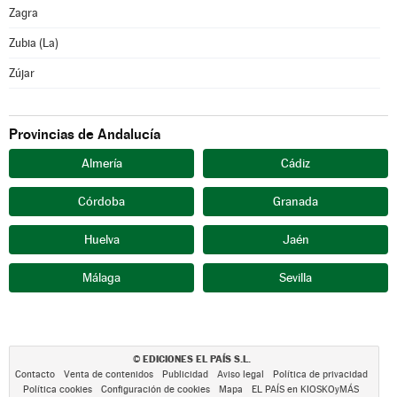
Zagra
Zubia (La)
Zújar
Provincias de Andalucía
Almería
Cádiz
Córdoba
Granada
Huelva
Jaén
Málaga
Sevilla
EDICIONES EL PAÍS S.L.
©
Contacto
Venta de contenidos
Publicidad
Aviso legal
Política de privacidad
Política cookies
Configuración de cookies
Mapa
EL PAÍS en KIOSKOyMÁS