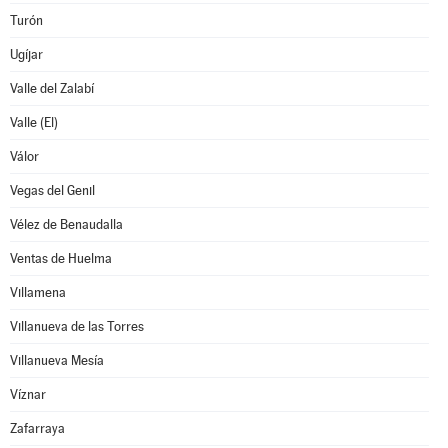
Turón
Ugíjar
Valle del Zalabí
Valle (El)
Válor
Vegas del Genil
Vélez de Benaudalla
Ventas de Huelma
Villamena
Villanueva de las Torres
Villanueva Mesía
Víznar
Zafarraya