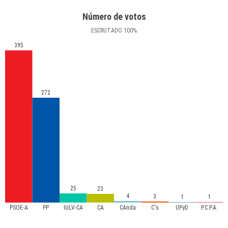
Número de votos
ESCRUTADO
100
%
395
272
25
23
4
3
1
1
PSOE-A
PP
IULV-CA
CA
CAnda
C's
UPyD
P.C.P.A.