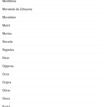
Montillana
Moraleda de Zafayona
Morelábor
Motril
Murtas
Nevada
Nigüelas
Nívar
Ogíjares
Orce
Orgiva
Otívar
Otura
Padul