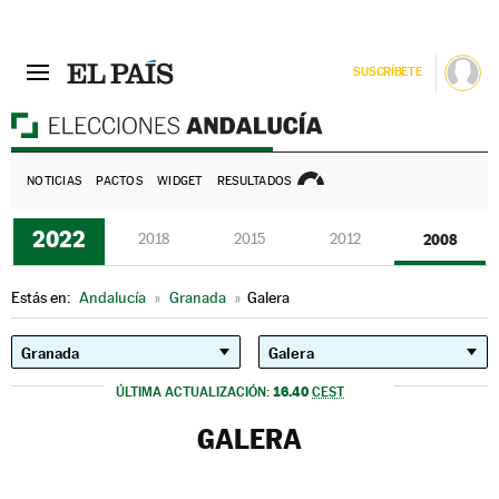
SUSCRÍBETE
E
NOTICIAS
PACTOS
WIDGET
RESULTADOS
2022
2018
2015
2012
2008
Estás en:
Andalucía
»
Granada
»
Galera
16.40
ÚLTIMA ACTUALIZACIÓN:
CEST
GALERA