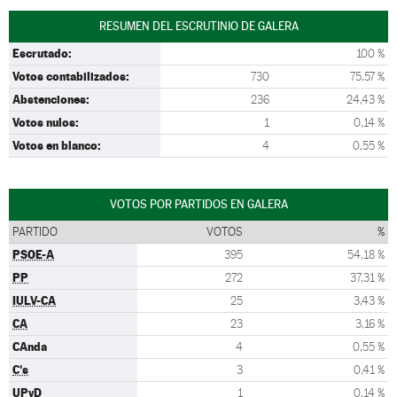
RESUMEN DEL ESCRUTINIO DE GALERA
Escrutado:
100 %
Votos contabilizados:
730
75,57 %
Abstenciones:
236
24,43 %
Votos nulos:
1
0,14 %
Votos en blanco:
4
0,55 %
VOTOS POR PARTIDOS EN GALERA
PARTIDO
VOTOS
%
PSOE-A
395
54,18 %
PP
272
37,31 %
IULV-CA
25
3,43 %
CA
23
3,16 %
CAnda
4
0,55 %
C's
3
0,41 %
UPyD
1
0,14 %