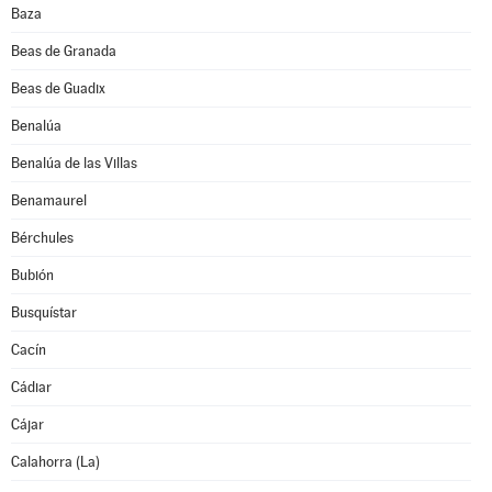
Baza
Beas de Granada
Beas de Guadix
Benalúa
Benalúa de las Villas
Benamaurel
Bérchules
Bubión
Busquístar
Cacín
Cádiar
Cájar
Calahorra (La)