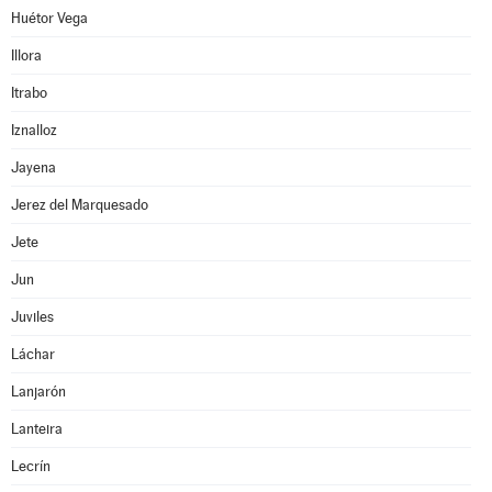
Huétor Vega
Illora
Itrabo
Iznalloz
Jayena
Jerez del Marquesado
Jete
Jun
Juviles
Láchar
Lanjarón
Lanteira
Lecrín