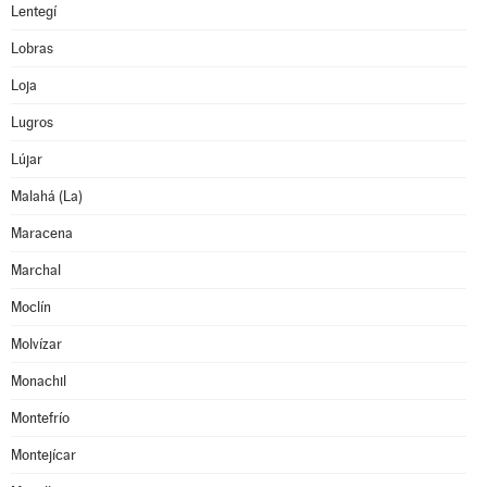
Lentegí
Lobras
Loja
Lugros
Lújar
Malahá (La)
Maracena
Marchal
Moclín
Molvízar
Monachil
Montefrío
Montejícar