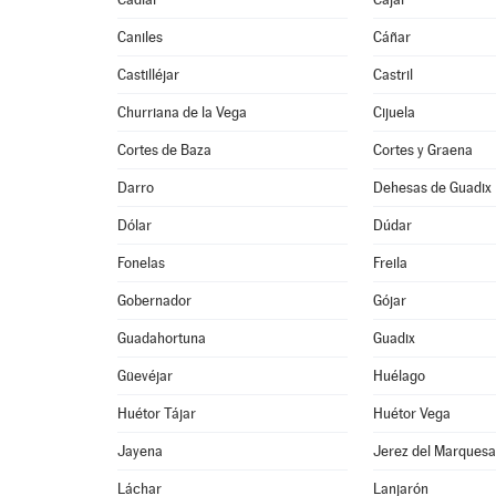
Caniles
Cáñar
Castilléjar
Castril
Churriana de la Vega
Cijuela
Cortes de Baza
Cortes y Graena
Darro
Dehesas de Guadix
Dólar
Dúdar
Fonelas
Freila
Gobernador
Gójar
Guadahortuna
Guadix
Güevéjar
Huélago
Huétor Tájar
Huétor Vega
Jayena
Jerez del Marques
Láchar
Lanjarón