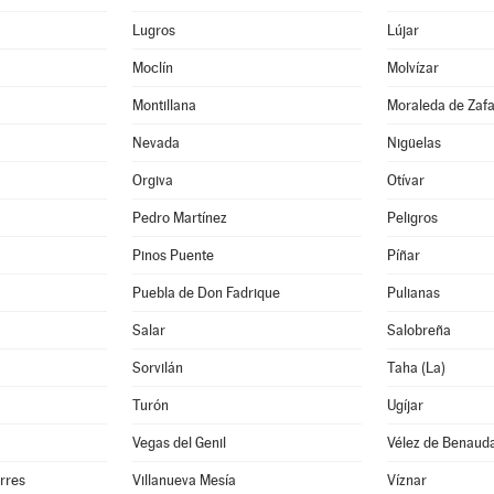
Lugros
Lújar
Moclín
Molvízar
Montillana
Moraleda de Zaf
Nevada
Nigüelas
Orgiva
Otívar
Pedro Martínez
Peligros
Pinos Puente
Píñar
Puebla de Don Fadrique
Pulianas
Salar
Salobreña
Sorvilán
Taha (La)
Turón
Ugíjar
Vegas del Genil
Vélez de Benauda
orres
Villanueva Mesía
Víznar