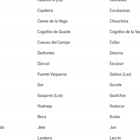
Capileira
Carataunas
Cenes de la Vega
Chauchina
Cogollos de Guadix
Cogollos de la V
Cuevas del Campo
Cúllar
Deifontes
Diezma
Dúrcal
Escúzar
Fuente Vaqueros
Gabias (Las)
Gor
Gorafe
Guajares (Los)
Gualchos
Huéneja
Huéscar
Illora
Itrabo
ado
Jete
Jun
Lanteira
Lecrín