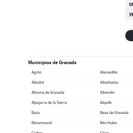
U
V
Municipios de Granada
Agrón
Alamedilla
Albuñol
Albuñuelas
Alhama de Granada
Alhendín
Alpujarra de la Sierra
Alquife
Baza
Beas de Granada
Benamaurel
Bérchules
Cádiar
Cájar