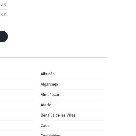
43 %
43 %
Albuñán
Algarinejo
Almuñécar
Atarfe
Benalúa de las Villas
Cacín
Campotéjar