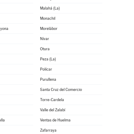
Malahá (La)
Monachil
ayona
Morelábor
Nívar
Otura
Peza (La)
Polícar
Purullena
Santa Cruz del Comercio
Torre-Cardela
Valle del Zalabí
lla
Ventas de Huelma
Zafarraya