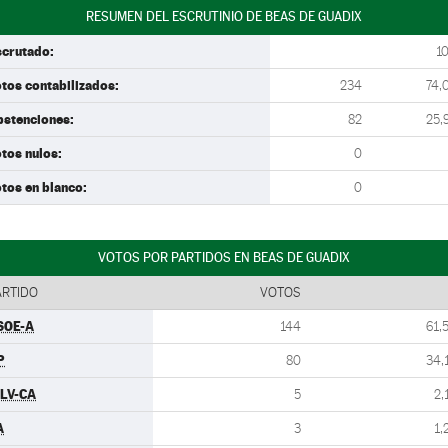
RESUMEN DEL ESCRUTINIO DE BEAS DE GUADIX
scrutado:
1
tos contabilizados:
234
74,
bstenciones:
82
25,
tos nulos:
0
tos en blanco:
0
VOTOS POR PARTIDOS EN BEAS DE GUADIX
ARTIDO
VOTOS
SOE-A
144
61,
P
80
34,
ULV-CA
5
2,
A
3
1,