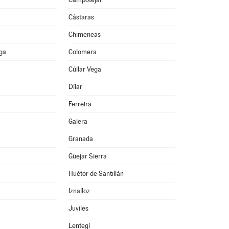
Cástaras
Chimeneas
ega
Colomera
Cúllar Vega
Dílar
Ferreira
Galera
Granada
Güejar Sierra
Huétor de Santillán
Iznalloz
Juviles
Lentegí