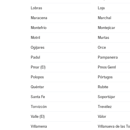
Lobras
Loja
Maracena
Marchal
Montefrío
Montejícar
Motril
Murtas
Ogíjares
Orce
Padul
Pampaneira
Pinar (El)
Pinos Genil
Polopos
Pórtugos
Quéntar
Rubite
Santa Fe
Soportújar
Torvizcón
Trevélez
Valle (El)
Válor
Villamena
Villanueva de las T