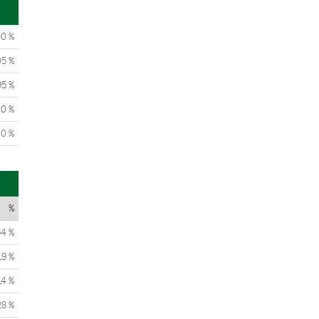
00 %
05 %
95 %
0 %
0 %
%
54 %
19 %
14 %
28 %