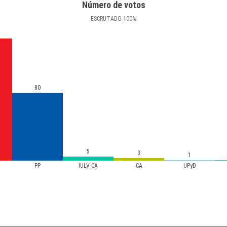
Número de votos
ESCRUTADO
100
%
80
5
3
1
PP
IULV-CA
CA
UPyD