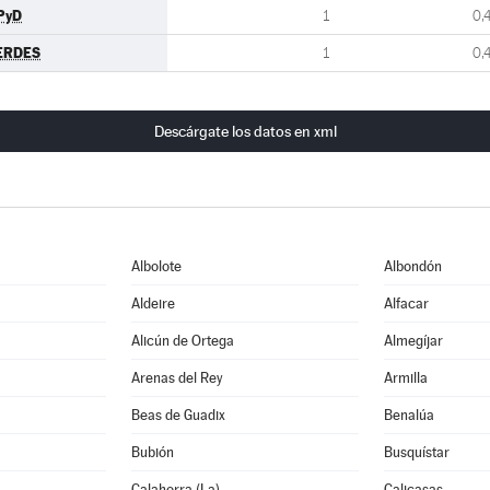
PyD
1
0,
ERDES
1
0,
Descárgate los datos en xml
Albolote
Albondón
Aldeire
Alfacar
Alicún de Ortega
Almegíjar
Arenas del Rey
Armilla
Beas de Guadix
Benalúa
Bubión
Busquístar
Calahorra (La)
Calicasas