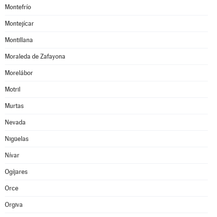
Montefrío
Montejícar
Montillana
Moraleda de Zafayona
Morelábor
Motril
Murtas
Nevada
Nigüelas
Nívar
Ogíjares
Orce
Orgiva