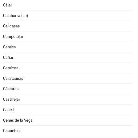
Cájar
Calahorra (La)
Calicasas
Campotéjar
Caniles
Cáñar
Capileira
Carataunas
Cástaras
Castilléjar
Castril
Cenes de la Vega
Chauchina