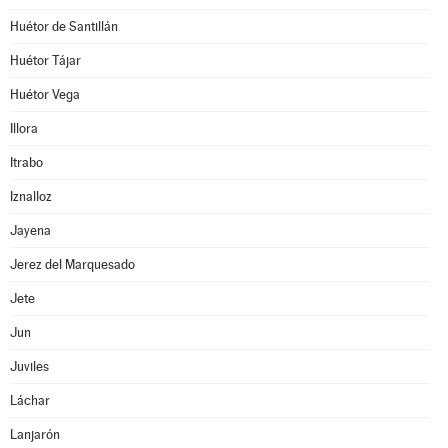
Huétor de Santillán
Huétor Tájar
Huétor Vega
Illora
Itrabo
Iznalloz
Jayena
Jerez del Marquesado
Jete
Jun
Juviles
Láchar
Lanjarón