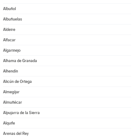
Albuñol
Albuñuelas
Aldeire
Alfacar
Algarinejo
Alhama de Granada
Alhendín
Alicún de Ortega
Almegíjar
Almuñécar
Alpujarra de la Sierra
Alquife
Arenas del Rey