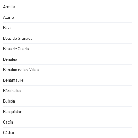
Armilla
Atarfe
Baza
Beas de Granada
Beas de Guadix
Benalúa
Benalúa de las Villas
Benamaurel
Bérchules
Bubión
Busquístar
Cacín
Cádiar