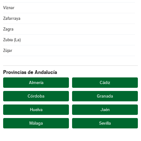
Víznar
Zafarraya
Zagra
Zubia (La)
Zújar
Provincias de Andalucía
Almería
Cádiz
Córdoba
Granada
Huelva
Jaén
Málaga
Sevilla