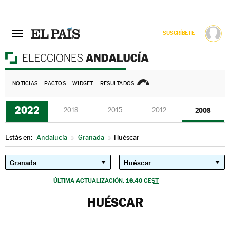
SUSCRÍBETE
E
NOTICIAS
PACTOS
WIDGET
RESULTADOS
2022
2018
2015
2012
2008
Estás en:
Andalucía
»
Granada
»
Huéscar
16.40
ÚLTIMA ACTUALIZACIÓN:
CEST
HUÉSCAR