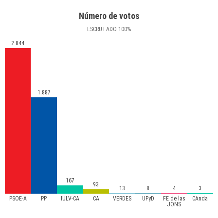
Número de votos
ESCRUTADO
100
%
2.844
1.887
167
93
13
8
4
3
PSOE-A
PP
IULV-CA
CA
VERDES
UPyD
FE de las
CAnda
JONS