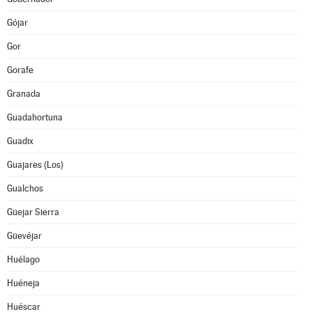
Gójar
Gor
Gorafe
Granada
Guadahortuna
Guadix
Guajares (Los)
Gualchos
Güejar Sierra
Güevéjar
Huélago
Huéneja
Huéscar