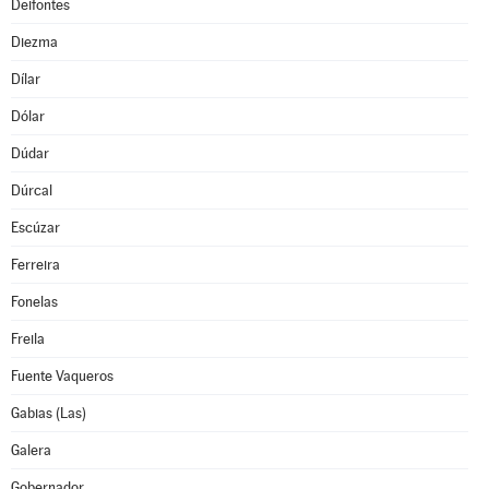
Deifontes
Diezma
Dílar
Dólar
Dúdar
Dúrcal
Escúzar
Ferreira
Fonelas
Freila
Fuente Vaqueros
Gabias (Las)
Galera
Gobernador