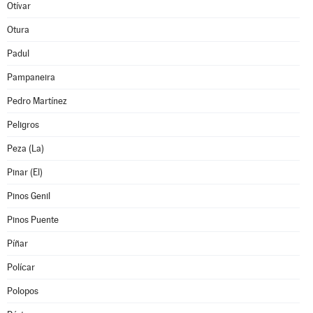
Otívar
Otura
Padul
Pampaneira
Pedro Martínez
Peligros
Peza (La)
Pinar (El)
Pinos Genil
Pinos Puente
Píñar
Polícar
Polopos