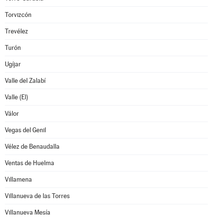
Torvizcón
Trevélez
Turón
Ugíjar
Valle del Zalabí
Valle (El)
Válor
Vegas del Genil
Vélez de Benaudalla
Ventas de Huelma
Villamena
Villanueva de las Torres
Villanueva Mesía