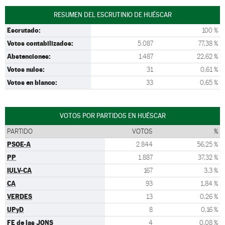
RESUMEN DEL ESCRUTINIO DE HUÉSCAR
Escrutado:
100 %
Votos contabilizados:
5.087
77,38 %
Abstenciones:
1.487
22,62 %
Votos nulos:
31
0,61 %
Votos en blanco:
33
0,65 %
VOTOS POR PARTIDOS EN HUÉSCAR
PARTIDO
VOTOS
%
PSOE-A
2.844
56,25 %
PP
1.887
37,32 %
IULV-CA
167
3,3 %
CA
93
1,84 %
VERDES
13
0,26 %
UPyD
8
0,16 %
FE de las JONS
4
0,08 %