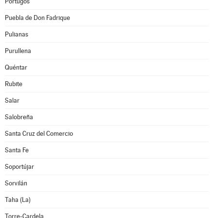
Pórtugos
Puebla de Don Fadrique
Pulianas
Purullena
Quéntar
Rubite
Salar
Salobreña
Santa Cruz del Comercio
Santa Fe
Soportújar
Sorvilán
Taha (La)
Torre-Cardela