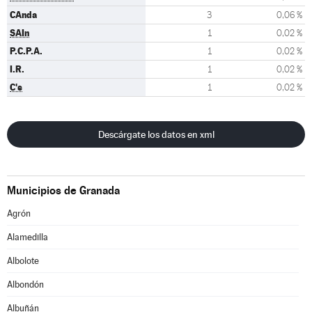
CAnda
3
0,06 %
SAIn
1
0,02 %
P.C.P.A.
1
0,02 %
I.R.
1
0,02 %
C's
1
0,02 %
Descárgate los datos en xml
Municipios de Granada
Agrón
Alamedilla
Albolote
Albondón
Albuñán