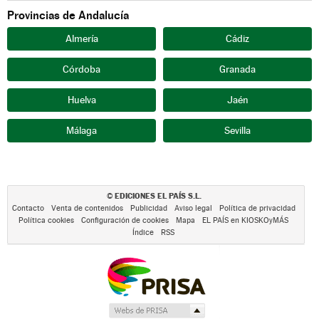
Provincias de Andalucía
Almería
Cádiz
Córdoba
Granada
Huelva
Jaén
Málaga
Sevilla
EDICIONES EL PAÍS S.L.
©
Contacto
Venta de contenidos
Publicidad
Aviso legal
Política de privacidad
Política cookies
Configuración de cookies
Mapa
EL PAÍS en KIOSKOyMÁS
Índice
RSS