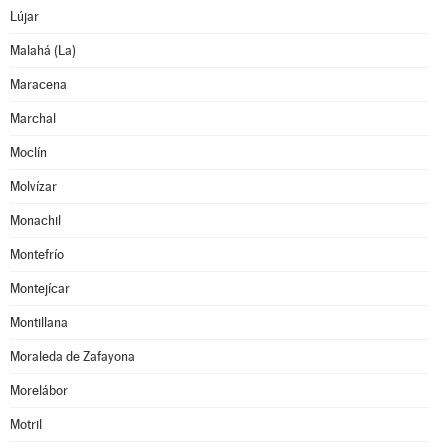
Lújar
Malahá (La)
Maracena
Marchal
Moclín
Molvízar
Monachil
Montefrío
Montejícar
Montillana
Moraleda de Zafayona
Morelábor
Motril