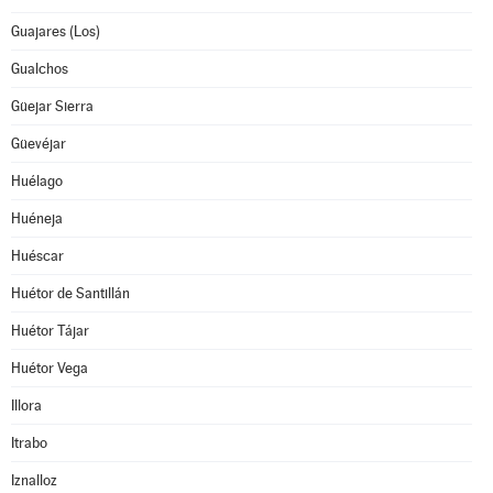
Guajares (Los)
Gualchos
Güejar Sierra
Güevéjar
Huélago
Huéneja
Huéscar
Huétor de Santillán
Huétor Tájar
Huétor Vega
Illora
Itrabo
Iznalloz