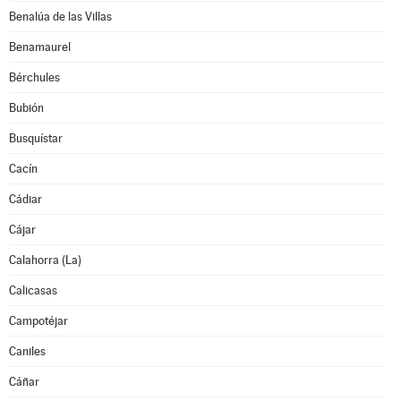
Benalúa de las Villas
Benamaurel
Bérchules
Bubión
Busquístar
Cacín
Cádiar
Cájar
Calahorra (La)
Calicasas
Campotéjar
Caniles
Cáñar