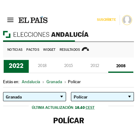
SUSCRÍBETE
E
NOTICIAS
PACTOS
WIDGET
RESULTADOS
2022
2018
2015
2012
2008
Estás en:
Andalucía
»
Granada
»
Polícar
16.40
ÚLTIMA ACTUALIZACIÓN:
CEST
POLÍCAR