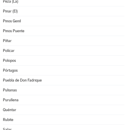
Peza (La)
Pinar (El)
Pinos Genil
Pinos Puente
Píñar
Polícar
Polopos
Pórtugos
Puebla de Don Fadrique
Pulianas
Purullena
Quéntar
Rubite
Salar