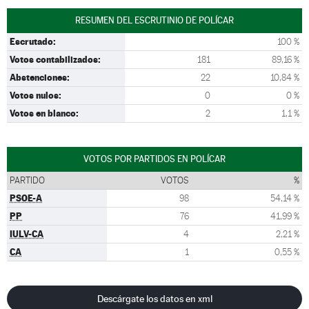
RESUMEN DEL ESCRUTINIO DE POLÍCAR
Escrutado:
100 %
Votos contabilizados:
181
89,16 %
Abstenciones:
22
10,84 %
Votos nulos:
0
0 %
Votos en blanco:
2
1,1 %
VOTOS POR PARTIDOS EN POLÍCAR
PARTIDO
VOTOS
%
PSOE-A
98
54,14 %
PP
76
41,99 %
IULV-CA
4
2,21 %
CA
1
0,55 %
Descárgate los datos en xml