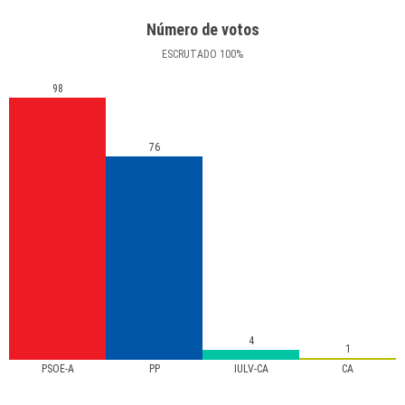
Número de votos
ESCRUTADO
100
%
98
76
4
1
PSOE-A
PP
IULV-CA
CA