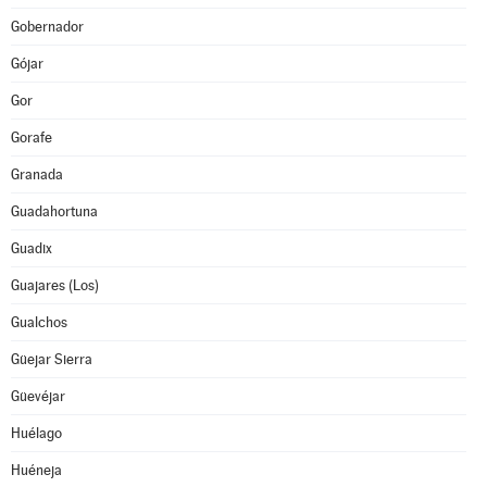
Gobernador
Gójar
Gor
Gorafe
Granada
Guadahortuna
Guadix
Guajares (Los)
Gualchos
Güejar Sierra
Güevéjar
Huélago
Huéneja