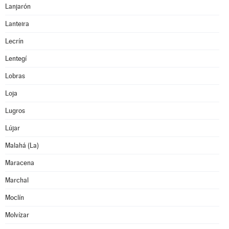
Lanjarón
Lanteira
Lecrín
Lentegí
Lobras
Loja
Lugros
Lújar
Malahá (La)
Maracena
Marchal
Moclín
Molvízar