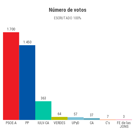
Número de votos
ESCRUTADO
100
%
1.700
1.450
363
64
57
37
7
3
PSOE-A
PP
IULV-CA
VERDES
UPyD
CA
C's
FE de las
JONS