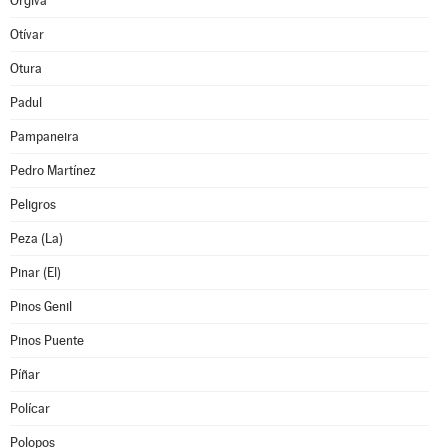
Orgiva
Otívar
Otura
Padul
Pampaneira
Pedro Martínez
Peligros
Peza (La)
Pinar (El)
Pinos Genil
Pinos Puente
Píñar
Polícar
Polopos