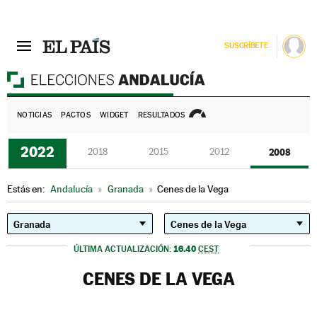
SUSCRÍBETE
E
NOTICIAS
PACTOS
WIDGET
RESULTADOS
2022
2018
2015
2012
2008
Estás en:
Andalucía
»
Granada
»
Cenes de la Vega
16.40
ÚLTIMA ACTUALIZACIÓN:
CEST
CENES DE LA VEGA