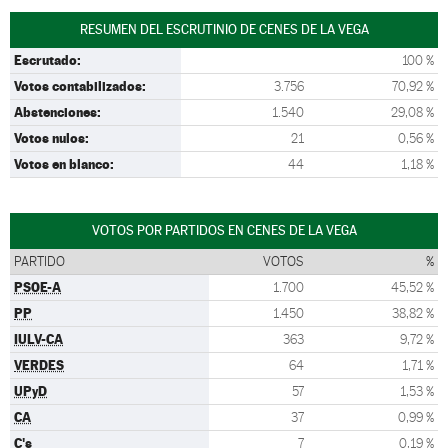
RESUMEN DEL ESCRUTINIO DE CENES DE LA VEGA
Escrutado:
100 %
Votos contabilizados:
3.756
70,92 %
Abstenciones:
1.540
29,08 %
Votos nulos:
21
0,56 %
Votos en blanco:
44
1,18 %
VOTOS POR PARTIDOS EN CENES DE LA VEGA
PARTIDO
VOTOS
%
PSOE-A
1.700
45,52 %
PP
1.450
38,82 %
IULV-CA
363
9,72 %
VERDES
64
1,71 %
UPyD
57
1,53 %
CA
37
0,99 %
C's
7
0,19 %