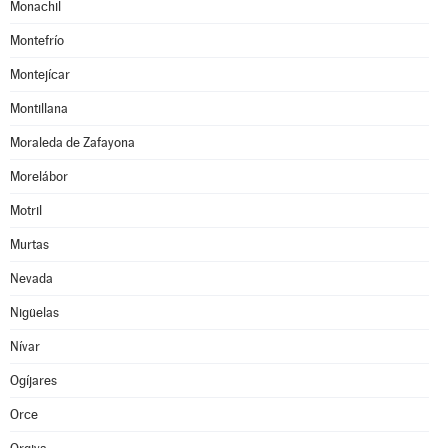
Monachil
Montefrío
Montejícar
Montillana
Moraleda de Zafayona
Morelábor
Motril
Murtas
Nevada
Nigüelas
Nívar
Ogíjares
Orce