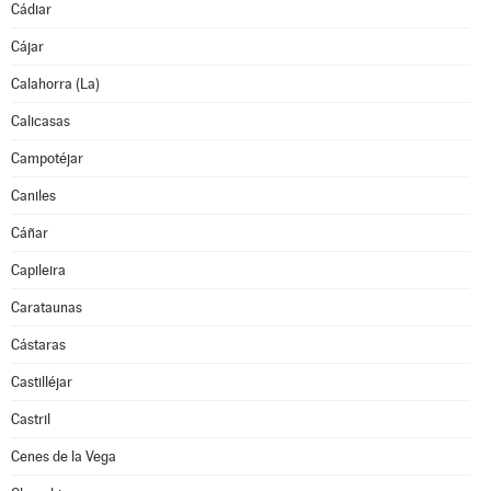
Cádiar
Cájar
Calahorra (La)
Calicasas
Campotéjar
Caniles
Cáñar
Capileira
Carataunas
Cástaras
Castilléjar
Castril
Cenes de la Vega