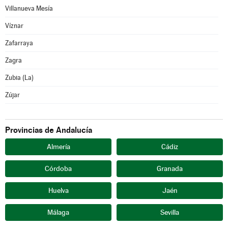
Villanueva Mesía
Víznar
Zafarraya
Zagra
Zubia (La)
Zújar
Provincias de Andalucía
Almería
Cádiz
Córdoba
Granada
Huelva
Jaén
Málaga
Sevilla