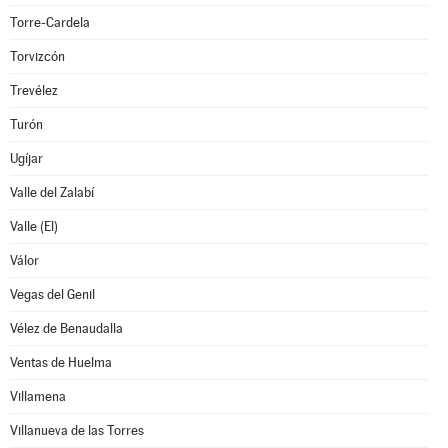
Torre-Cardela
Torvizcón
Trevélez
Turón
Ugíjar
Valle del Zalabí
Valle (El)
Válor
Vegas del Genil
Vélez de Benaudalla
Ventas de Huelma
Villamena
Villanueva de las Torres