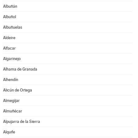
Albuñán
Albuñol
Albuñuelas
Aldeire
Alfacar
Algarinejo
Alhama de Granada
Alhendín
Alicún de Ortega
Almegíjar
Almuñécar
Alpujarra de la Sierra
Alquife