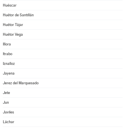
Huéscar
Huétor de Santillán
Huétor Tájar
Huétor Vega
Illora
Itrabo
Iznalloz
Jayena
Jerez del Marquesado
Jete
Jun
Juviles
Láchar