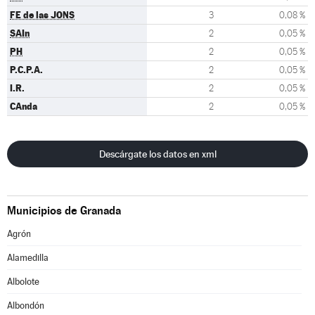
FE de las JONS
3
0,08 %
SAIn
2
0,05 %
PH
2
0,05 %
P.C.P.A.
2
0,05 %
I.R.
2
0,05 %
CAnda
2
0,05 %
Descárgate los datos en xml
Municipios de Granada
Agrón
Alamedilla
Albolote
Albondón