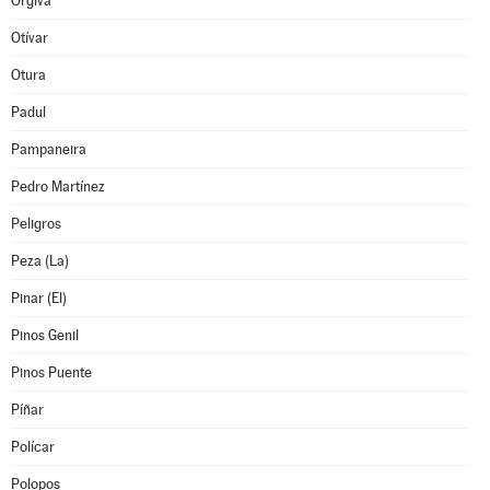
Orgiva
Otívar
Otura
Padul
Pampaneira
Pedro Martínez
Peligros
Peza (La)
Pinar (El)
Pinos Genil
Pinos Puente
Píñar
Polícar
Polopos