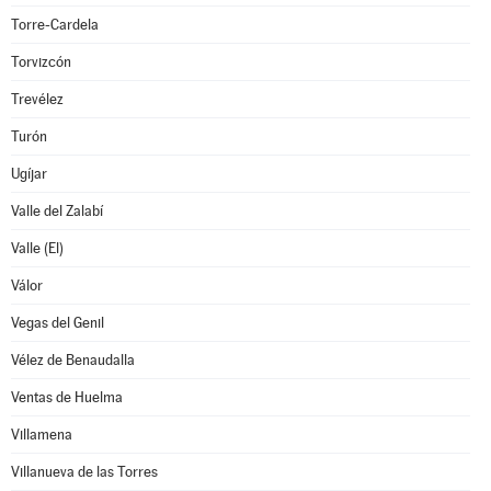
Torre-Cardela
Torvizcón
Trevélez
Turón
Ugíjar
Valle del Zalabí
Valle (El)
Válor
Vegas del Genil
Vélez de Benaudalla
Ventas de Huelma
Villamena
Villanueva de las Torres