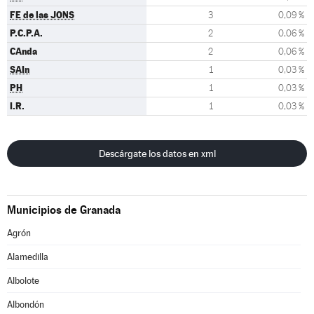
FE de las JONS
3
0,09 %
P.C.P.A.
2
0,06 %
CAnda
2
0,06 %
SAIn
1
0,03 %
PH
1
0,03 %
I.R.
1
0,03 %
Descárgate los datos en xml
Municipios de Granada
Agrón
Alamedilla
Albolote
Albondón