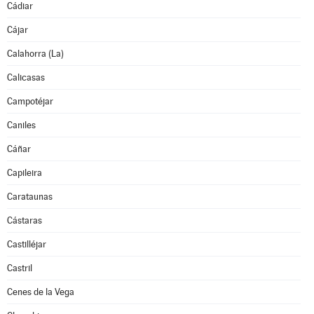
Cádiar
Cájar
Calahorra (La)
Calicasas
Campotéjar
Caniles
Cáñar
Capileira
Carataunas
Cástaras
Castilléjar
Castril
Cenes de la Vega