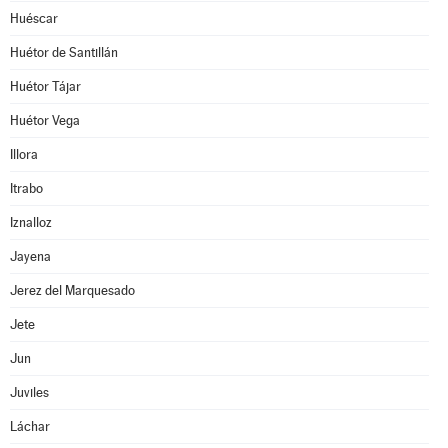
Huéscar
Huétor de Santillán
Huétor Tájar
Huétor Vega
Illora
Itrabo
Iznalloz
Jayena
Jerez del Marquesado
Jete
Jun
Juviles
Láchar