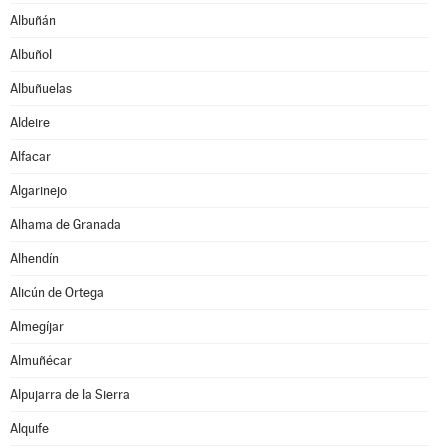
Albuñán
Albuñol
Albuñuelas
Aldeire
Alfacar
Algarinejo
Alhama de Granada
Alhendín
Alicún de Ortega
Almegíjar
Almuñécar
Alpujarra de la Sierra
Alquife