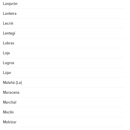
Lanjarón
Lanteira
Lecrín
Lentegí
Lobras
Loja
Lugros
Lújar
Malahá (La)
Maracena
Marchal
Moclín
Molvízar