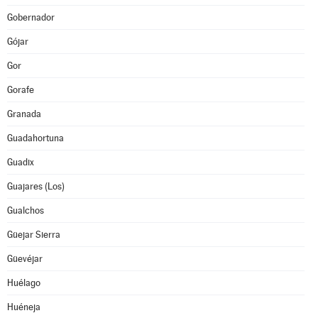
Gobernador
Gójar
Gor
Gorafe
Granada
Guadahortuna
Guadix
Guajares (Los)
Gualchos
Güejar Sierra
Güevéjar
Huélago
Huéneja