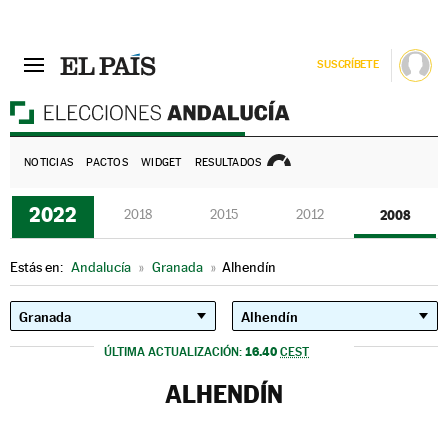
SUSCRÍBETE
E
NOTICIAS
PACTOS
WIDGET
RESULTADOS
2022
2018
2015
2012
2008
Estás en:
Andalucía
»
Granada
»
Alhendín
16.40
ÚLTIMA ACTUALIZACIÓN:
CEST
ALHENDÍN