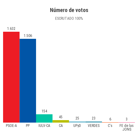
Número de votos
ESCRUTADO
100
%
1.632
1.506
154
45
25
23
6
3
PSOE-A
PP
IULV-CA
CA
UPyD
VERDES
C's
FE de las
JONS