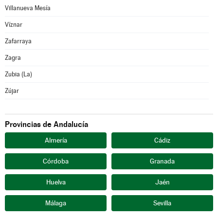
Villanueva Mesía
Víznar
Zafarraya
Zagra
Zubia (La)
Zújar
Provincias de Andalucía
Almería
Cádiz
Córdoba
Granada
Huelva
Jaén
Málaga
Sevilla