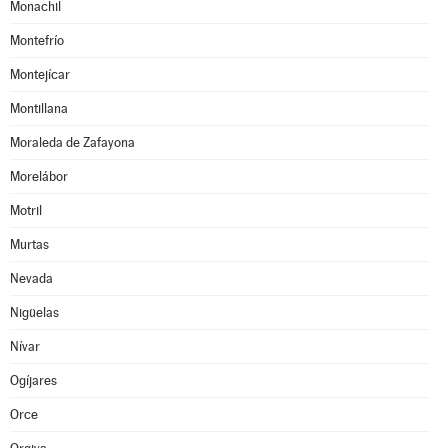
Monachil
Montefrío
Montejícar
Montillana
Moraleda de Zafayona
Morelábor
Motril
Murtas
Nevada
Nigüelas
Nívar
Ogíjares
Orce