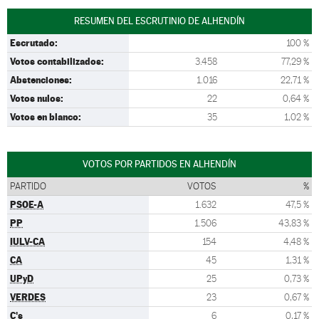
RESUMEN DEL ESCRUTINIO DE ALHENDÍN
Escrutado:
100 %
Votos contabilizados:
3.458
77,29 %
Abstenciones:
1.016
22,71 %
Votos nulos:
22
0,64 %
Votos en blanco:
35
1,02 %
VOTOS POR PARTIDOS EN ALHENDÍN
PARTIDO
VOTOS
%
PSOE-A
1.632
47,5 %
PP
1.506
43,83 %
IULV-CA
154
4,48 %
CA
45
1,31 %
UPyD
25
0,73 %
VERDES
23
0,67 %
C's
6
0,17 %