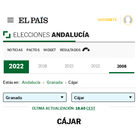
SUSCRÍBETE
E
NOTICIAS
PACTOS
WIDGET
RESULTADOS
2022
2018
2015
2012
2008
Estás en:
Andalucía
»
Granada
»
Cájar
16.40
ÚLTIMA ACTUALIZACIÓN:
CEST
CÁJAR