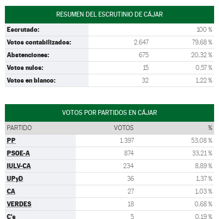
RESUMEN DEL ESCRUTINIO DE CÁJAR
Escrutado:
100 %
Votos contabilizados:
2.647
79,68 %
Abstenciones:
675
20,32 %
Votos nulos:
15
0,57 %
Votos en blanco:
32
1,22 %
VOTOS POR PARTIDOS EN CÁJAR
PARTIDO
VOTOS
%
PP
1.397
53,08 %
PSOE-A
874
33,21 %
IULV-CA
234
8,89 %
UPyD
36
1,37 %
CA
27
1,03 %
VERDES
18
0,68 %
C's
5
0,19 %