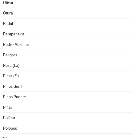
Otívar
Otura
Padul
Pampaneira
Pedro Martínez
Peligros
Peza (La)
Pinar (El)
Pinos Genil
Pinos Puente
Píñar
Polícar
Polopos