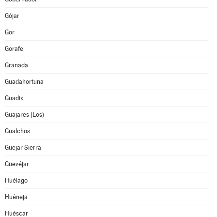
Gójar
Gor
Gorafe
Granada
Guadahortuna
Guadix
Guajares (Los)
Gualchos
Güejar Sierra
Güevéjar
Huélago
Huéneja
Huéscar