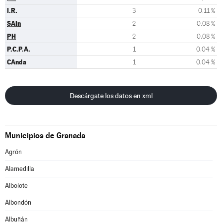
I.R.
3
0,11 %
SAIn
2
0,08 %
PH
2
0,08 %
P.C.P.A.
1
0,04 %
CAnda
1
0,04 %
Descárgate los datos en xml
Municipios de Granada
Agrón
Alamedilla
Albolote
Albondón
Albuñán