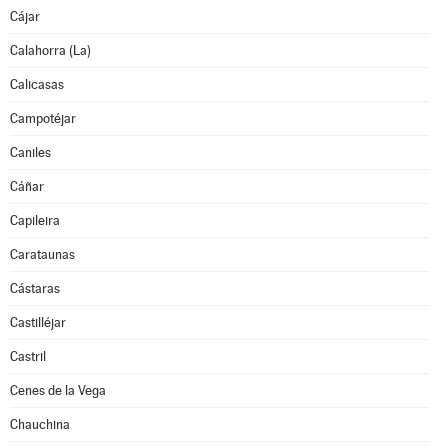
Cájar
Calahorra (La)
Calicasas
Campotéjar
Caniles
Cáñar
Capileira
Carataunas
Cástaras
Castilléjar
Castril
Cenes de la Vega
Chauchina