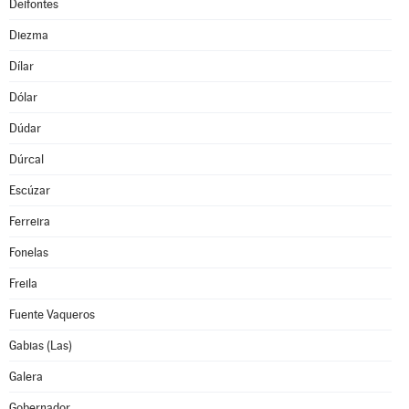
Deifontes
Diezma
Dílar
Dólar
Dúdar
Dúrcal
Escúzar
Ferreira
Fonelas
Freila
Fuente Vaqueros
Gabias (Las)
Galera
Gobernador