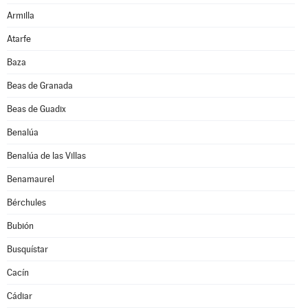
Armilla
Atarfe
Baza
Beas de Granada
Beas de Guadix
Benalúa
Benalúa de las Villas
Benamaurel
Bérchules
Bubión
Busquístar
Cacín
Cádiar