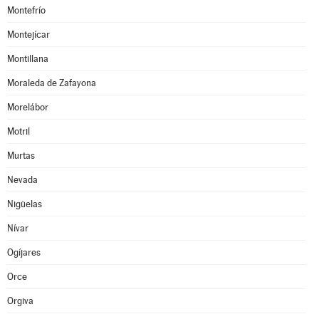
Montefrío
Montejícar
Montillana
Moraleda de Zafayona
Morelábor
Motril
Murtas
Nevada
Nigüelas
Nívar
Ogíjares
Orce
Orgiva