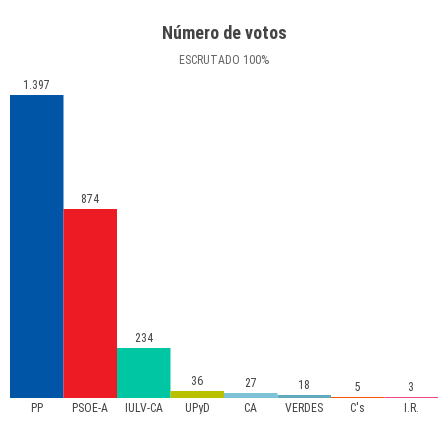
Número de votos
ESCRUTADO
100
%
1.397
874
234
36
27
18
5
3
PP
PSOE-A
IULV-CA
UPyD
CA
VERDES
C's
I.R.