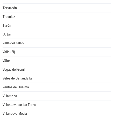
Torvizcón
Trevélez
Turón
Ugíjar
Valle del Zalabí
Valle (El)
Válor
Vegas del Genil
Vélez de Benaudalla
Ventas de Huelma
Villamena
Villanueva de las Torres
Villanueva Mesía