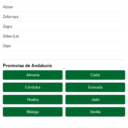
Víznar
Zafarraya
Zagra
Zubia (La)
Zújar
Provincias de Andalucía
Almería
Cádiz
Córdoba
Granada
Huelva
Jaén
Málaga
Sevilla