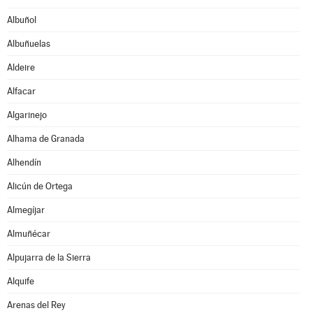
Albuñol
Albuñuelas
Aldeire
Alfacar
Algarinejo
Alhama de Granada
Alhendín
Alicún de Ortega
Almegíjar
Almuñécar
Alpujarra de la Sierra
Alquife
Arenas del Rey