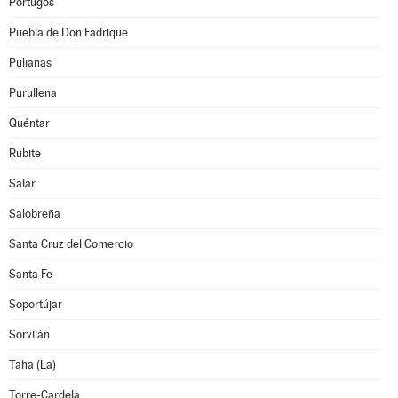
Pórtugos
Puebla de Don Fadrique
Pulianas
Purullena
Quéntar
Rubite
Salar
Salobreña
Santa Cruz del Comercio
Santa Fe
Soportújar
Sorvilán
Taha (La)
Torre-Cardela