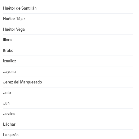
Huétor de Santillán
Huétor Tájar
Huétor Vega
Illora
Itrabo
Iznalloz
Jayena
Jerez del Marquesado
Jete
Jun
Juviles
Láchar
Lanjarón