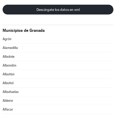
Descárgate los datos en xml
Municipios de Granada
Agrón
Alamedilla
Albolote
Albondón
Albuñán
Albuñol
Albuñuelas
Aldeire
Alfacar