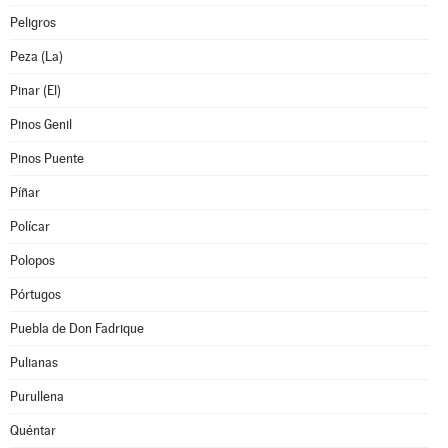
Peligros
Peza (La)
Pinar (El)
Pinos Genil
Pinos Puente
Píñar
Polícar
Polopos
Pórtugos
Puebla de Don Fadrique
Pulianas
Purullena
Quéntar