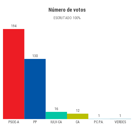
Número de votos
ESCRUTADO
100
%
194
130
16
12
1
1
PSOE-A
PP
IULV-CA
CA
P.C.P.A.
VERDES