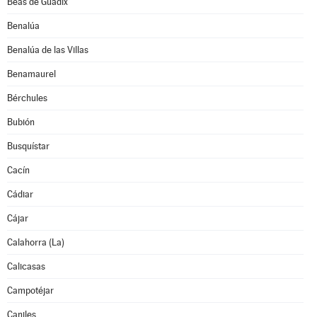
Beas de Guadix
Benalúa
Benalúa de las Villas
Benamaurel
Bérchules
Bubión
Busquístar
Cacín
Cádiar
Cájar
Calahorra (La)
Calicasas
Campotéjar
Caniles