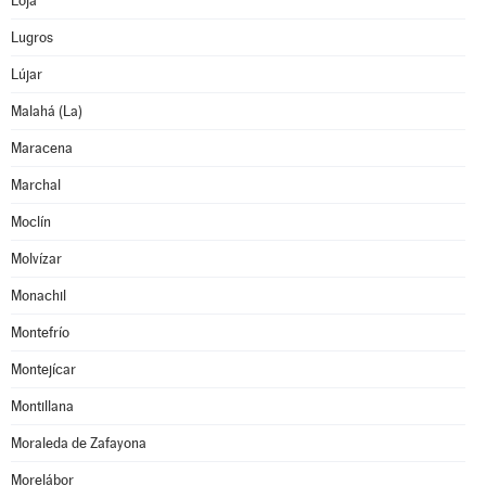
Loja
Lugros
Lújar
Malahá (La)
Maracena
Marchal
Moclín
Molvízar
Monachil
Montefrío
Montejícar
Montillana
Moraleda de Zafayona
Morelábor