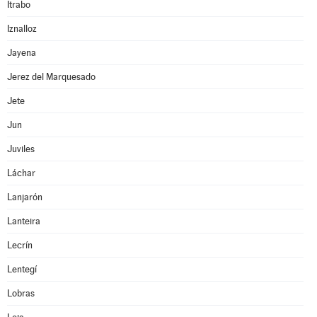
Itrabo
Iznalloz
Jayena
Jerez del Marquesado
Jete
Jun
Juviles
Láchar
Lanjarón
Lanteira
Lecrín
Lentegí
Lobras