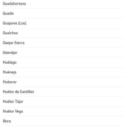
Guadahortuna
Guadix
Guajares (Los)
Gualchos
Güejar Sierra
Güevéjar
Huélago
Huéneja
Huéscar
Huétor de Santillán
Huétor Tájar
Huétor Vega
Illora