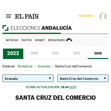
SUSCRÍBETE
E
NOTICIAS
PACTOS
WIDGET
RESULTADOS
2022
2018
2015
2012
2008
Estás en:
Andalucía
»
Granada
»
Santa Cruz del Comercio
16.40
ÚLTIMA ACTUALIZACIÓN:
CEST
SANTA CRUZ DEL COMERCIO