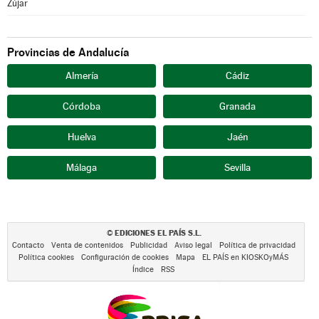
Zújar
Provincias de Andalucía
Almería
Cádiz
Córdoba
Granada
Huelva
Jaén
Málaga
Sevilla
EDICIONES EL PAÍS S.L.
©
Contacto
Venta de contenidos
Publicidad
Aviso legal
Política de privacidad
Política cookies
Configuración de cookies
Mapa
EL PAÍS en KIOSKOyMÁS
Índice
RSS