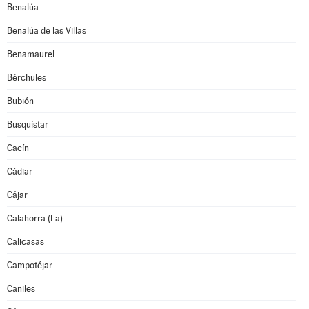
Benalúa
Benalúa de las Villas
Benamaurel
Bérchules
Bubión
Busquístar
Cacín
Cádiar
Cájar
Calahorra (La)
Calicasas
Campotéjar
Caniles