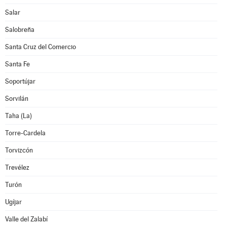
Salar
Salobreña
Santa Cruz del Comercio
Santa Fe
Soportújar
Sorvilán
Taha (La)
Torre-Cardela
Torvizcón
Trevélez
Turón
Ugíjar
Valle del Zalabí