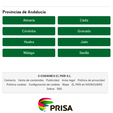
Provincias de Andalucía
Almería
Cádiz
Córdoba
Granada
Huelva
Jaén
Málaga
Sevilla
EDICIONES EL PAÍS S.L.
©
Contacto
Venta de contenidos
Publicidad
Aviso legal
Política de privacidad
Política cookies
Configuración de cookies
Mapa
EL PAÍS en KIOSKOyMÁS
Índice
RSS