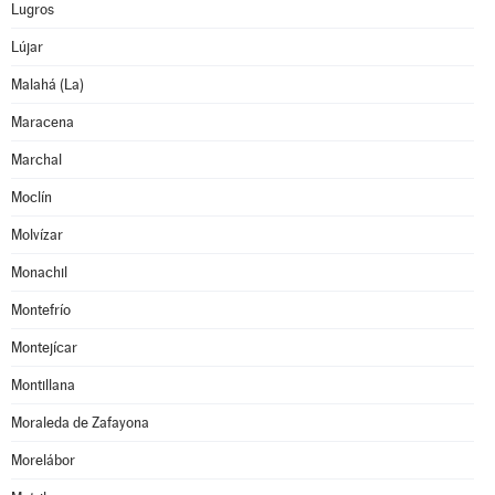
Lugros
Lújar
Malahá (La)
Maracena
Marchal
Moclín
Molvízar
Monachil
Montefrío
Montejícar
Montillana
Moraleda de Zafayona
Morelábor