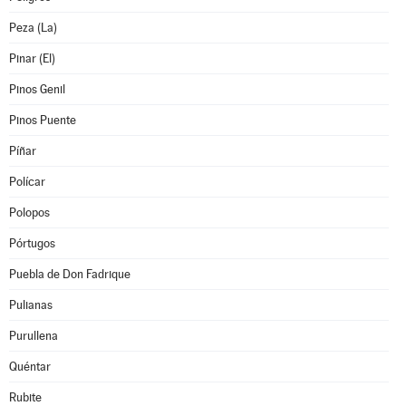
Peza (La)
Pinar (El)
Pinos Genil
Pinos Puente
Píñar
Polícar
Polopos
Pórtugos
Puebla de Don Fadrique
Pulianas
Purullena
Quéntar
Rubite