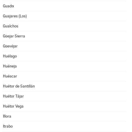
Guadix
Guajares (Los)
Gualchos
Güejar Sierra
Güevéjar
Huélago
Huéneja
Huéscar
Huétor de Santillán
Huétor Tájar
Huétor Vega
Illora
Itrabo