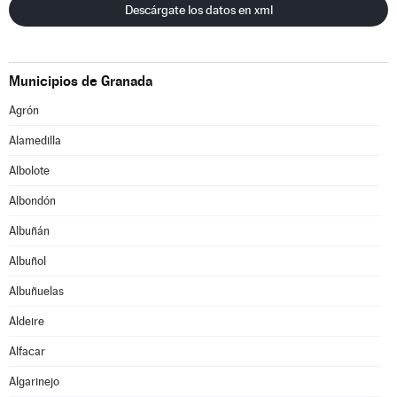
Descárgate los datos en xml
Municipios de Granada
Agrón
Alamedilla
Albolote
Albondón
Albuñán
Albuñol
Albuñuelas
Aldeire
Alfacar
Algarinejo