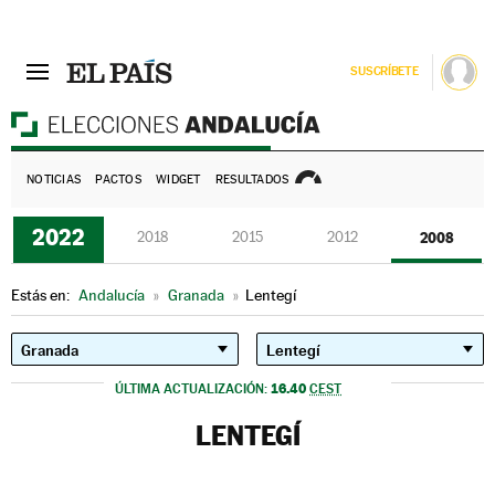
SUSCRÍBETE
E
NOTICIAS
PACTOS
WIDGET
RESULTADOS
2022
2018
2015
2012
2008
Estás en:
Andalucía
»
Granada
»
Lentegí
16.40
ÚLTIMA ACTUALIZACIÓN:
CEST
LENTEGÍ