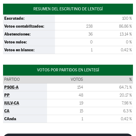
RESUMEN DEL ESCRUTINIO DE LENTEGÍ
Escrutado:
100 %
Votos contabilizados:
238
86,86 %
Abstenciones:
36
13,14 %
Votos nulos:
0
0 %
Votos en blanco:
1
0,42 %
VOTOS POR PARTIDOS EN LENTEGÍ
PARTIDO
VOTOS
%
PSOE-A
154
64,71 %
PP
48
20,17 %
IULV-CA
19
7,98 %
CA
15
6,3 %
CAnda
1
0,42 %