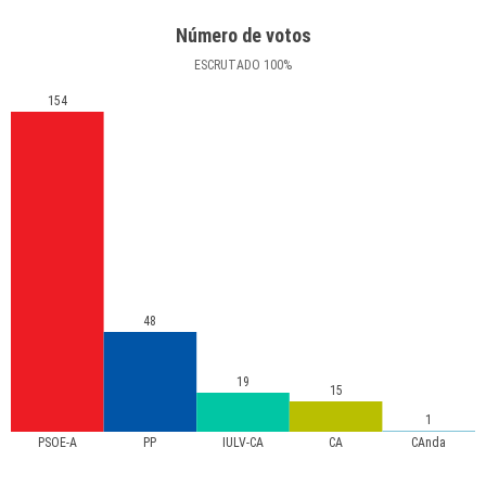
Número de votos
ESCRUTADO
100
%
154
48
19
15
1
PSOE-A
PP
IULV-CA
CA
CAnda