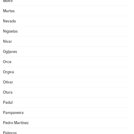
Motril
Murtas
Nevada
Nigüelas
Nívar
Ogíjares
Orce
Orgiva
Otívar
Otura
Padul
Pampaneira
Pedro Martínez
Peligros