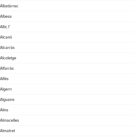
Albatàrrec
Albesa
Albi, l'
Alcanó
Alcarràs
Alcoletge
Alfarràs
Alfés
Algerri
Alguaire
Alins
Almacelles
Almatret