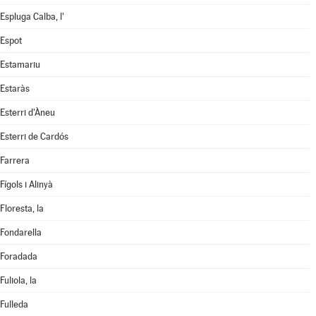
Espluga Calba, l'
Espot
Estamariu
Estaràs
Esterri d'Àneu
Esterri de Cardós
Farrera
Fígols i Alinyà
Floresta, la
Fondarella
Foradada
Fuliola, la
Fulleda