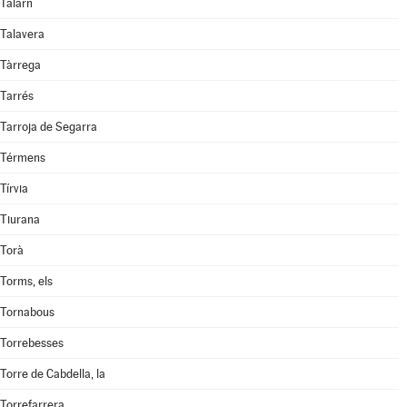
Talarn
Talavera
Tàrrega
Tarrés
Tarroja de Segarra
Térmens
Tírvia
Tiurana
Torà
Torms, els
Tornabous
Torrebesses
Torre de Cabdella, la
Torrefarrera