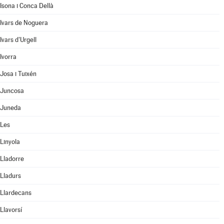
Isona i Conca Dellà
Ivars de Noguera
Ivars d'Urgell
Ivorra
Josa i Tuixén
Juncosa
Juneda
Les
Linyola
Lladorre
Lladurs
Llardecans
Llavorsí