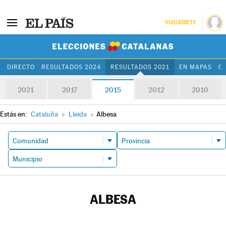
SUSCRÍBETE
Elecciones Cat
DIRECTO
RESULTADOS 2024
RESULTADOS 2021
EN MAPAS
C
2021
2017
2015
2012
2010
Estás en:
Cataluña
»
Lleida
»
Albesa
ALBESA