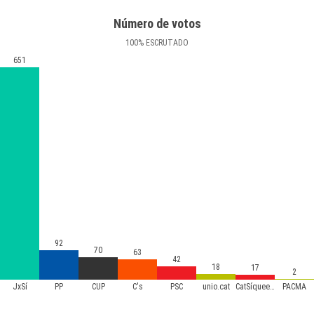
Número de votos
100
%
ESCRUTADO
651
92
70
63
42
18
17
2
JxSí
PP
CUP
C's
PSC
unio.cat
CatSíqueesPot
PACMA