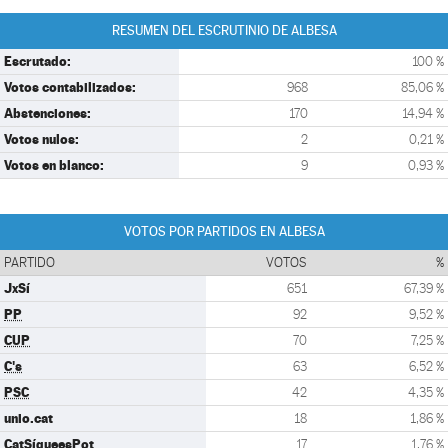
RESUMEN DEL ESCRUTINIO DE ALBESA
Escrutado:
100 %
Votos contabilizados:
968
85,06 %
Abstenciones:
170
14,94 %
Votos nulos:
2
0,21 %
Votos en blanco:
9
0,93 %
VOTOS POR PARTIDOS EN ALBESA
PARTIDO
VOTOS
%
JxSí
651
67,39 %
PP
92
9,52 %
CUP
70
7,25 %
C's
63
6,52 %
PSC
42
4,35 %
unio.cat
18
1,86 %
CatSíqueesPot
17
1,76 %