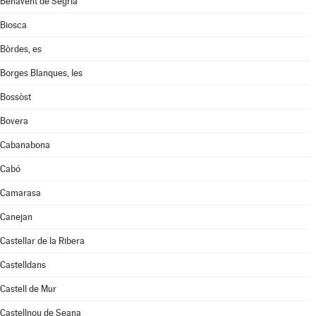
Benavent de Segrià
Biosca
Bòrdes, es
Borges Blanques, les
Bossòst
Bovera
Cabanabona
Cabó
Camarasa
Canejan
Castellar de la Ribera
Castelldans
Castell de Mur
Castellnou de Seana