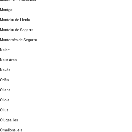
Montgai
Montoliu de Lleida
Montoliu de Segarra
Montornès de Segarra
Nalec
Naut Aran
Navès
Odèn
Oliana
Oliola
Olius
Oluges, les
Omellons, els