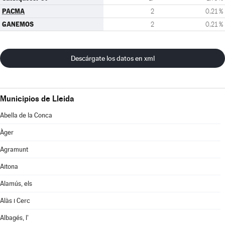
PACMA
2
0,21 %
GANEMOS
2
0,21 %
Descárgate los datos en xml
Municipios de Lleida
Abella de la Conca
Àger
Agramunt
Aitona
Alamús, els
Alàs i Cerc
Albagés, l'