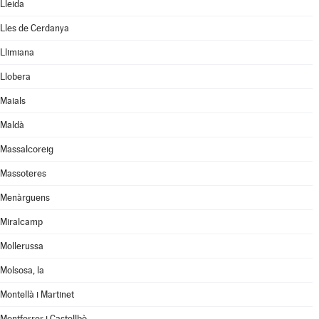
Lleida
Lles de Cerdanya
Llimiana
Llobera
Maials
Maldà
Massalcoreig
Massoteres
Menàrguens
Miralcamp
Mollerussa
Molsosa, la
Montellà i Martinet
Montferrer i Castellbò