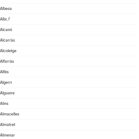
Albesa
Albi, l'
Alcanó
Alcarràs
Alcoletge
Alfarràs
Alfés
Algerri
Alguaire
Alins
Almacelles
Almatret
Almenar