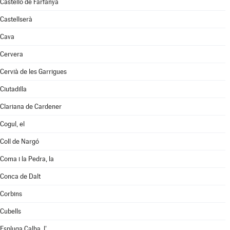
Castelló de Farfanya
Castellserà
Cava
Cervera
Cervià de les Garrigues
Ciutadilla
Clariana de Cardener
Cogul, el
Coll de Nargó
Coma i la Pedra, la
Conca de Dalt
Corbins
Cubells
Espluga Calba, l'