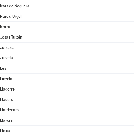
Ivars de Noguera
Ivars d'Urgell
Ivorra
Josa i Tuixén
Juncosa
Juneda
Les
Linyola
Lladorre
Lladurs
Llardecans
Llavorsí
Lleida