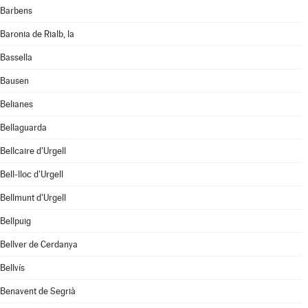
Barbens
Baronia de Rialb, la
Bassella
Bausen
Belianes
Bellaguarda
Bellcaire d'Urgell
Bell-lloc d'Urgell
Bellmunt d'Urgell
Bellpuig
Bellver de Cerdanya
Bellvís
Benavent de Segrià