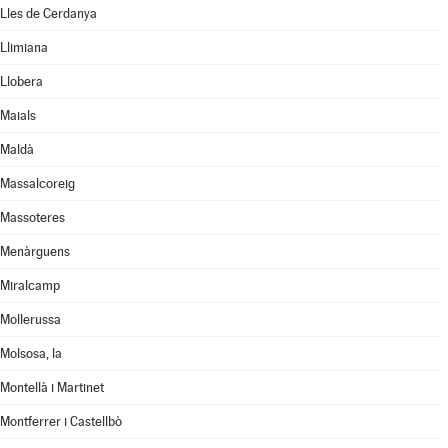
Lles de Cerdanya
Llimiana
Llobera
Maials
Maldà
Massalcoreig
Massoteres
Menàrguens
Miralcamp
Mollerussa
Molsosa, la
Montellà i Martinet
Montferrer i Castellbò