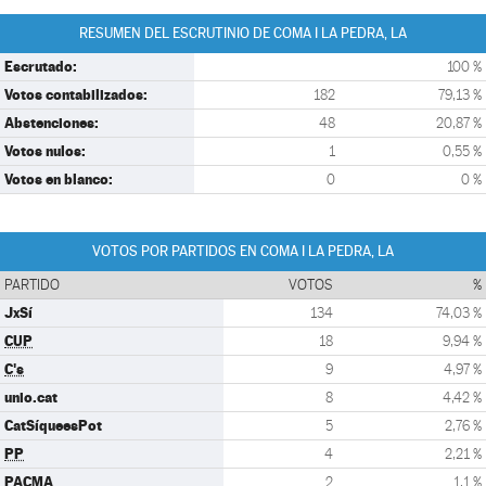
RESUMEN DEL ESCRUTINIO DE COMA I LA PEDRA, LA
Escrutado:
100 %
Votos contabilizados:
182
79,13 %
Abstenciones:
48
20,87 %
Votos nulos:
1
0,55 %
Votos en blanco:
0
0 %
VOTOS POR PARTIDOS EN COMA I LA PEDRA, LA
PARTIDO
VOTOS
%
JxSí
134
74,03 %
CUP
18
9,94 %
C's
9
4,97 %
unio.cat
8
4,42 %
CatSíqueesPot
5
2,76 %
PP
4
2,21 %
PACMA
2
1,1 %