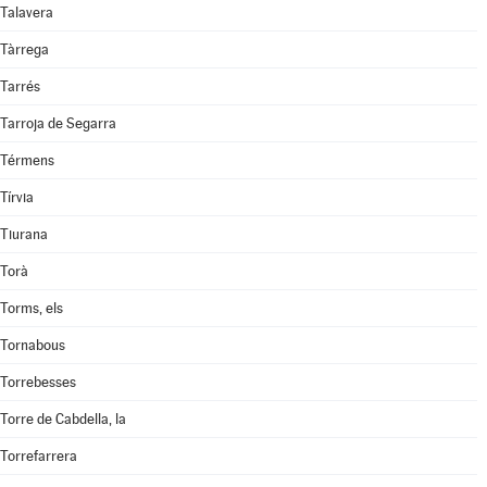
Talavera
Tàrrega
Tarrés
Tarroja de Segarra
Térmens
Tírvia
Tiurana
Torà
Torms, els
Tornabous
Torrebesses
Torre de Cabdella, la
Torrefarrera