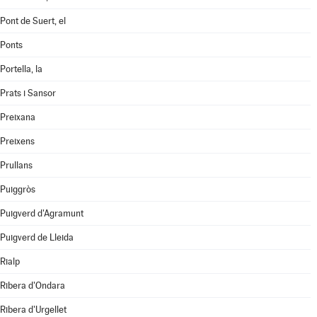
Pont de Suert, el
Ponts
Portella, la
Prats i Sansor
Preixana
Preixens
Prullans
Puiggròs
Puigverd d'Agramunt
Puigverd de Lleida
Rialp
Ribera d'Ondara
Ribera d'Urgellet