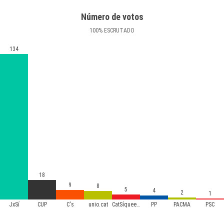
Número de votos
100
%
ESCRUTADO
134
18
9
8
5
4
2
1
JxSí
CUP
C's
unio.cat
CatSíqueesPot
PP
PACMA
PSC