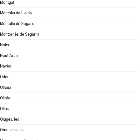
Montgai
Montoliu de Lleida
Montoliu de Segarra
Montornès de Segarra
Nalec
Naut Aran
Navès
Odèn
Oliana
Oliola
Olius
Oluges, les
Omellons, els