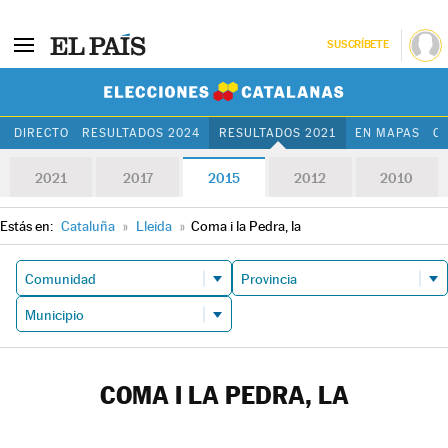
SUSCRÍBETE
Elecciones Cat
DIRECTO
RESULTADOS 2024
RESULTADOS 2021
EN MAPAS
C
2021
2017
2015
2012
2010
Estás en:
Cataluña
»
Lleida
»
Coma i la Pedra, la
COMA I LA PEDRA, LA