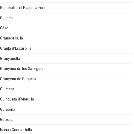
Gimenells i el Pla de la Font
Golmés
Gósol
Granadella, la
Granja d'Escarp, la
Granyanella
Granyena de les Garrigues
Granyena de Segarra
Guimerà
Guingueta d'Àneu, la
Guissona
Guixers
Isona i Conca Dellà