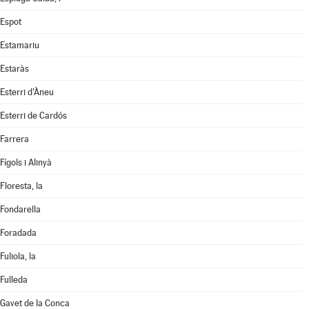
Espot
Estamariu
Estaràs
Esterri d'Àneu
Esterri de Cardós
Farrera
Fígols i Alinyà
Floresta, la
Fondarella
Foradada
Fuliola, la
Fulleda
Gavet de la Conca