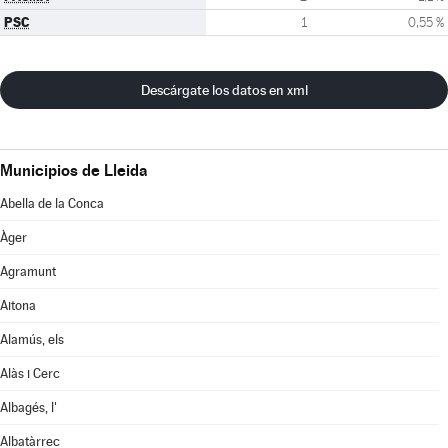
PSC
1
0,55 %
Descárgate los datos en xml
Municipios de Lleida
Abella de la Conca
Àger
Agramunt
Aitona
Alamús, els
Alàs i Cerc
Albagés, l'
Albatàrrec