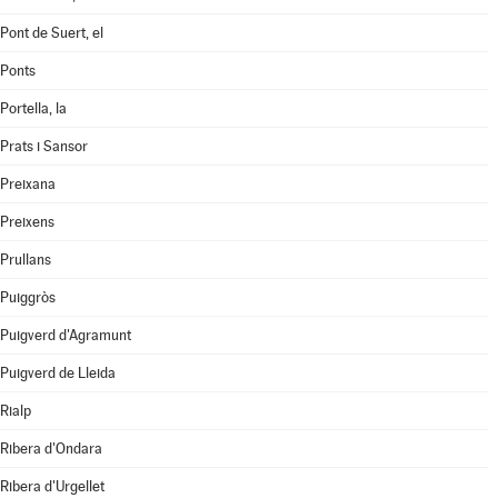
Pont de Suert, el
Ponts
Portella, la
Prats i Sansor
Preixana
Preixens
Prullans
Puiggròs
Puigverd d'Agramunt
Puigverd de Lleida
Rialp
Ribera d'Ondara
Ribera d'Urgellet