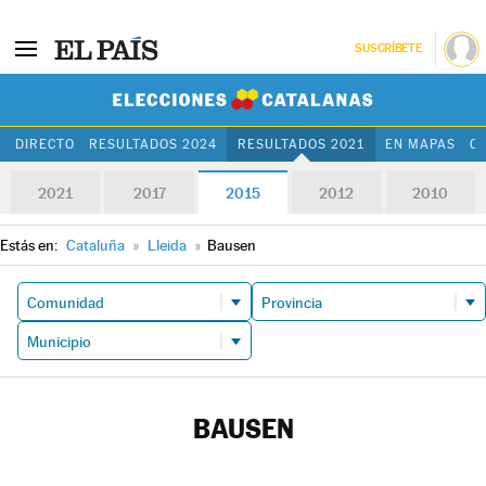
SUSCRÍBETE
Elecciones Cat
DIRECTO
RESULTADOS 2024
RESULTADOS 2021
EN MAPAS
C
2021
2017
2015
2012
2010
Estás en:
Cataluña
»
Lleida
»
Bausen
BAUSEN