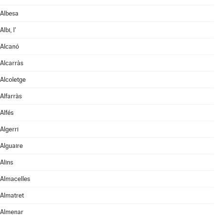
Albesa
Albi, l'
Alcanó
Alcarràs
Alcoletge
Alfarràs
Alfés
Algerri
Alguaire
Alins
Almacelles
Almatret
Almenar