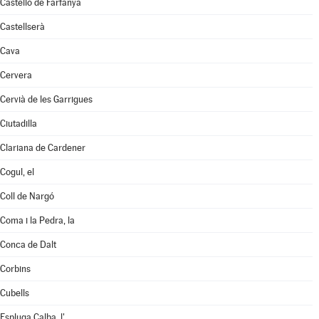
Castelló de Farfanya
Castellserà
Cava
Cervera
Cervià de les Garrigues
Ciutadilla
Clariana de Cardener
Cogul, el
Coll de Nargó
Coma i la Pedra, la
Conca de Dalt
Corbins
Cubells
Espluga Calba, l'