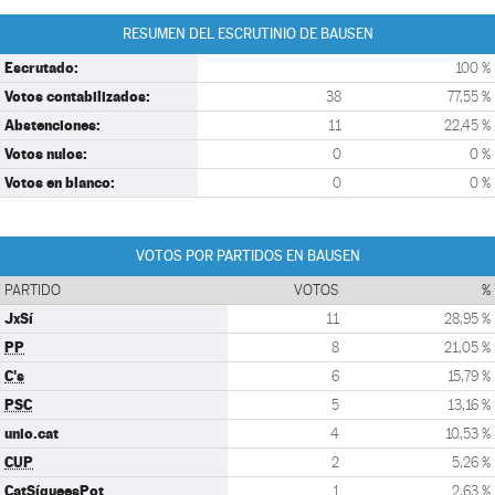
RESUMEN DEL ESCRUTINIO DE BAUSEN
Escrutado:
100 %
Votos contabilizados:
38
77,55 %
Abstenciones:
11
22,45 %
Votos nulos:
0
0 %
Votos en blanco:
0
0 %
VOTOS POR PARTIDOS EN BAUSEN
PARTIDO
VOTOS
%
JxSí
11
28,95 %
PP
8
21,05 %
C's
6
15,79 %
PSC
5
13,16 %
unio.cat
4
10,53 %
CUP
2
5,26 %
CatSíqueesPot
1
2,63 %