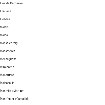
Lles de Cerdanya
Llimiana
Llobera
Maials
Maldà
Massalcoreig
Massoteres
Menàrguens
Miralcamp
Mollerussa
Molsosa, la
Montellà i Martinet
Montferrer i Castellbò