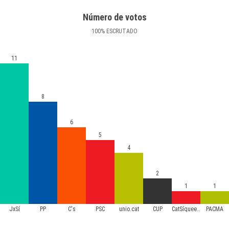
Número de votos
100
%
ESCRUTADO
11
8
6
5
4
2
1
1
JxSí
PP
C's
PSC
unio.cat
CUP
CatSíqueesPot
PACMA