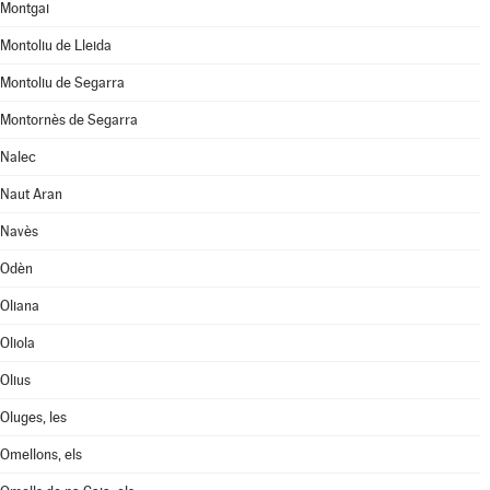
Montgai
Montoliu de Lleida
Montoliu de Segarra
Montornès de Segarra
Nalec
Naut Aran
Navès
Odèn
Oliana
Oliola
Olius
Oluges, les
Omellons, els