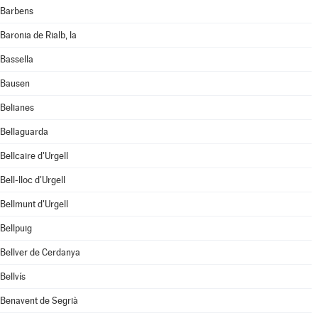
Barbens
Baronia de Rialb, la
Bassella
Bausen
Belianes
Bellaguarda
Bellcaire d'Urgell
Bell-lloc d'Urgell
Bellmunt d'Urgell
Bellpuig
Bellver de Cerdanya
Bellvís
Benavent de Segrià