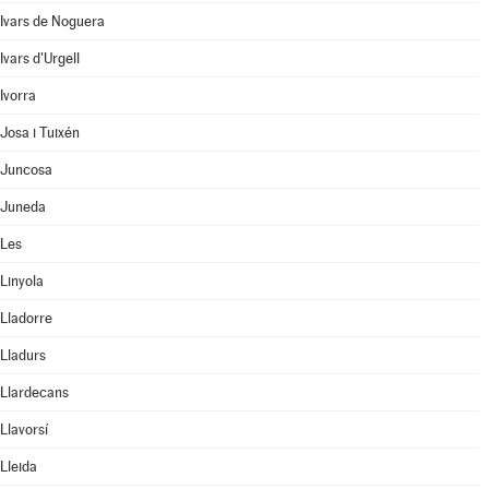
Ivars de Noguera
Ivars d'Urgell
Ivorra
Josa i Tuixén
Juncosa
Juneda
Les
Linyola
Lladorre
Lladurs
Llardecans
Llavorsí
Lleida