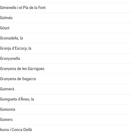
Gimenells i el Pla de la Font
Golmés
Gósol
Granadella, la
Granja d'Escarp, la
Granyanella
Granyena de les Garrigues
Granyena de Segarra
Guimerà
Guingueta d'Àneu, la
Guissona
Guixers
Isona i Conca Dellà