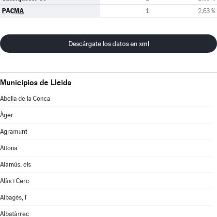
PACMA
1
2,63 %
Descárgate los datos en xml
Municipios de Lleida
Abella de la Conca
Àger
Agramunt
Aitona
Alamús, els
Alàs i Cerc
Albagés, l'
Albatàrrec