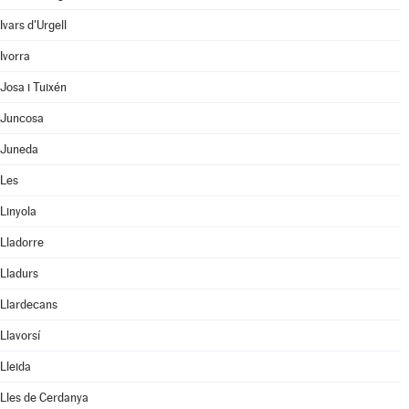
Ivars d'Urgell
Ivorra
Josa i Tuixén
Juncosa
Juneda
Les
Linyola
Lladorre
Lladurs
Llardecans
Llavorsí
Lleida
Lles de Cerdanya