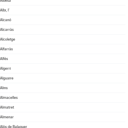
Albesa
Albi, l'
Alcanó
Alcarràs
Alcoletge
Alfarràs
Alfés
Algerri
Alguaire
Alins
Almacelles
Almatret
Almenar
Alòs de Balaguer