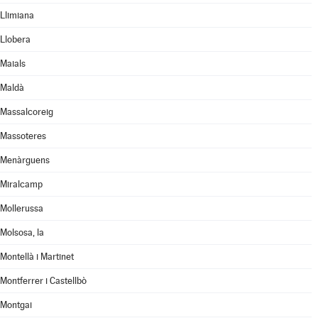
Llimiana
Llobera
Maials
Maldà
Massalcoreig
Massoteres
Menàrguens
Miralcamp
Mollerussa
Molsosa, la
Montellà i Martinet
Montferrer i Castellbò
Montgai