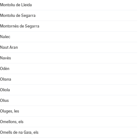
Montoliu de Lleida
Montoliu de Segarra
Montornès de Segarra
Nalec
Naut Aran
Navès
Odèn
Oliana
Oliola
Olius
Oluges, les
Omellons, els
Omells de na Gaia, els