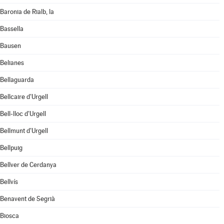
Baronia de Rialb, la
Bassella
Bausen
Belianes
Bellaguarda
Bellcaire d'Urgell
Bell-lloc d'Urgell
Bellmunt d'Urgell
Bellpuig
Bellver de Cerdanya
Bellvís
Benavent de Segrià
Biosca