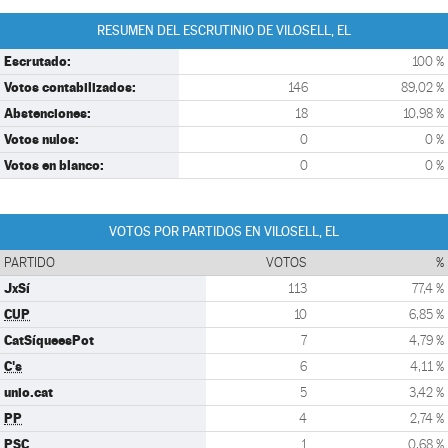
RESUMEN DEL ESCRUTINIO DE VILOSELL, EL
Escrutado:
100 %
Votos contabilizados:
146
89,02 %
Abstenciones:
18
10,98 %
Votos nulos:
0
0 %
Votos en blanco:
0
0 %
VOTOS POR PARTIDOS EN VILOSELL, EL
PARTIDO
VOTOS
%
JxSí
113
77,4 %
CUP
10
6,85 %
CatSíqueesPot
7
4,79 %
C's
6
4,11 %
unio.cat
5
3,42 %
PP
4
2,74 %
PSC
1
0,68 %