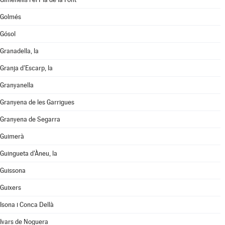
Golmés
Gósol
Granadella, la
Granja d'Escarp, la
Granyanella
Granyena de les Garrigues
Granyena de Segarra
Guimerà
Guingueta d'Àneu, la
Guissona
Guixers
Isona i Conca Dellà
Ivars de Noguera