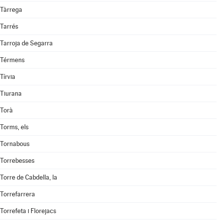
Tàrrega
Tarrés
Tarroja de Segarra
Térmens
Tírvia
Tiurana
Torà
Torms, els
Tornabous
Torrebesses
Torre de Cabdella, la
Torrefarrera
Torrefeta i Florejacs