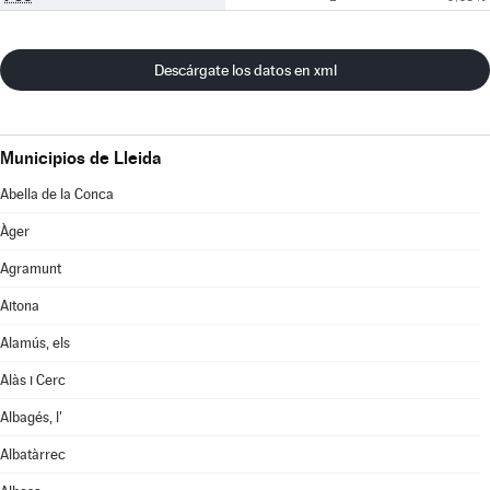
Descárgate los datos en xml
Municipios de Lleida
Abella de la Conca
Àger
Agramunt
Aitona
Alamús, els
Alàs i Cerc
Albagés, l'
Albatàrrec