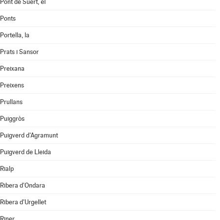
Pont de Suert, el
Ponts
Portella, la
Prats i Sansor
Preixana
Preixens
Prullans
Puiggròs
Puigverd d'Agramunt
Puigverd de Lleida
Rialp
Ribera d'Ondara
Ribera d'Urgellet
Riner