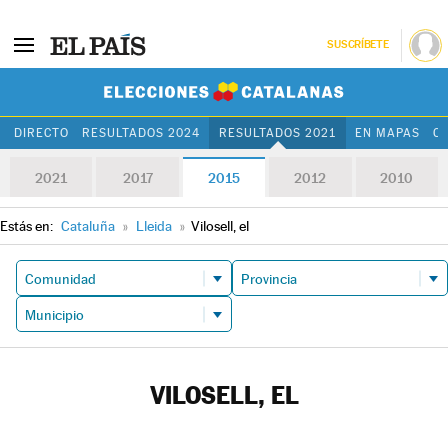
SUSCRÍBETE
Elecciones Cat
DIRECTO
RESULTADOS 2024
RESULTADOS 2021
EN MAPAS
C
2021
2017
2015
2012
2010
Estás en:
Cataluña
»
Lleida
»
Vilosell, el
VILOSELL, EL