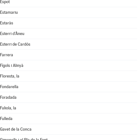
Espot
Estamariu
Estaràs
Esterri d'Àneu
Esterri de Cardós
Farrera
Fígols i Alinyà
Floresta, la
Fondarella
Foradada
Fuliola, la
Fulleda
Gavet de la Conca
Gimenells i el Pla de la Font