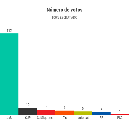
Número de votos
100
%
ESCRUTADO
113
10
7
6
5
4
1
JxSí
CUP
CatSíqueesPot
C's
unio.cat
PP
PSC