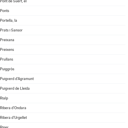
Pont de Suert, el
Ponts
Portella, la
Prats i Sansor
Preixana
Preixens
Prullans
Puiggròs
Puigverd d'Agramunt
Puigverd de Lleida
Rialp
Ribera d'Ondara
Ribera d'Urgellet
Riner