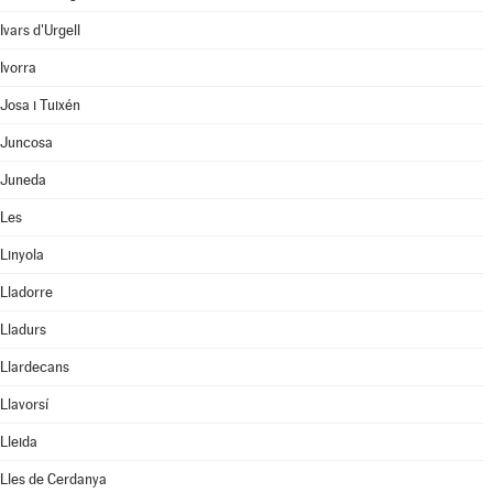
Ivars d'Urgell
Ivorra
Josa i Tuixén
Juncosa
Juneda
Les
Linyola
Lladorre
Lladurs
Llardecans
Llavorsí
Lleida
Lles de Cerdanya