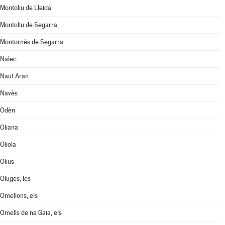
Montoliu de Lleida
Montoliu de Segarra
Montornès de Segarra
Nalec
Naut Aran
Navès
Odèn
Oliana
Oliola
Olius
Oluges, les
Omellons, els
Omells de na Gaia, els