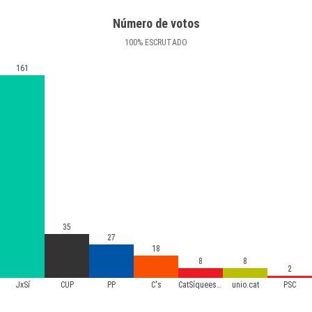
Número de votos
100
%
ESCRUTADO
161
35
27
18
8
8
2
JxSí
CUP
PP
C's
CatSíqueesPot
unio.cat
PSC