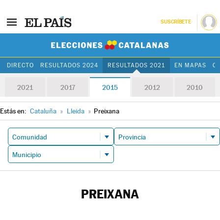
SUSCRÍBETE
Elecciones Cat
DIRECTO
RESULTADOS 2024
RESULTADOS 2021
EN MAPAS
C
2021
2017
2015
2012
2010
Estás en:
Cataluña
»
Lleida
»
Preixana
PREIXANA