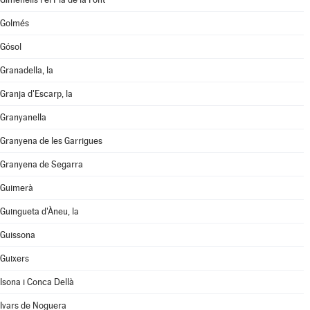
Golmés
Gósol
Granadella, la
Granja d'Escarp, la
Granyanella
Granyena de les Garrigues
Granyena de Segarra
Guimerà
Guingueta d'Àneu, la
Guissona
Guixers
Isona i Conca Dellà
Ivars de Noguera