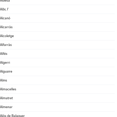
Albesa
Albi, l'
Alcanó
Alcarràs
Alcoletge
Alfarràs
Alfés
Algerri
Alguaire
Alins
Almacelles
Almatret
Almenar
Alòs de Balaguer