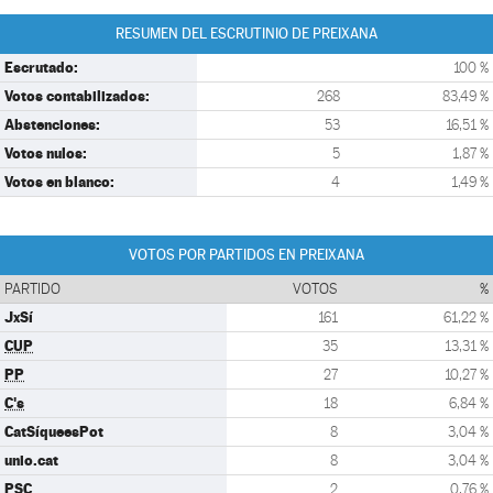
RESUMEN DEL ESCRUTINIO DE PREIXANA
Escrutado:
100 %
Votos contabilizados:
268
83,49 %
Abstenciones:
53
16,51 %
Votos nulos:
5
1,87 %
Votos en blanco:
4
1,49 %
VOTOS POR PARTIDOS EN PREIXANA
PARTIDO
VOTOS
%
JxSí
161
61,22 %
CUP
35
13,31 %
PP
27
10,27 %
C's
18
6,84 %
CatSíqueesPot
8
3,04 %
unio.cat
8
3,04 %
PSC
2
0,76 %