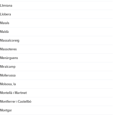
Llimiana
Llobera
Maials
Maldà
Massalcoreig
Massoteres
Menàrguens
Miralcamp
Mollerussa
Molsosa, la
Montellà i Martinet
Montferrer i Castellbò
Montgai