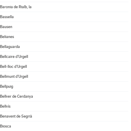
Baronia de Rialb, la
Bassella
Bausen
Belianes
Bellaguarda
Bellcaire d'Urgell
Bell-lloc d'Urgell
Bellmunt d'Urgell
Bellpuig
Bellver de Cerdanya
Bellvís
Benavent de Segrià
Biosca