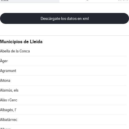
Descárgate los datos en xml
Municipios de Lleida
Abella de la Conca
Àger
Agramunt
Aitona
Alamús, els
Alàs i Cerc
Albagés, l'
Albatàrrec