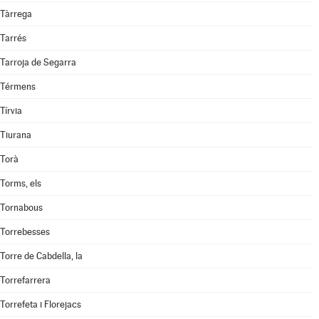
Tàrrega
Tarrés
Tarroja de Segarra
Térmens
Tírvia
Tiurana
Torà
Torms, els
Tornabous
Torrebesses
Torre de Cabdella, la
Torrefarrera
Torrefeta i Florejacs