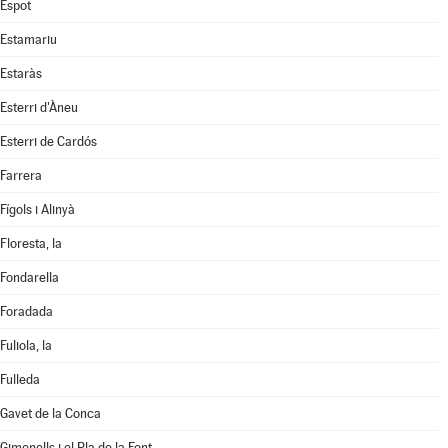
Espot
Estamariu
Estaràs
Esterri d'Àneu
Esterri de Cardós
Farrera
Fígols i Alinyà
Floresta, la
Fondarella
Foradada
Fuliola, la
Fulleda
Gavet de la Conca
Gimenells i el Pla de la Font