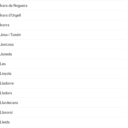
Ivars de Noguera
Ivars d'Urgell
Ivorra
Josa i Tuixén
Juncosa
Juneda
Les
Linyola
Lladorre
Lladurs
Llardecans
Llavorsí
Lleida