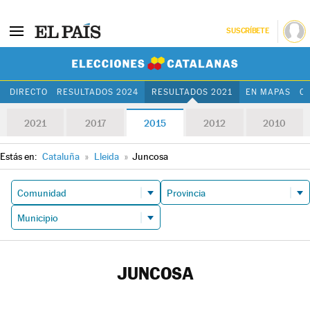
SUSCRÍBETE
Elecciones Cat
DIRECTO
RESULTADOS 2024
RESULTADOS 2021
EN MAPAS
C
2021
2017
2015
2012
2010
Estás en:
Cataluña
»
Lleida
»
Juncosa
JUNCOSA