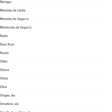
Montgai
Montoliu de Lleida
Montoliu de Segarra
Montornès de Segarra
Nalec
Naut Aran
Navès
Odèn
Oliana
Oliola
Olius
Oluges, les
Omellons, els