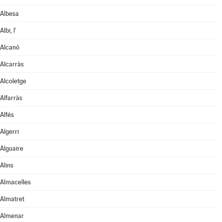
Albesa
Albi, l'
Alcanó
Alcarràs
Alcoletge
Alfarràs
Alfés
Algerri
Alguaire
Alins
Almacelles
Almatret
Almenar