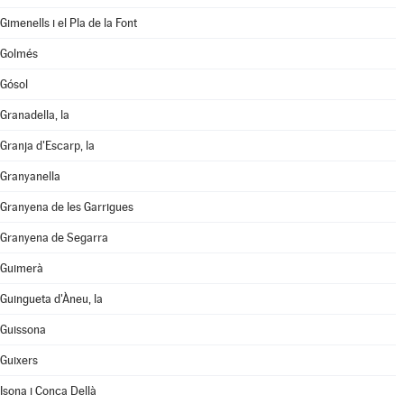
Gimenells i el Pla de la Font
Golmés
Gósol
Granadella, la
Granja d'Escarp, la
Granyanella
Granyena de les Garrigues
Granyena de Segarra
Guimerà
Guingueta d'Àneu, la
Guissona
Guixers
Isona i Conca Dellà