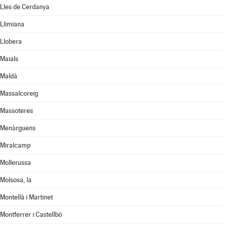
Lles de Cerdanya
Llimiana
Llobera
Maials
Maldà
Massalcoreig
Massoteres
Menàrguens
Miralcamp
Mollerussa
Molsosa, la
Montellà i Martinet
Montferrer i Castellbò