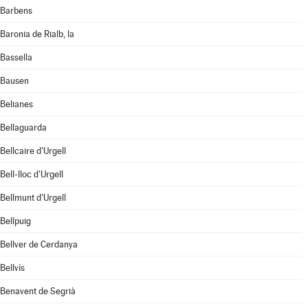
Barbens
Baronia de Rialb, la
Bassella
Bausen
Belianes
Bellaguarda
Bellcaire d'Urgell
Bell-lloc d'Urgell
Bellmunt d'Urgell
Bellpuig
Bellver de Cerdanya
Bellvís
Benavent de Segrià