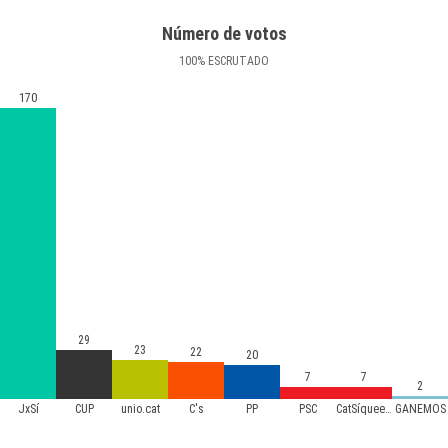
Número de votos
100
%
ESCRUTADO
170
29
23
22
20
7
7
2
JxSí
CUP
unio.cat
C's
PP
PSC
CatSíqueesPot
GANEMOS