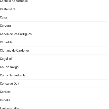
Castelló de Farfanya
Castellserà
Cava
Cervera
Cervià de les Garrigues
Ciutadilla
Clariana de Cardener
Cogul, el
Coll de Nargó
Coma i la Pedra, la
Conca de Dalt
Corbins
Cubells
Espluga Calba, l'