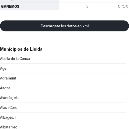
GANEMOS
2
0,71 %
Descárgate los datos en xml
Municipios de Lleida
Abella de la Conca
Àger
Agramunt
Aitona
Alamús, els
Alàs i Cerc
Albagés, l'
Albatàrrec