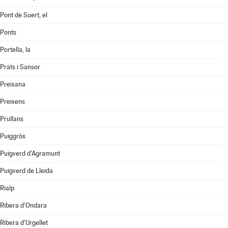
Pont de Suert, el
Ponts
Portella, la
Prats i Sansor
Preixana
Preixens
Prullans
Puiggròs
Puigverd d'Agramunt
Puigverd de Lleida
Rialp
Ribera d'Ondara
Ribera d'Urgellet