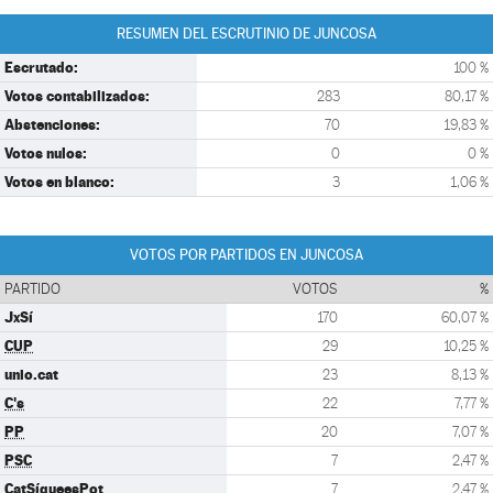
RESUMEN DEL ESCRUTINIO DE JUNCOSA
Escrutado:
100 %
Votos contabilizados:
283
80,17 %
Abstenciones:
70
19,83 %
Votos nulos:
0
0 %
Votos en blanco:
3
1,06 %
VOTOS POR PARTIDOS EN JUNCOSA
PARTIDO
VOTOS
%
JxSí
170
60,07 %
CUP
29
10,25 %
unio.cat
23
8,13 %
C's
22
7,77 %
PP
20
7,07 %
PSC
7
2,47 %
CatSíqueesPot
7
2,47 %