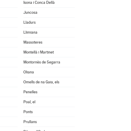
Isona i Conca Dellà
Juncosa
Lladurs
Llimiana
Massoteres
Montellà i Martinet
Montornès de Segarra
Oliana
Omells de na Gaia, els
Penelles
Poal, el
Ponts
Prullans