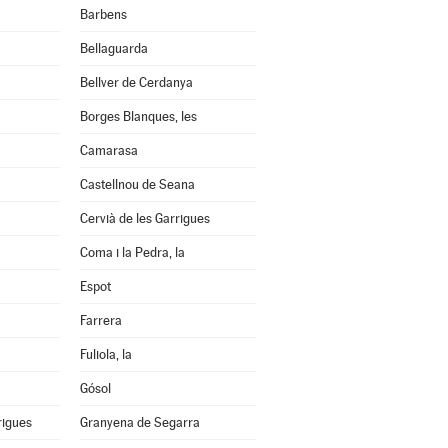
Barbens
Bellaguarda
Bellver de Cerdanya
Borges Blanques, les
Camarasa
Castellnou de Seana
Cervià de les Garrigues
Coma i la Pedra, la
Espot
Farrera
Fuliola, la
Gósol
rigues
Granyena de Segarra