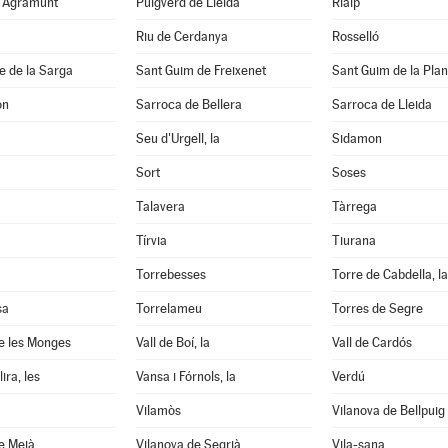
d'Agramunt
Puigverd de Lleida
Rialp
Riu de Cerdanya
Rosselló
e de la Sarga
Sant Guim de Freixenet
Sant Guim de la Pla
on
Sarroca de Bellera
Sarroca de Lleida
Seu d'Urgell, la
Sidamon
Sort
Soses
Talavera
Tàrrega
Tírvia
Tiurana
Torrebesses
Torre de Cabdella, la
sa
Torrelameu
Torres de Segre
e les Monges
Vall de Boí, la
Vall de Cardós
ira, les
Vansa i Fórnols, la
Verdú
Vilamòs
Vilanova de Bellpuig
e Meià
Vilanova de Segrià
Vila-sana