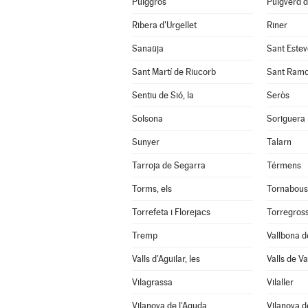
Puiggròs
Puigverd 
Ribera d'Urgellet
Riner
Sanaüja
Sant Estev
Sant Martí de Riucorb
Sant Ram
Sentiu de Sió, la
Seròs
Solsona
Soriguera
Sunyer
Talarn
Tarroja de Segarra
Térmens
Torms, els
Tornabous
Torrefeta i Florejacs
Torregros
Tremp
Vallbona d
Valls d'Aguilar, les
Valls de Val
Vilagrassa
Vilaller
Vilanova de l'Aguda
Vilanova d