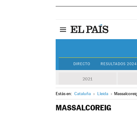
DIRECTO
RESULTADOS 2024
2021
Estás en:
Cataluña
»
Lleida
»
Massalcorei
MASSALCOREIG