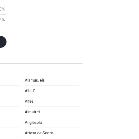
9 %
2 %
Alamús, els
Albi, l'
Alfés
Almatret
Anglesola
Artesa de Segre