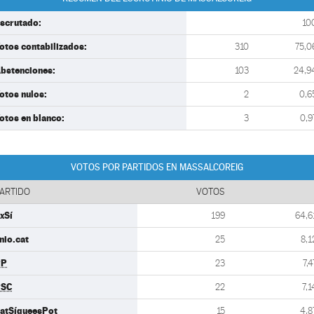
scrutado:
10
otos contabilizados:
310
75,0
bstenciones:
103
24,9
otos nulos:
2
0,6
otos en blanco:
3
0,9
VOTOS POR PARTIDOS EN MASSALCOREIG
ARTIDO
VOTOS
xSí
199
64,6
nio.cat
25
8,1
PP
23
7,4
PSC
22
7,1
atSíqueesPot
15
4,8