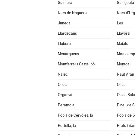
Guimerà
Guingueta 
Ivars de Noguera
Ivars d'Urg
Juneda
Les
Llardecans
Llavorsí
Llobera
Maials
Menàrguens
Miralcamp
Montferrer i Castellbò
Montgai
Nalec
Naut Aran
Oliola
Olius
Organyà
Os de Bal
Peramola
Pinell de 
Pobla de Cérvoles, la
Pobla de S
Portella, la
Prats i Sa