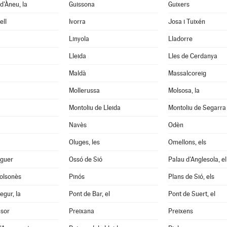
d'Àneu, la
Guissona
Guixers
ell
Ivorra
Josa i Tuixén
Linyola
Lladorre
Lleida
Lles de Cerdanya
Maldà
Massalcoreig
Mollerussa
Molsosa, la
Montoliu de Lleida
Montoliu de Segarra
Navès
Odèn
Oluges, les
Omellons, els
aguer
Ossó de Sió
Palau d'Anglesola, el
Solsonès
Pinós
Plans de Sió, els
egur, la
Pont de Bar, el
Pont de Suert, el
nsor
Preixana
Preixens