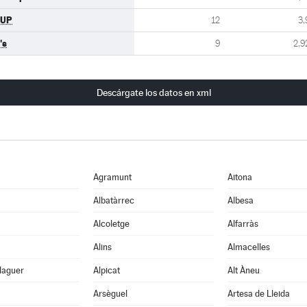
CUP
12
3,
's
9
2,9
Descárgate los datos en xml
Agramunt
Aitona
Albatàrrec
Albesa
Alcoletge
Alfarràs
Alins
Almacelles
laguer
Alpicat
Alt Àneu
Arsèguel
Artesa de Lleida