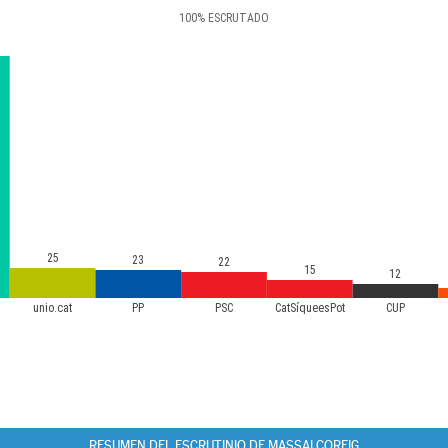
100
%
ESCRUTADO
25
23
22
15
12
unio.cat
PP
PSC
CatSíqueesPot
CUP
RESUMEN DEL ESCRUTINIO DE MASSALCOREIG