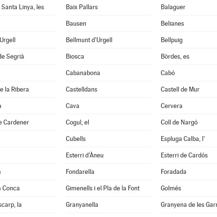
 Santa Linya, les
Baix Pallars
Balaguer
Bausen
Belianes
'Urgell
Bellmunt d'Urgell
Bellpuig
de Segrià
Biosca
Bòrdes, es
Cabanabona
Cabó
e la Ribera
Castelldans
Castell de Mur
à
Cava
Cervera
e Cardener
Cogul, el
Coll de Nargó
Cubells
Espluga Calba, l'
Esterri d'Àneu
Esterri de Cardós
a
Fondarella
Foradada
a Conca
Gimenells i el Pla de la Font
Golmés
scarp, la
Granyanella
Granyena de les Gar