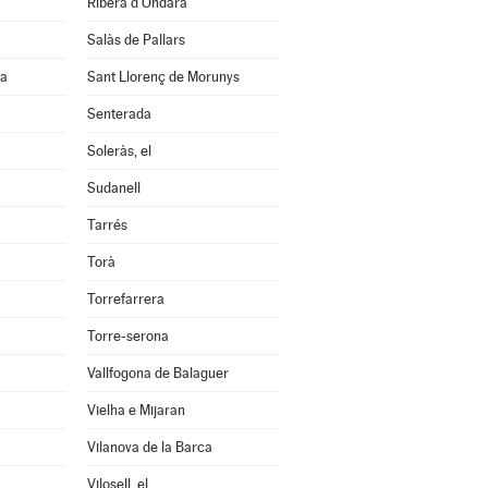
Ribera d'Ondara
Salàs de Pallars
na
Sant Llorenç de Morunys
Senterada
Soleràs, el
Sudanell
Tarrés
Torà
Torrefarrera
Torre-serona
Vallfogona de Balaguer
Vielha e Mijaran
Vilanova de la Barca
Vilosell, el