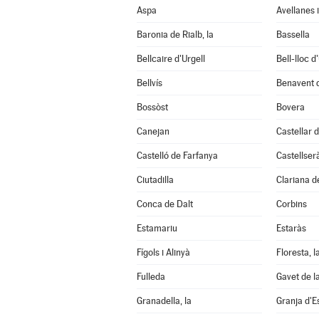
Aspa
Avellanes i
Baronia de Rialb, la
Bassella
Bellcaire d'Urgell
Bell-lloc d
Bellvís
Benavent 
Bossòst
Bovera
Canejan
Castellar d
Castelló de Farfanya
Castellser
Ciutadilla
Clariana d
Conca de Dalt
Corbins
Estamariu
Estaràs
Fígols i Alinyà
Floresta, l
Fulleda
Gavet de l
Granadella, la
Granja d'E