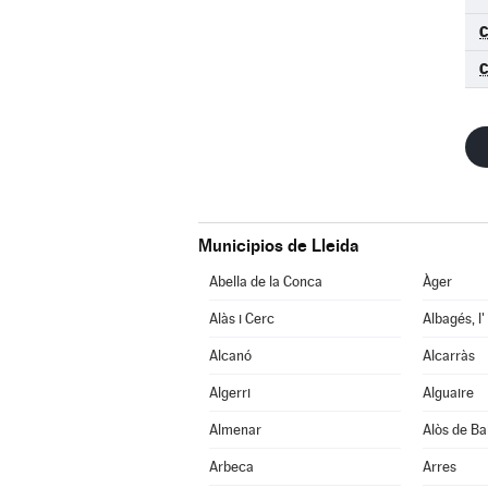
C
Municipios de Lleida
Abella de la Conca
Àger
Alàs i Cerc
Albagés, l'
Alcanó
Alcarràs
Algerri
Alguaire
Almenar
Alòs de Ba
Arbeca
Arres