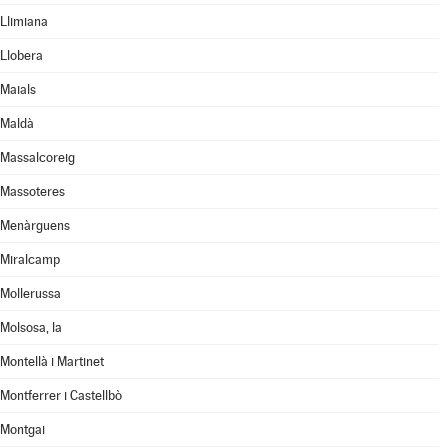
Llimiana
Llobera
Maials
Maldà
Massalcoreig
Massoteres
Menàrguens
Miralcamp
Mollerussa
Molsosa, la
Montellà i Martinet
Montferrer i Castellbò
Montgai