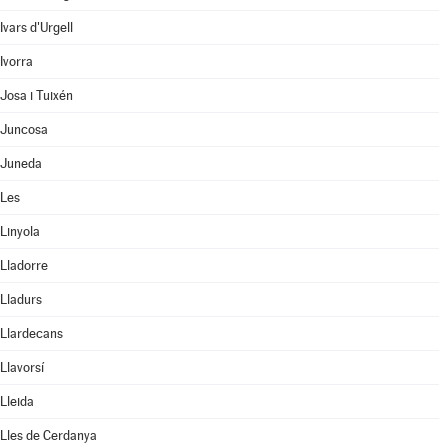
Ivars d'Urgell
Ivorra
Josa i Tuixén
Juncosa
Juneda
Les
Linyola
Lladorre
Lladurs
Llardecans
Llavorsí
Lleida
Lles de Cerdanya