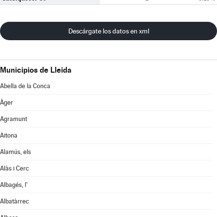
Descárgate los datos en xml
Municipios de Lleida
Abella de la Conca
Àger
Agramunt
Aitona
Alamús, els
Alàs i Cerc
Albagés, l'
Albatàrrec