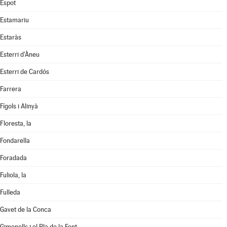
Espot
Estamariu
Estaràs
Esterri d'Àneu
Esterri de Cardós
Farrera
Fígols i Alinyà
Floresta, la
Fondarella
Foradada
Fuliola, la
Fulleda
Gavet de la Conca
Gimenells i el Pla de la Font