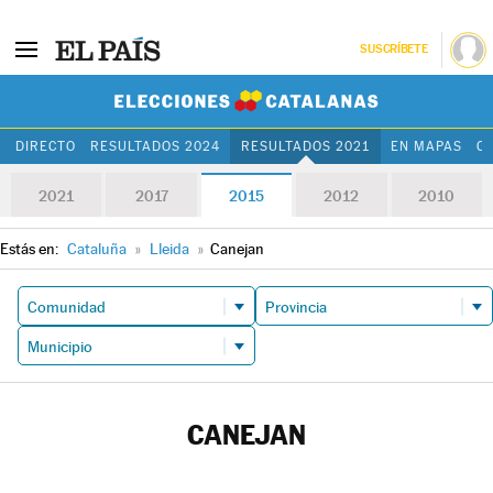
SUSCRÍBETE
Elecciones Cat
DIRECTO
RESULTADOS 2024
RESULTADOS 2021
EN MAPAS
C
2021
2017
2015
2012
2010
Estás en:
Cataluña
»
Lleida
»
Canejan
CANEJAN