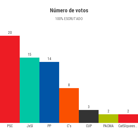
Número de votos
100
%
ESCRUTADO
20
15
14
8
3
2
2
PSC
JxSí
PP
C's
CUP
PACMA
CatSíqueesPot