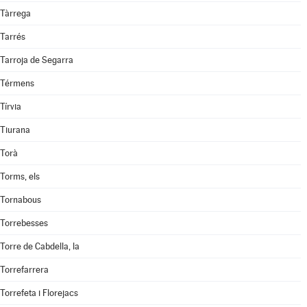
Tàrrega
Tarrés
Tarroja de Segarra
Térmens
Tírvia
Tiurana
Torà
Torms, els
Tornabous
Torrebesses
Torre de Cabdella, la
Torrefarrera
Torrefeta i Florejacs