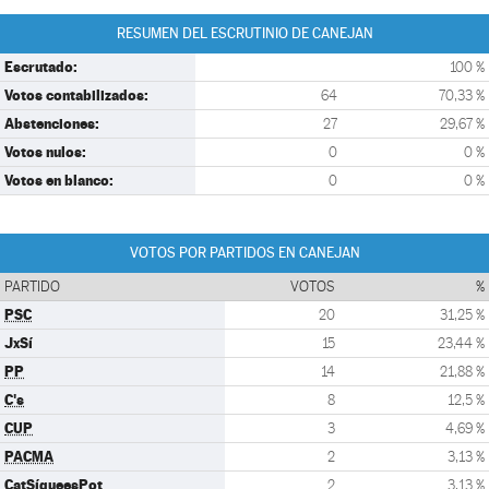
RESUMEN DEL ESCRUTINIO DE CANEJAN
Escrutado:
100 %
Votos contabilizados:
64
70,33 %
Abstenciones:
27
29,67 %
Votos nulos:
0
0 %
Votos en blanco:
0
0 %
VOTOS POR PARTIDOS EN CANEJAN
PARTIDO
VOTOS
%
PSC
20
31,25 %
JxSí
15
23,44 %
PP
14
21,88 %
C's
8
12,5 %
CUP
3
4,69 %
PACMA
2
3,13 %
CatSíqueesPot
2
3,13 %