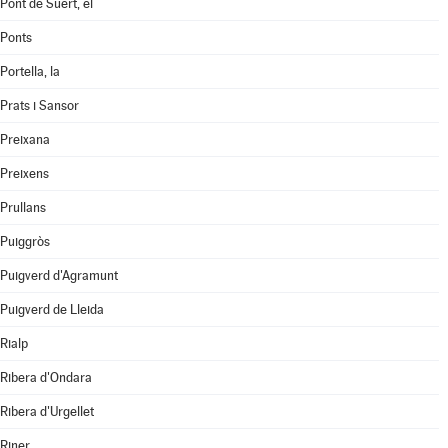
Pont de Suert, el
Ponts
Portella, la
Prats i Sansor
Preixana
Preixens
Prullans
Puiggròs
Puigverd d'Agramunt
Puigverd de Lleida
Rialp
Ribera d'Ondara
Ribera d'Urgellet
Riner