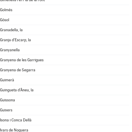
Golmés
Gósol
Granadella, la
Granja d'Escarp, la
Granyanella
Granyena de les Garrigues
Granyena de Segarra
Guimerà
Guingueta d'Àneu, la
Guissona
Guixers
Isona i Conca Dellà
Ivars de Noguera