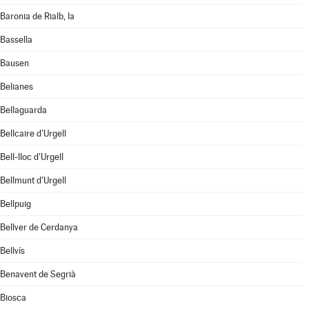
Baronia de Rialb, la
Bassella
Bausen
Belianes
Bellaguarda
Bellcaire d'Urgell
Bell-lloc d'Urgell
Bellmunt d'Urgell
Bellpuig
Bellver de Cerdanya
Bellvís
Benavent de Segrià
Biosca