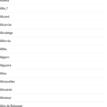
Albesa
Albi, l'
Alcanó
Alcarràs
Alcoletge
Alfarràs
Alfés
Algerri
Alguaire
Alins
Almacelles
Almatret
Almenar
Alòs de Balaguer