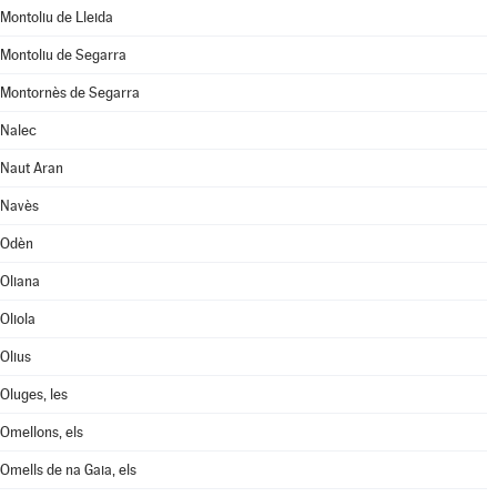
Montoliu de Lleida
Montoliu de Segarra
Montornès de Segarra
Nalec
Naut Aran
Navès
Odèn
Oliana
Oliola
Olius
Oluges, les
Omellons, els
Omells de na Gaia, els