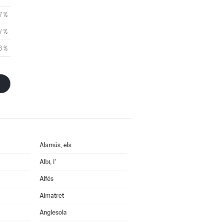
7 %
7 %
3 %
Alamús, els
Albi, l'
Alfés
Almatret
Anglesola