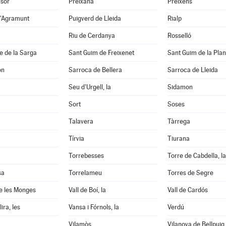
nsor
Preixana
Preixens
d'Agramunt
Puigverd de Lleida
Rialp
Riu de Cerdanya
Rosselló
e de la Sarga
Sant Guim de Freixenet
Sant Guim de la Pla
on
Sarroca de Bellera
Sarroca de Lleida
Seu d'Urgell, la
Sidamon
Sort
Soses
Talavera
Tàrrega
Tírvia
Tiurana
Torrebesses
Torre de Cabdella, la
sa
Torrelameu
Torres de Segre
e les Monges
Vall de Boí, la
Vall de Cardós
ira, les
Vansa i Fórnols, la
Verdú
Vilamòs
Vilanova de Bellpuig