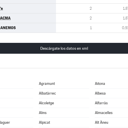
's
2
1,8
PACMA
2
1,8
GANEMOS
1
0,9
Descárgate los datos en xml
Agramunt
Aitona
Albatàrrec
Albesa
Alcoletge
Alfarràs
Alins
Almacelles
laguer
Alpicat
Alt Àneu