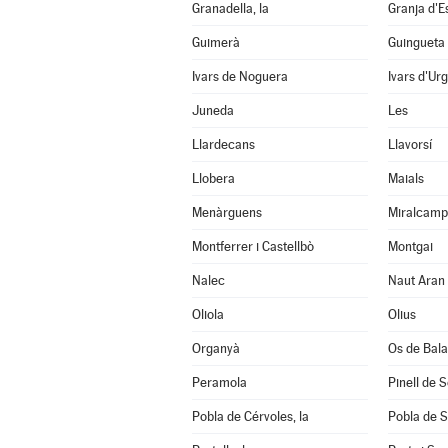
Granadella, la
Granja d'E
Guimerà
Guingueta 
Ivars de Noguera
Ivars d'Urg
Juneda
Les
Llardecans
Llavorsí
Llobera
Maials
Menàrguens
Miralcamp
Montferrer i Castellbò
Montgai
Nalec
Naut Aran
Oliola
Olius
Organyà
Os de Bal
Peramola
Pinell de 
Pobla de Cérvoles, la
Pobla de S