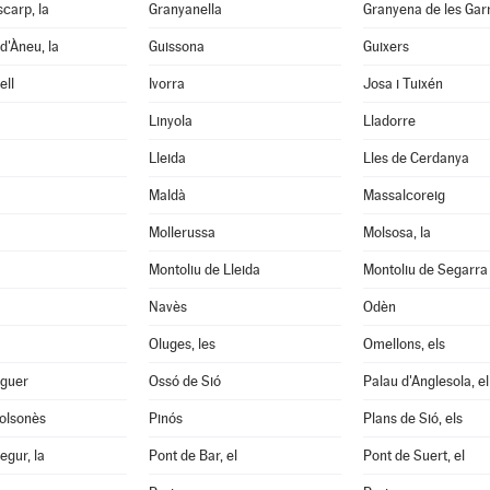
scarp, la
Granyanella
Granyena de les Gar
d'Àneu, la
Guissona
Guixers
ell
Ivorra
Josa i Tuixén
Linyola
Lladorre
Lleida
Lles de Cerdanya
Maldà
Massalcoreig
Mollerussa
Molsosa, la
Montoliu de Lleida
Montoliu de Segarra
Navès
Odèn
Oluges, les
Omellons, els
aguer
Ossó de Sió
Palau d'Anglesola, el
Solsonès
Pinós
Plans de Sió, els
egur, la
Pont de Bar, el
Pont de Suert, el