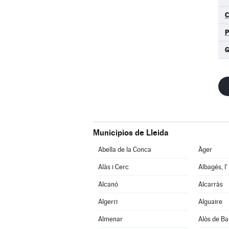
C
Municipios de Lleida
Abella de la Conca
Àger
Alàs i Cerc
Albagés, l'
Alcanó
Alcarràs
Algerri
Alguaire
Almenar
Alòs de Ba