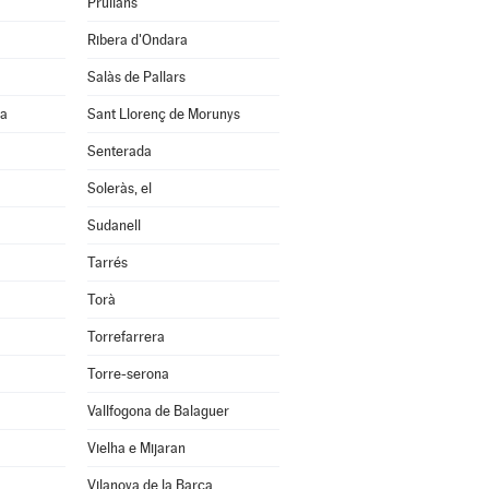
Prullans
Ribera d'Ondara
Salàs de Pallars
na
Sant Llorenç de Morunys
Senterada
Soleràs, el
Sudanell
Tarrés
Torà
Torrefarrera
Torre-serona
Vallfogona de Balaguer
Vielha e Mijaran
Vilanova de la Barca