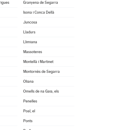
rigues
Granyena de Segarra
Isona i Conca Dellà
Juncosa
Lladurs
Llimiana
Massoteres
Montellà i Martinet
Montornès de Segarra
Oliana
Omells de na Gaia, els
Penelles
Poal, el
Ponts