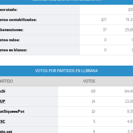
scrutado:
10
otos contabilizados:
107
74,3
bstenciones:
37
25,6
otos nulos:
0
otos en blanco:
0
VOTOS POR PARTIDOS EN LLIMIANA
ARTIDO
VOTOS
xSí
69
64,4
CUP
14
13,0
atSíqueesPot
10
9,3
PSC
5
4,6
nio.cat
4
3,7