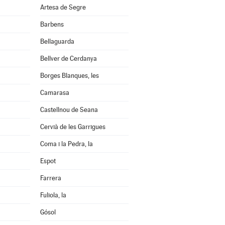
Artesa de Segre
Barbens
Bellaguarda
Bellver de Cerdanya
Borges Blanques, les
Camarasa
Castellnou de Seana
Cervià de les Garrigues
Coma i la Pedra, la
Espot
Farrera
Fuliola, la
Gósol