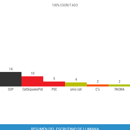
100
%
ESCRUTADO
14
10
5
4
2
2
CUP
CatSíqueesPot
PSC
unio.cat
C's
PACMA
RESUMEN DEL ESCRUTINIO DE LLIMIANA