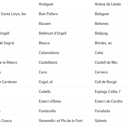
Arsèguel
Artesa de Lleida
 Santa Linya, les
Baix Pallars
Balaguer
Bausen
Belianes
'Urgell
Bellmunt d'Urgell
Bellpuig
de Segrià
Biosca
Bòrdes, es
Cabanabona
Cabó
e la Ribera
Castelldans
Castell de Mur
à
Cava
Cervera
e Cardener
Cogul, el
Coll de Nargó
Cubells
Espluga Calba, l'
Esterri d'Àneu
Esterri de Cardós
a
Fondarella
Foradada
a Conca
Gimenells i el Pla de la Font
Golmés