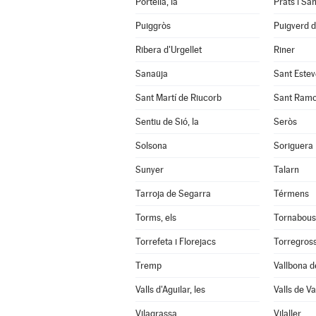
Portella, la
Prats i Sa
Puiggròs
Puigverd 
Ribera d'Urgellet
Riner
Sanaüja
Sant Estev
Sant Martí de Riucorb
Sant Ram
Sentiu de Sió, la
Seròs
Solsona
Soriguera
Sunyer
Talarn
Tarroja de Segarra
Térmens
Torms, els
Tornabous
Torrefeta i Florejacs
Torregros
Tremp
Vallbona d
Valls d'Aguilar, les
Valls de Val
Vilagrassa
Vilaller