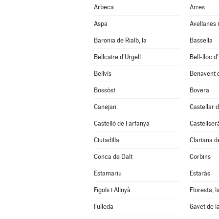
Arbeca
Arres
Aspa
Avellanes i
Baronia de Rialb, la
Bassella
Bellcaire d'Urgell
Bell-lloc d
Bellvís
Benavent 
Bossòst
Bovera
Canejan
Castellar d
Castelló de Farfanya
Castellser
Ciutadilla
Clariana d
Conca de Dalt
Corbins
Estamariu
Estaràs
Fígols i Alinyà
Floresta, l
Fulleda
Gavet de l