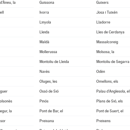
d'Àneu, la
Guissona
Guixers
ell
Ivorra
Josa i Tuixén
Linyola
Lladorre
Lleida
Lles de Cerdanya
Maldà
Massalcoreig
Mollerussa
Molsosa, la
Montoliu de Lleida
Montoliu de Segarra
Navès
Odèn
Oluges, les
Omellons, els
aguer
Ossó de Sió
Palau d'Anglesola, el
Solsonès
Pinós
Plans de Sió, els
egur, la
Pont de Bar, el
Pont de Suert, el
nsor
Preixana
Preixens