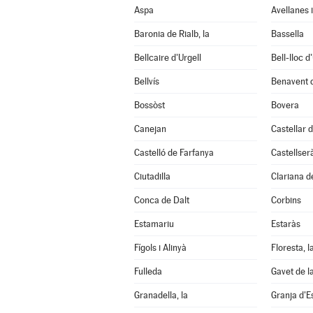
Aspa
Avellanes i
Baronia de Rialb, la
Bassella
Bellcaire d'Urgell
Bell-lloc d
Bellvís
Benavent 
Bossòst
Bovera
Canejan
Castellar d
Castelló de Farfanya
Castellser
Ciutadilla
Clariana d
Conca de Dalt
Corbins
Estamariu
Estaràs
Fígols i Alinyà
Floresta, l
Fulleda
Gavet de l
Granadella, la
Granja d'E