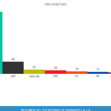
100
%
ESCRUTADO
66
23
20
14
11
CUP
unio.cat
PSC
C's
PP
RESUMEN DEL ESCRUTINIO DE GRANADELLA, LA