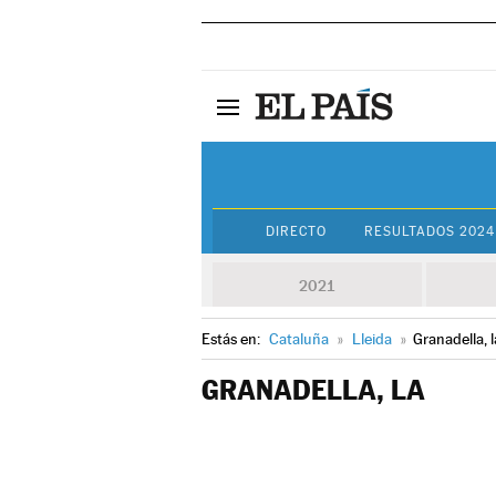
DIRECTO
RESULTADOS 2024
2021
Estás en:
Cataluña
»
Lleida
»
Granadella, l
GRANADELLA, LA