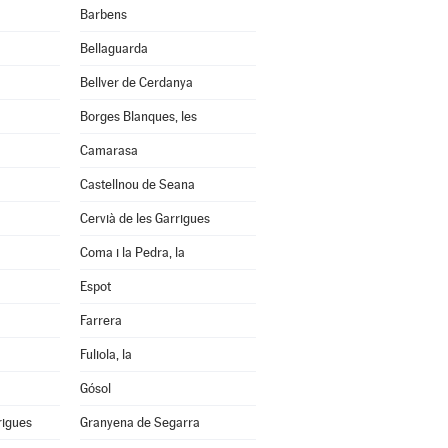
Barbens
Bellaguarda
Bellver de Cerdanya
Borges Blanques, les
Camarasa
Castellnou de Seana
Cervià de les Garrigues
Coma i la Pedra, la
Espot
Farrera
Fuliola, la
Gósol
rigues
Granyena de Segarra