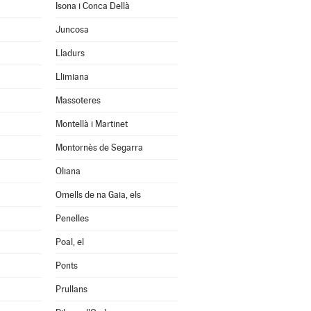
Isona i Conca Dellà
Juncosa
Lladurs
Llimiana
Massoteres
Montellà i Martinet
Montornès de Segarra
Oliana
Omells de na Gaia, els
Penelles
Poal, el
Ponts
Prullans