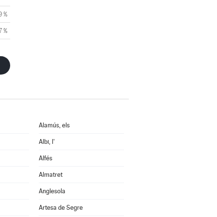
9 %
7 %
Alamús, els
Albi, l'
Alfés
Almatret
Anglesola
Artesa de Segre