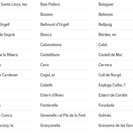
 Santa Linya, les
Baix Pallars
Balaguer
Bausen
Belianes
'Urgell
Bellmunt d'Urgell
Bellpuig
de Segrià
Biosca
Bòrdes, es
Cabanabona
Cabó
e la Ribera
Castelldans
Castell de Mur
à
Cava
Cervera
e Cardener
Cogul, el
Coll de Nargó
Cubells
Espluga Calba, l'
Esterri d'Àneu
Esterri de Cardós
a
Fondarella
Foradada
a Conca
Gimenells i el Pla de la Font
Golmés
scarp, la
Granyanella
Granyena de les Gar