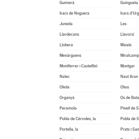
Guimerà
Guingueta 
Ivars de Noguera
Ivars d'Urg
Juneda
Les
Llardecans
Llavorsí
Llobera
Maials
Menàrguens
Miralcamp
Montferrer i Castellbò
Montgai
Nalec
Naut Aran
Oliola
Olius
Organyà
Os de Bal
Peramola
Pinell de 
Pobla de Cérvoles, la
Pobla de S
Portella, la
Prats i Sa