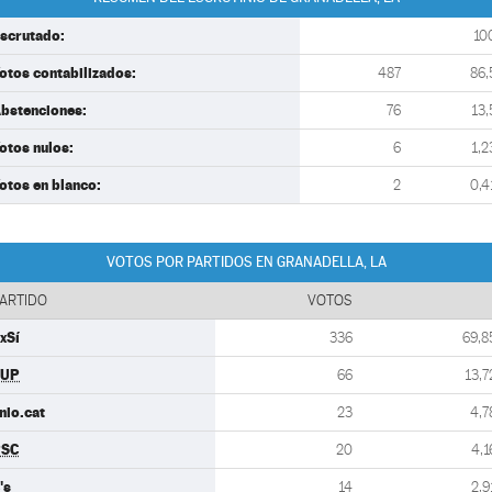
scrutado:
10
otos contabilizados:
487
86,
bstenciones:
76
13,
otos nulos:
6
1,2
otos en blanco:
2
0,4
VOTOS POR PARTIDOS EN GRANADELLA, LA
ARTIDO
VOTOS
xSí
336
69,8
CUP
66
13,7
nio.cat
23
4,7
PSC
20
4,1
's
14
2,9