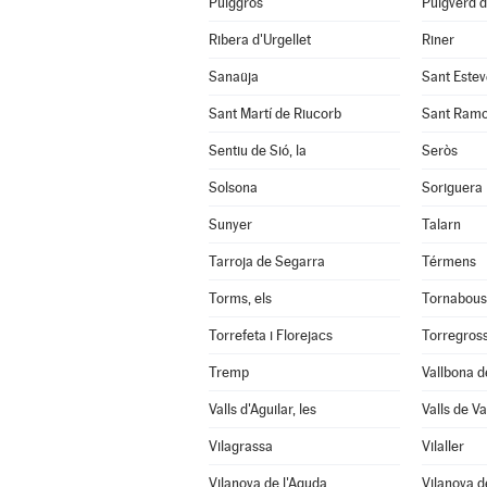
Puiggròs
Puigverd 
Ribera d'Urgellet
Riner
Sanaüja
Sant Estev
Sant Martí de Riucorb
Sant Ram
Sentiu de Sió, la
Seròs
Solsona
Soriguera
Sunyer
Talarn
Tarroja de Segarra
Térmens
Torms, els
Tornabous
Torrefeta i Florejacs
Torregros
Tremp
Vallbona d
Valls d'Aguilar, les
Valls de Val
Vilagrassa
Vilaller
Vilanova de l'Aguda
Vilanova d