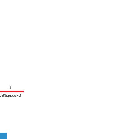
9
CatSíqueesPot