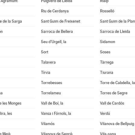
d'Agramunt
Puigverd de Lleida
Rialp
Riu de Cerdanya
Rosselló
e de la Sarga
Sant Guim de Freixenet
Sant Guim de la Pla
on
Sarroca de Bellera
Sarroca de Lleida
Seu d'Urgell, la
Sidamon
Sort
Soses
Talavera
Tàrrega
Tírvia
Tiurana
Torrebesses
Torre de Cabdella, la
sa
Torrelameu
Torres de Segre
e les Monges
Vall de Boí, la
Vall de Cardós
ira, les
Vansa i Fórnols, la
Verdú
Vilamòs
Vilanova de Bellpuig
e Meià
Vilanova de Segrià
Vila-sana