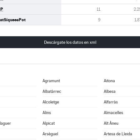
PP
11
2,2
atSíqueesPot
9
1,8
Descárgate los datos en xml
Agramunt
Aitona
Albatàrrec
Albesa
Alcoletge
Alfarràs
Alins
Almacelles
laguer
Alpicat
Alt Àneu
Arsèguel
Artesa de Lleida