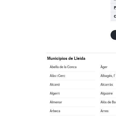
C
Municipios de Lleida
Abella de la Conca
Àger
Alàs i Cerc
Albagés, l'
Alcanó
Alcarràs
Algerri
Alguaire
Almenar
Alòs de Ba
Arbeca
Arres