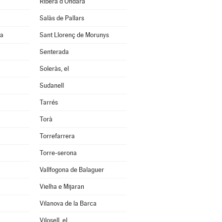
Ribera d'Ondara
Salàs de Pallars
na
Sant Llorenç de Morunys
Senterada
Soleràs, el
Sudanell
Tarrés
Torà
Torrefarrera
Torre-serona
Vallfogona de Balaguer
Vielha e Mijaran
Vilanova de la Barca
Vilosell, el