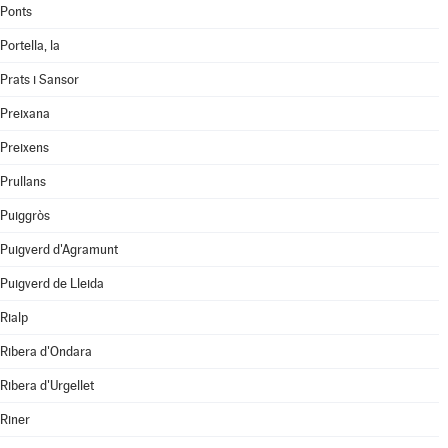
Ponts
Portella, la
Prats i Sansor
Preixana
Preixens
Prullans
Puiggròs
Puigverd d'Agramunt
Puigverd de Lleida
Rialp
Ribera d'Ondara
Ribera d'Urgellet
Riner