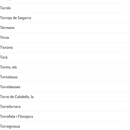
Tarrés
Tarroja de Segarra
Térmens
Tírvia
Tiurana
Torà
Torms, els
Tornabous
Torrebesses
Torre de Cabdella, la
Torrefarrera
Torrefeta i Florejacs
Torregrossa