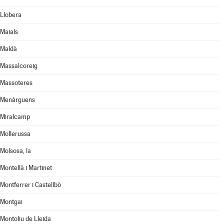
Llobera
Maials
Maldà
Massalcoreig
Massoteres
Menàrguens
Miralcamp
Mollerussa
Molsosa, la
Montellà i Martinet
Montferrer i Castellbò
Montgai
Montoliu de Lleida