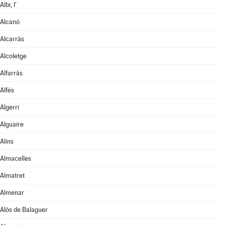
Albi, l'
Alcanó
Alcarràs
Alcoletge
Alfarràs
Alfés
Algerri
Alguaire
Alins
Almacelles
Almatret
Almenar
Alòs de Balaguer