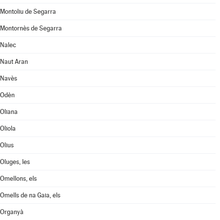
Montoliu de Segarra
Montornès de Segarra
Nalec
Naut Aran
Navès
Odèn
Oliana
Oliola
Olius
Oluges, les
Omellons, els
Omells de na Gaia, els
Organyà