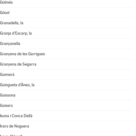
Golmés
Gósol
Granadella, la
Granja d'Escarp, la
Granyanella
Granyena de les Garrigues
Granyena de Segarra
Guimerà
Guingueta d'Àneu, la
Guissona
Guixers
Isona i Conca Dellà
Ivars de Noguera