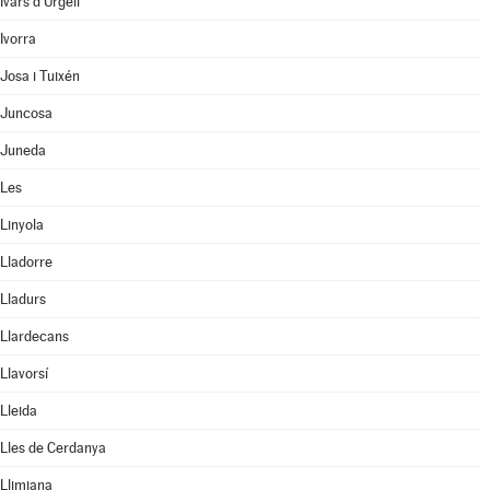
Ivars d'Urgell
Ivorra
Josa i Tuixén
Juncosa
Juneda
Les
Linyola
Lladorre
Lladurs
Llardecans
Llavorsí
Lleida
Lles de Cerdanya
Llimiana