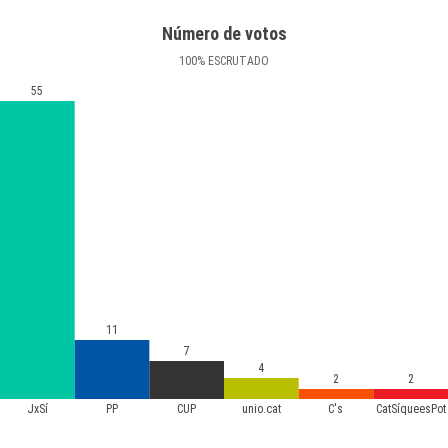
Número de votos
100
%
ESCRUTADO
55
11
7
4
2
2
JxSí
PP
CUP
unio.cat
C's
CatSíqueesPot