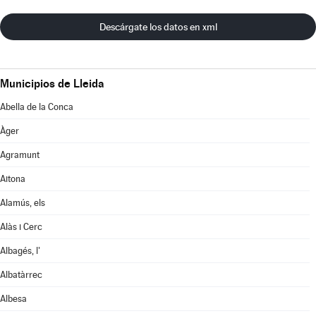
Descárgate los datos en xml
Municipios de Lleida
Abella de la Conca
Àger
Agramunt
Aitona
Alamús, els
Alàs i Cerc
Albagés, l'
Albatàrrec
Albesa