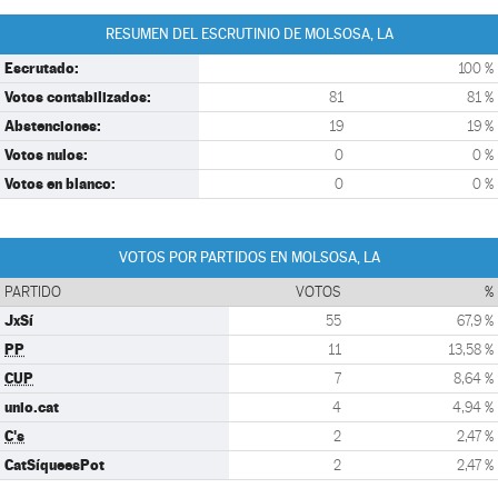
RESUMEN DEL ESCRUTINIO DE MOLSOSA, LA
Escrutado:
100 %
Votos contabilizados:
81
81 %
Abstenciones:
19
19 %
Votos nulos:
0
0 %
Votos en blanco:
0
0 %
VOTOS POR PARTIDOS EN MOLSOSA, LA
PARTIDO
VOTOS
%
JxSí
55
67,9 %
PP
11
13,58 %
CUP
7
8,64 %
unio.cat
4
4,94 %
C's
2
2,47 %
CatSíqueesPot
2
2,47 %