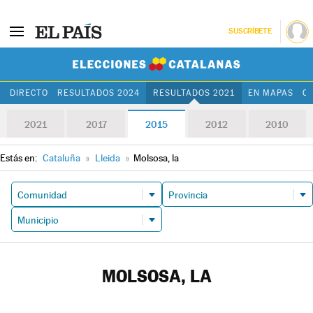
SUSCRÍBETE
Elecciones Cat
DIRECTO
RESULTADOS 2024
RESULTADOS 2021
EN MAPAS
C
2021
2017
2015
2012
2010
Estás en:
Cataluña
»
Lleida
»
Molsosa, la
MOLSOSA, LA