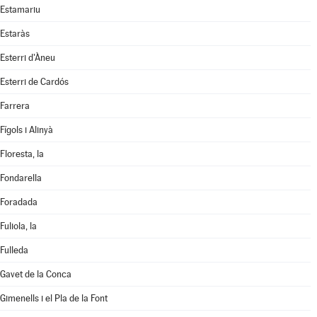
Estamariu
Estaràs
Esterri d'Àneu
Esterri de Cardós
Farrera
Fígols i Alinyà
Floresta, la
Fondarella
Foradada
Fuliola, la
Fulleda
Gavet de la Conca
Gimenells i el Pla de la Font