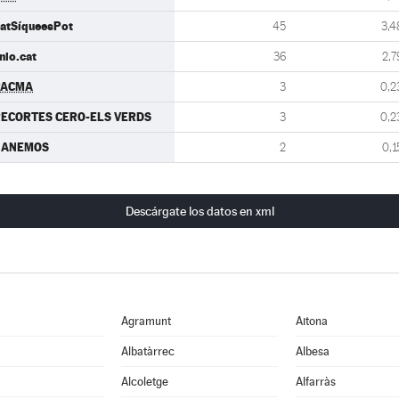
atSíqueesPot
45
3,4
nio.cat
36
2,7
PACMA
3
0,2
ECORTES CERO-ELS VERDS
3
0,2
GANEMOS
2
0,1
Descárgate los datos en xml
Agramunt
Aitona
Albatàrrec
Albesa
Alcoletge
Alfarràs