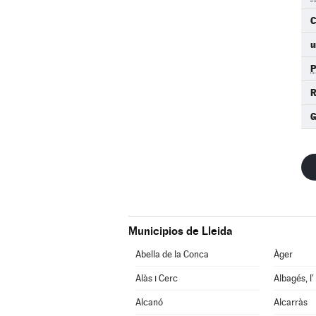
C
u
R
Municipios de Lleida
Abella de la Conca
Àger
Alàs i Cerc
Albagés, l'
Alcanó
Alcarràs