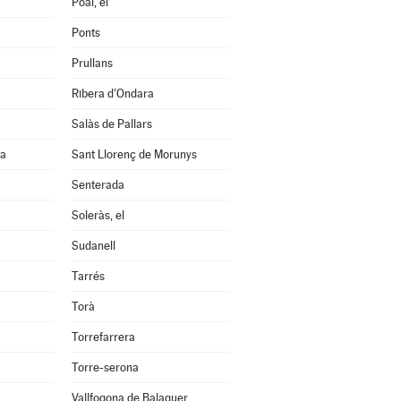
Poal, el
Ponts
Prullans
Ribera d'Ondara
Salàs de Pallars
na
Sant Llorenç de Morunys
Senterada
Soleràs, el
Sudanell
Tarrés
Torà
Torrefarrera
Torre-serona
Vallfogona de Balaguer