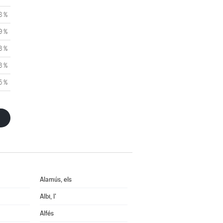
8 %
9 %
3 %
3 %
5 %
Alamús, els
Albi, l'
Alfés