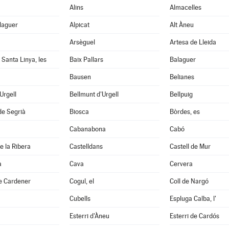
Alins
Almacelles
laguer
Alpicat
Alt Àneu
Arsèguel
Artesa de Lleida
 Santa Linya, les
Baix Pallars
Balaguer
Bausen
Belianes
'Urgell
Bellmunt d'Urgell
Bellpuig
de Segrià
Biosca
Bòrdes, es
Cabanabona
Cabó
e la Ribera
Castelldans
Castell de Mur
à
Cava
Cervera
e Cardener
Cogul, el
Coll de Nargó
Cubells
Espluga Calba, l'
Esterri d'Àneu
Esterri de Cardós