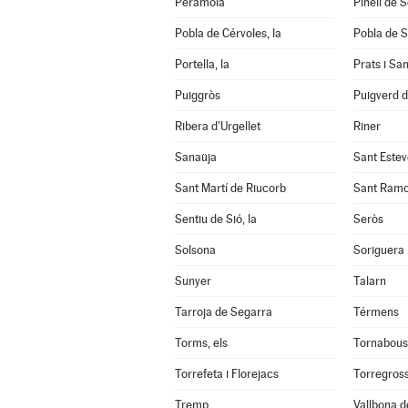
Peramola
Pinell de 
Pobla de Cérvoles, la
Pobla de S
Portella, la
Prats i Sa
Puiggròs
Puigverd 
Ribera d'Urgellet
Riner
Sanaüja
Sant Estev
Sant Martí de Riucorb
Sant Ram
Sentiu de Sió, la
Seròs
Solsona
Soriguera
Sunyer
Talarn
Tarroja de Segarra
Térmens
Torms, els
Tornabous
Torrefeta i Florejacs
Torregros
Tremp
Vallbona d