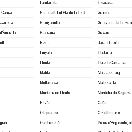
a
Fondarella
Foradada
a Conca
Gimenells i el Pla de la Font
Golmés
scarp, la
Granyanella
Granyena de les Gar
d'Àneu, la
Guissona
Guixers
ell
Ivorra
Josa i Tuixén
Linyola
Lladorre
Lleida
Lles de Cerdanya
Maldà
Massalcoreig
Mollerussa
Molsosa, la
Montoliu de Lleida
Montoliu de Segarra
Navès
Odèn
Oluges, les
Omellons, els
aguer
Ossó de Sió
Palau d'Anglesola, el