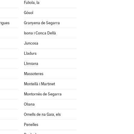
Fuliola, la
Gósol
rigues
Granyena de Segarra
Isona i Conca Dellà
Juncosa
Lladurs
Llimiana
Massoteres
Montellà i Martinet
Montornès de Segarra
Oliana
Omells de na Gaia, els
Penelles