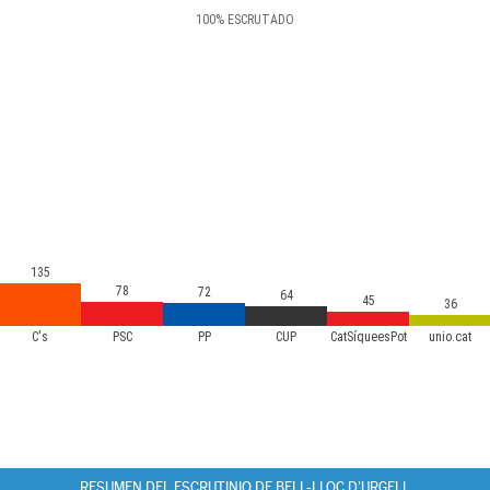
100
%
ESCRUTADO
135
78
72
64
45
36
C's
PSC
PP
CUP
CatSíqueesPot
unio.cat
RESUMEN DEL ESCRUTINIO DE BELL-LLOC D'URGELL