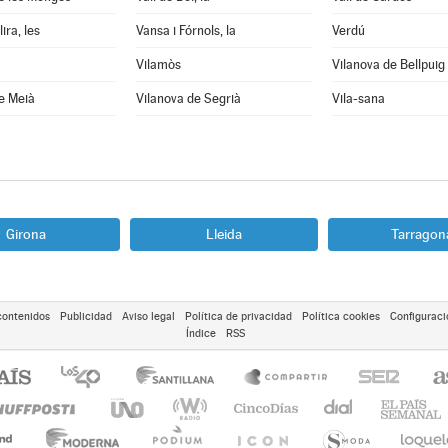
ira, les
Vansa i Fórnols, la
Verdú
Vilamòs
Vilanova de Bellpuig
e Meià
Vilanova de Segrià
Vila-sana
Girona
Lleida
Tarragon
contenidos
Publicidad
Aviso legal
Política de privacidad
Política cookies
Configuraci
Índice
RSS