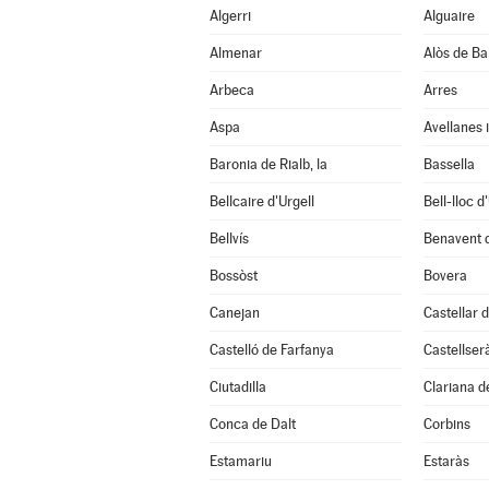
Algerri
Alguaire
Almenar
Alòs de Ba
Arbeca
Arres
Aspa
Avellanes i
Baronia de Rialb, la
Bassella
Bellcaire d'Urgell
Bell-lloc d
Bellvís
Benavent 
Bossòst
Bovera
Canejan
Castellar d
Castelló de Farfanya
Castellser
Ciutadilla
Clariana d
Conca de Dalt
Corbins
Estamariu
Estaràs