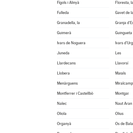
Fígols i Alinyà
Floresta, l
Fulleda
Gavet de l
Granadella, la
Granja d'E
Guimerà
Guingueta 
Ivars de Noguera
Ivars d'Urg
Juneda
Les
Llardecans
Llavorsí
Llobera
Maials
Menàrguens
Miralcamp
Montferrer i Castellbò
Montgai
Nalec
Naut Aran
Oliola
Olius
Organyà
Os de Bal