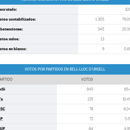
scrutado:
10
otos contabilizados:
1.305
79,0
bstenciones:
345
20,9
otos nulos:
13
otos en blanco:
9
0,6
VOTOS POR PARTIDOS EN BELL-LLOC D'URGELL
ARTIDO
VOTOS
xSí
845
65,
's
135
10,4
PSC
78
6,0
PP
72
5,5
CUP
64
4,9