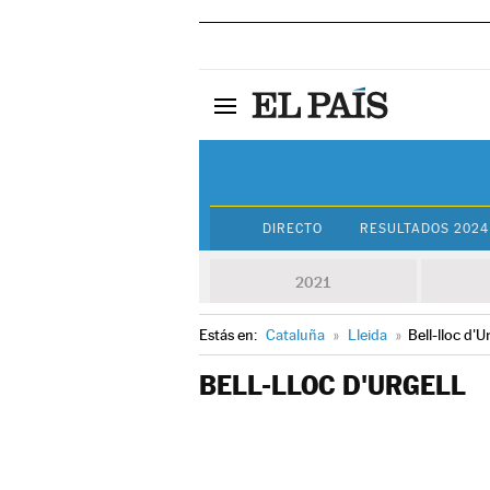
DIRECTO
RESULTADOS 2024
2021
Estás en:
Cataluña
»
Lleida
»
Bell-lloc d'U
BELL-LLOC D'URGELL