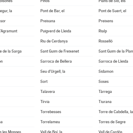
Solsonès
Pinós
Plans de Sió, els
egur, la
Pont de Bar, el
Pont de Suert, el
nsor
Preixana
Preixens
d'Agramunt
Puigverd de Lleida
Rialp
Riu de Cerdanya
Rosselló
e de la Sarga
Sant Guim de Freixenet
Sant Guim de la Pla
on
Sarroca de Bellera
Sarroca de Lleida
Seu d'Urgell, la
Sidamon
Sort
Soses
Talavera
Tàrrega
Tírvia
Tiurana
Torrebesses
Torre de Cabdella, la
sa
Torrelameu
Torres de Segre
e les Monges
Vall de Boí, la
Vall de Cardós