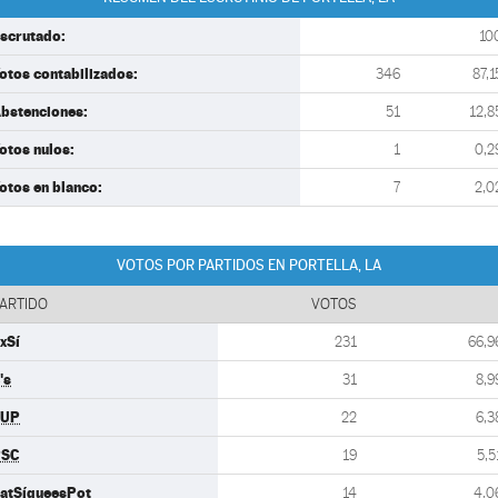
scrutado:
10
otos contabilizados:
346
87,1
bstenciones:
51
12,8
otos nulos:
1
0,2
otos en blanco:
7
2,0
VOTOS POR PARTIDOS EN PORTELLA, LA
ARTIDO
VOTOS
xSí
231
66,9
's
31
8,9
CUP
22
6,3
PSC
19
5,5
atSíqueesPot
14
4,0