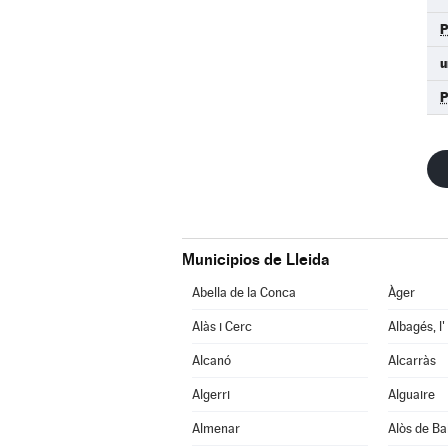
u
Municipios de Lleida
Abella de la Conca
Àger
Alàs i Cerc
Albagés, l'
Alcanó
Alcarràs
Algerri
Alguaire
Almenar
Alòs de Ba