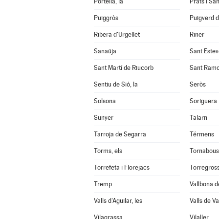
Portella, la
Prats i Sa
Puiggròs
Puigverd 
Ribera d'Urgellet
Riner
Sanaüja
Sant Estev
Sant Martí de Riucorb
Sant Ram
Sentiu de Sió, la
Seròs
Solsona
Soriguera
Sunyer
Talarn
Tarroja de Segarra
Térmens
Torms, els
Tornabous
Torrefeta i Florejacs
Torregros
Tremp
Vallbona d
Valls d'Aguilar, les
Valls de Val
Vilagrassa
Vilaller