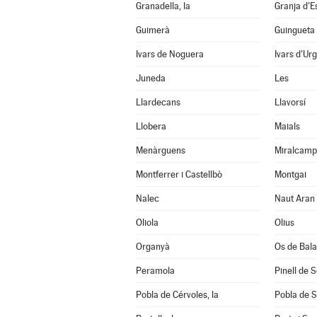
Granadella, la
Granja d'E
Guimerà
Guingueta 
Ivars de Noguera
Ivars d'Urg
Juneda
Les
Llardecans
Llavorsí
Llobera
Maials
Menàrguens
Miralcamp
Montferrer i Castellbò
Montgai
Nalec
Naut Aran
Oliola
Olius
Organyà
Os de Bal
Peramola
Pinell de 
Pobla de Cérvoles, la
Pobla de S