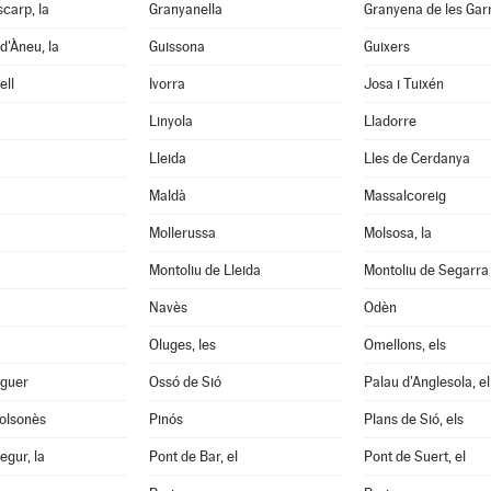
scarp, la
Granyanella
Granyena de les Gar
d'Àneu, la
Guissona
Guixers
ell
Ivorra
Josa i Tuixén
Linyola
Lladorre
Lleida
Lles de Cerdanya
Maldà
Massalcoreig
Mollerussa
Molsosa, la
Montoliu de Lleida
Montoliu de Segarra
Navès
Odèn
Oluges, les
Omellons, els
aguer
Ossó de Sió
Palau d'Anglesola, el
Solsonès
Pinós
Plans de Sió, els
egur, la
Pont de Bar, el
Pont de Suert, el