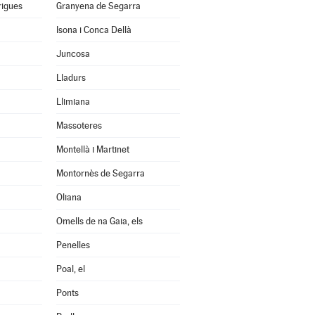
rigues
Granyena de Segarra
Isona i Conca Dellà
Juncosa
Lladurs
Llimiana
Massoteres
Montellà i Martinet
Montornès de Segarra
Oliana
Omells de na Gaia, els
Penelles
Poal, el
Ponts