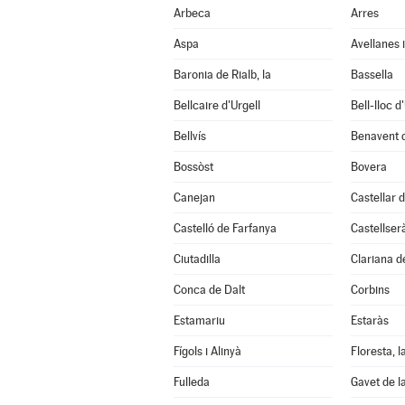
Arbeca
Arres
Aspa
Avellanes i
Baronia de Rialb, la
Bassella
Bellcaire d'Urgell
Bell-lloc d
Bellvís
Benavent 
Bossòst
Bovera
Canejan
Castellar d
Castelló de Farfanya
Castellser
Ciutadilla
Clariana d
Conca de Dalt
Corbins
Estamariu
Estaràs
Fígols i Alinyà
Floresta, l
Fulleda
Gavet de l