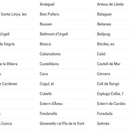
Arsèguel
Artesa de Lleida
 Santa Linya, les
Baix Pallars
Balaguer
Bausen
Belianes
'Urgell
Bellmunt d'Urgell
Bellpuig
de Segrià
Biosca
Bòrdes, es
Cabanabona
Cabó
e la Ribera
Castelldans
Castell de Mur
à
Cava
Cervera
e Cardener
Cogul, el
Coll de Nargó
Cubells
Espluga Calba, l'
Esterri d'Àneu
Esterri de Cardós
a
Fondarella
Foradada
a Conca
Gimenells i el Pla de la Font
Golmés