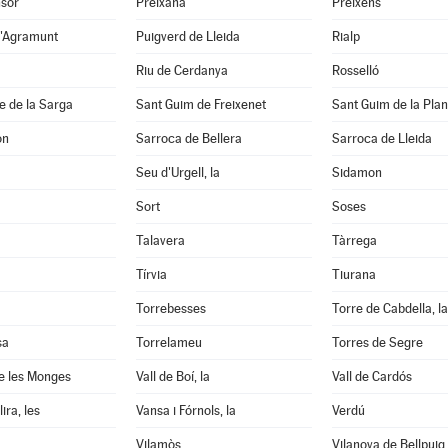
nsor
Preixana
Preixens
d'Agramunt
Puigverd de Lleida
Rialp
Riu de Cerdanya
Rosselló
e de la Sarga
Sant Guim de Freixenet
Sant Guim de la Pla
on
Sarroca de Bellera
Sarroca de Lleida
Seu d'Urgell, la
Sidamon
Sort
Soses
Talavera
Tàrrega
Tírvia
Tiurana
Torrebesses
Torre de Cabdella, la
sa
Torrelameu
Torres de Segre
e les Monges
Vall de Boí, la
Vall de Cardós
ira, les
Vansa i Fórnols, la
Verdú
Vilamòs
Vilanova de Bellpuig