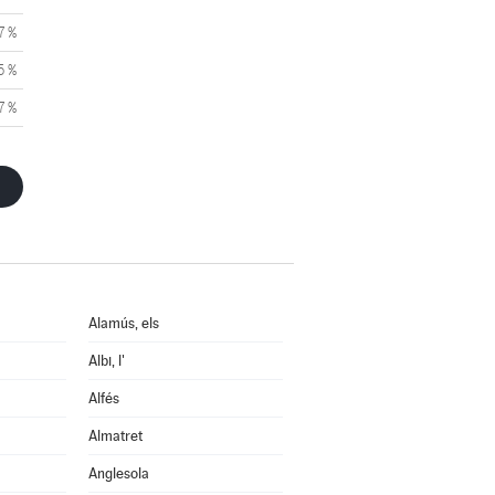
7 %
5 %
7 %
Alamús, els
Albi, l'
Alfés
Almatret
Anglesola