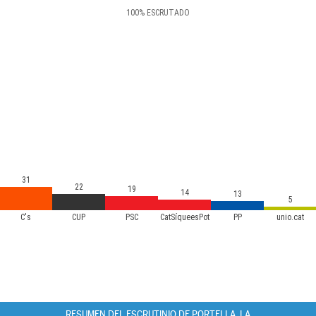
100
%
ESCRUTADO
31
22
19
14
13
5
C's
CUP
PSC
CatSíqueesPot
PP
unio.cat
RESUMEN DEL ESCRUTINIO DE PORTELLA, LA