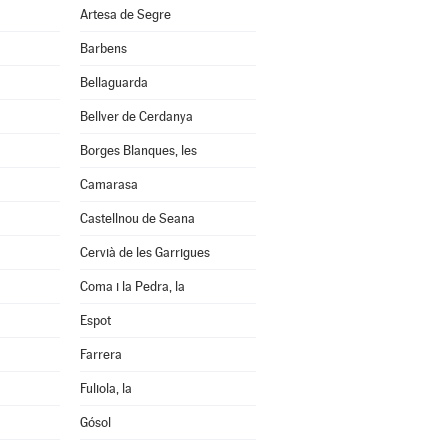
Artesa de Segre
Barbens
Bellaguarda
Bellver de Cerdanya
Borges Blanques, les
Camarasa
Castellnou de Seana
Cervià de les Garrigues
Coma i la Pedra, la
Espot
Farrera
Fuliola, la
Gósol