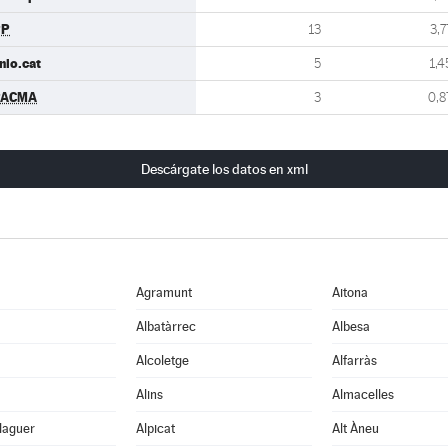
PP
13
3,7
nio.cat
5
1,4
PACMA
3
0,8
Descárgate los datos en xml
Agramunt
Aitona
Albatàrrec
Albesa
Alcoletge
Alfarràs
Alins
Almacelles
laguer
Alpicat
Alt Àneu