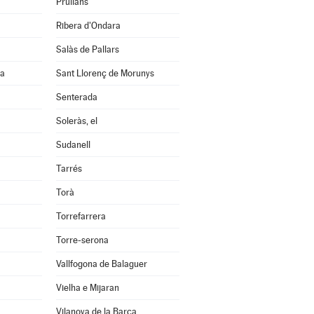
Prullans
Ribera d'Ondara
Salàs de Pallars
na
Sant Llorenç de Morunys
Senterada
Soleràs, el
Sudanell
Tarrés
Torà
Torrefarrera
Torre-serona
Vallfogona de Balaguer
Vielha e Mijaran
Vilanova de la Barca