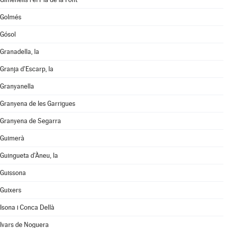
Golmés
Gósol
Granadella, la
Granja d'Escarp, la
Granyanella
Granyena de les Garrigues
Granyena de Segarra
Guimerà
Guingueta d'Àneu, la
Guissona
Guixers
Isona i Conca Dellà
Ivars de Noguera