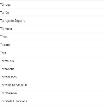
Tàrrega
Tarrés
Tarroja de Segarra
Térmens
Tírvia
Tiurana
Torà
Torms, els
Tornabous
Torrebesses
Torre de Cabdella, la
Torrefarrera
Torrefeta i Florejacs