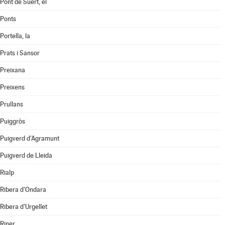
Pont de Suert, el
Ponts
Portella, la
Prats i Sansor
Preixana
Preixens
Prullans
Puiggròs
Puigverd d'Agramunt
Puigverd de Lleida
Rialp
Ribera d'Ondara
Ribera d'Urgellet
Riner