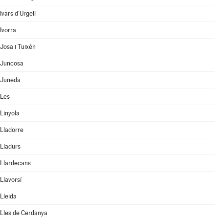
Ivars d'Urgell
Ivorra
Josa i Tuixén
Juncosa
Juneda
Les
Linyola
Lladorre
Lladurs
Llardecans
Llavorsí
Lleida
Lles de Cerdanya