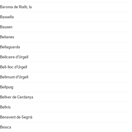
Baronia de Rialb, la
Bassella
Bausen
Belianes
Bellaguarda
Bellcaire d'Urgell
Bell-lloc d'Urgell
Bellmunt d'Urgell
Bellpuig
Bellver de Cerdanya
Bellvís
Benavent de Segrià
Biosca