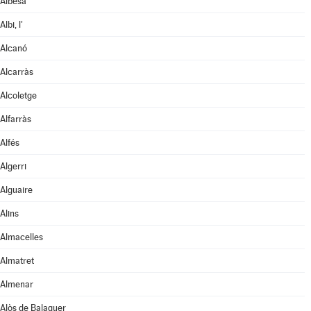
Albesa
Albi, l'
Alcanó
Alcarràs
Alcoletge
Alfarràs
Alfés
Algerri
Alguaire
Alins
Almacelles
Almatret
Almenar
Alòs de Balaguer