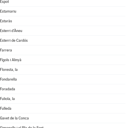
Espot
Estamariu
Estaràs
Esterri d'Àneu
Esterri de Cardós
Farrera
Fígols i Alinyà
Floresta, la
Fondarella
Foradada
Fuliola, la
Fulleda
Gavet de la Conca
Gimenells i el Pla de la Font