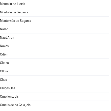
Montoliu de Lleida
Montoliu de Segarra
Montornès de Segarra
Nalec
Naut Aran
Navès
Odèn
Oliana
Oliola
Olius
Oluges, les
Omellons, els
Omells de na Gaia, els