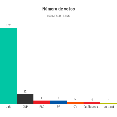
Número de votos
100
%
ESCRUTADO
162
22
8
8
5
4
3
JxSí
CUP
PSC
PP
C's
CatSíqueesPot
unio.cat