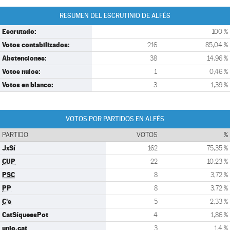
RESUMEN DEL ESCRUTINIO DE ALFÉS
Escrutado:
100 %
Votos contabilizados:
216
85,04 %
Abstenciones:
38
14,96 %
Votos nulos:
1
0,46 %
Votos en blanco:
3
1,39 %
VOTOS POR PARTIDOS EN ALFÉS
PARTIDO
VOTOS
%
JxSí
162
75,35 %
CUP
22
10,23 %
PSC
8
3,72 %
PP
8
3,72 %
C's
5
2,33 %
CatSíqueesPot
4
1,86 %
unio.cat
3
1,4 %