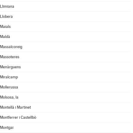
Llimiana
Llobera
Maials
Maldà
Massalcoreig
Massoteres
Menàrguens
Miralcamp
Mollerussa
Molsosa, la
Montellà i Martinet
Montferrer i Castellbò
Montgai