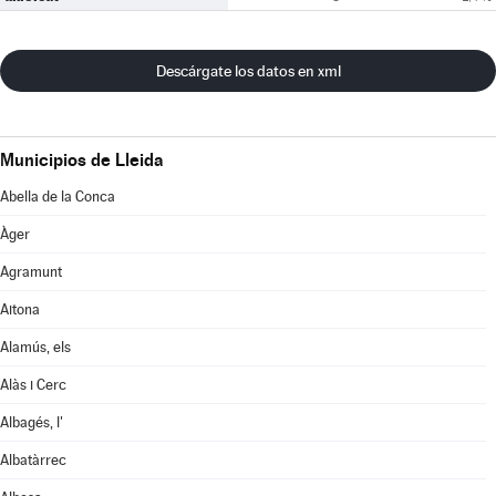
Descárgate los datos en xml
Municipios de Lleida
Abella de la Conca
Àger
Agramunt
Aitona
Alamús, els
Alàs i Cerc
Albagés, l'
Albatàrrec