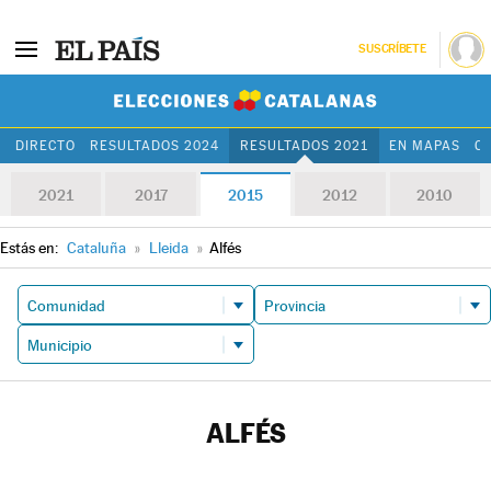
SUSCRÍBETE
Elecciones Cat
DIRECTO
RESULTADOS 2024
RESULTADOS 2021
EN MAPAS
C
2021
2017
2015
2012
2010
Estás en:
Cataluña
»
Lleida
»
Alfés
ALFÉS