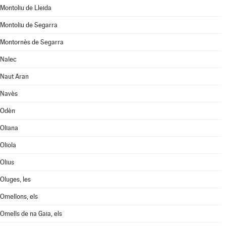
Montoliu de Lleida
Montoliu de Segarra
Montornès de Segarra
Nalec
Naut Aran
Navès
Odèn
Oliana
Oliola
Olius
Oluges, les
Omellons, els
Omells de na Gaia, els