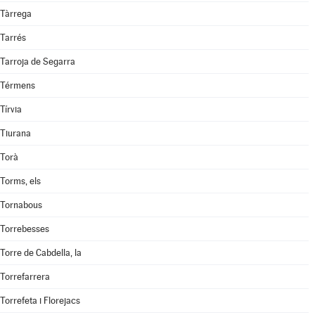
Tàrrega
Tarrés
Tarroja de Segarra
Térmens
Tírvia
Tiurana
Torà
Torms, els
Tornabous
Torrebesses
Torre de Cabdella, la
Torrefarrera
Torrefeta i Florejacs