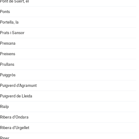
Pont de Suert, el
Ponts
Portella, la
Prats i Sansor
Preixana
Preixens
Prullans
Puiggròs
Puigverd d'Agramunt
Puigverd de Lleida
Rialp
Ribera d'Ondara
Ribera d'Urgellet
Riner