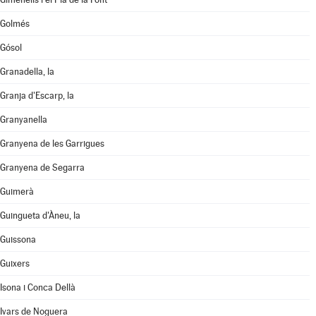
Golmés
Gósol
Granadella, la
Granja d'Escarp, la
Granyanella
Granyena de les Garrigues
Granyena de Segarra
Guimerà
Guingueta d'Àneu, la
Guissona
Guixers
Isona i Conca Dellà
Ivars de Noguera