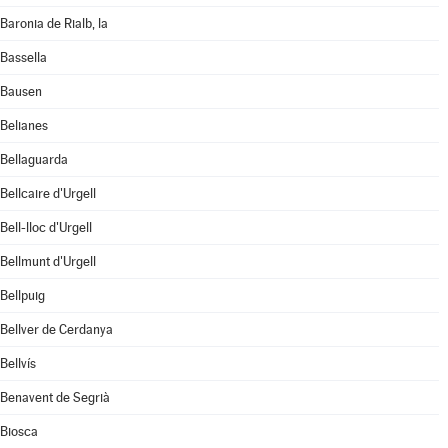
Baronia de Rialb, la
Bassella
Bausen
Belianes
Bellaguarda
Bellcaire d'Urgell
Bell-lloc d'Urgell
Bellmunt d'Urgell
Bellpuig
Bellver de Cerdanya
Bellvís
Benavent de Segrià
Biosca