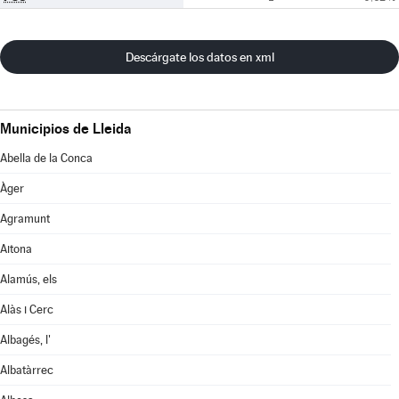
Descárgate los datos en xml
Municipios de Lleida
Abella de la Conca
Àger
Agramunt
Aitona
Alamús, els
Alàs i Cerc
Albagés, l'
Albatàrrec