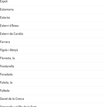
Espot
Estamariu
Estaràs
Esterri d'Àneu
Esterri de Cardós
Farrera
Fígols i Alinyà
Floresta, la
Fondarella
Foradada
Fuliola, la
Fulleda
Gavet de la Conca
Gimenells i el Pla de la Font