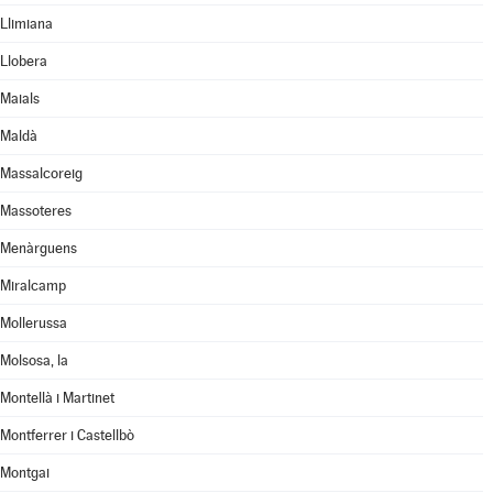
Llimiana
Llobera
Maials
Maldà
Massalcoreig
Massoteres
Menàrguens
Miralcamp
Mollerussa
Molsosa, la
Montellà i Martinet
Montferrer i Castellbò
Montgai