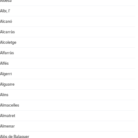
Albesa
Albi, l'
Alcanó
Alcarràs
Alcoletge
Alfarràs
Alfés
Algerri
Alguaire
Alins
Almacelles
Almatret
Almenar
Alòs de Balaguer