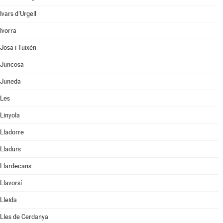
Ivars d'Urgell
Ivorra
Josa i Tuixén
Juncosa
Juneda
Les
Linyola
Lladorre
Lladurs
Llardecans
Llavorsí
Lleida
Lles de Cerdanya