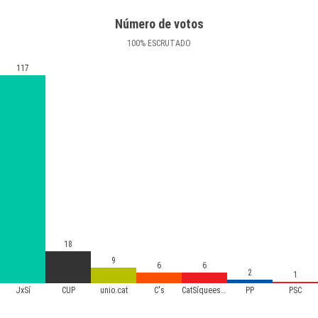
Número de votos
100
%
ESCRUTADO
117
18
9
6
6
2
1
JxSí
CUP
unio.cat
C's
CatSíqueesPot
PP
PSC