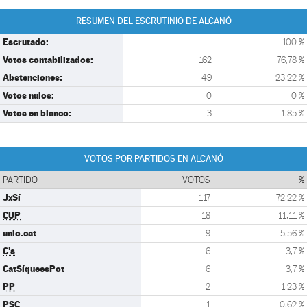
RESUMEN DEL ESCRUTINIO DE ALCANÓ
Escrutado:
100 %
Votos contabilizados:
162
76,78 %
Abstenciones:
49
23,22 %
Votos nulos:
0
0 %
Votos en blanco:
3
1,85 %
VOTOS POR PARTIDOS EN ALCANÓ
PARTIDO
VOTOS
%
JxSí
117
72,22 %
CUP
18
11,11 %
unio.cat
9
5,56 %
C's
6
3,7 %
CatSíqueesPot
6
3,7 %
PP
2
1,23 %
PSC
1
0,62 %