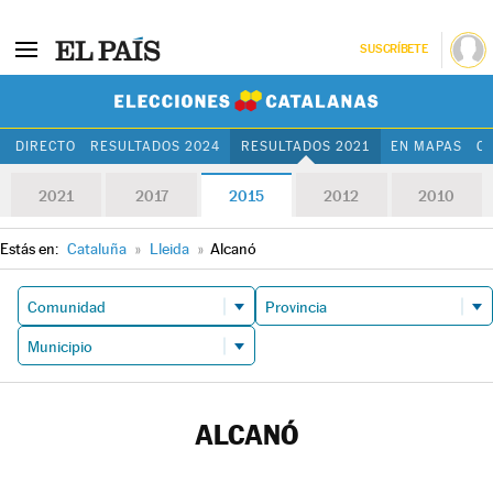
SUSCRÍBETE
Elecciones Cat
DIRECTO
RESULTADOS 2024
RESULTADOS 2021
EN MAPAS
C
2021
2017
2015
2012
2010
Estás en:
Cataluña
»
Lleida
»
Alcanó
ALCANÓ