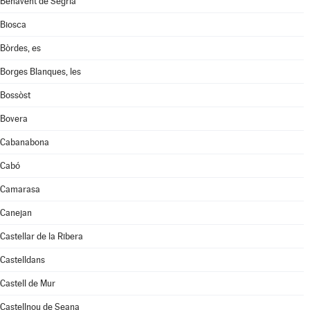
Benavent de Segrià
Biosca
Bòrdes, es
Borges Blanques, les
Bossòst
Bovera
Cabanabona
Cabó
Camarasa
Canejan
Castellar de la Ribera
Castelldans
Castell de Mur
Castellnou de Seana