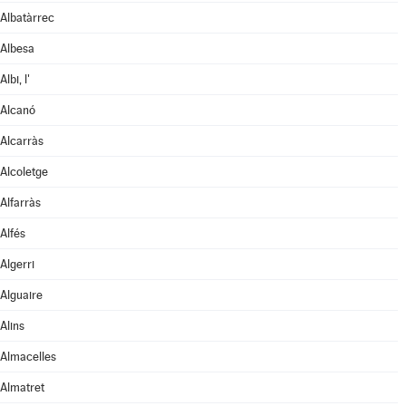
Albatàrrec
Albesa
Albi, l'
Alcanó
Alcarràs
Alcoletge
Alfarràs
Alfés
Algerri
Alguaire
Alins
Almacelles
Almatret