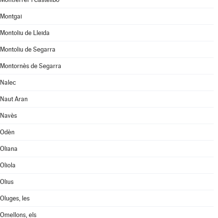
Montgai
Montoliu de Lleida
Montoliu de Segarra
Montornès de Segarra
Nalec
Naut Aran
Navès
Odèn
Oliana
Oliola
Olius
Oluges, les
Omellons, els