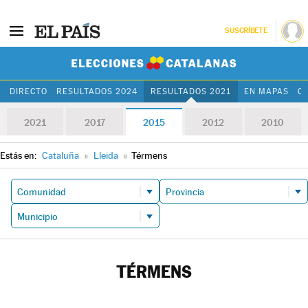
SUSCRÍBETE
Elecciones Cat
DIRECTO
RESULTADOS 2024
RESULTADOS 2021
EN MAPAS
C
2021
2017
2015
2012
2010
Estás en:
Cataluña
»
Lleida
»
Térmens
TÉRMENS