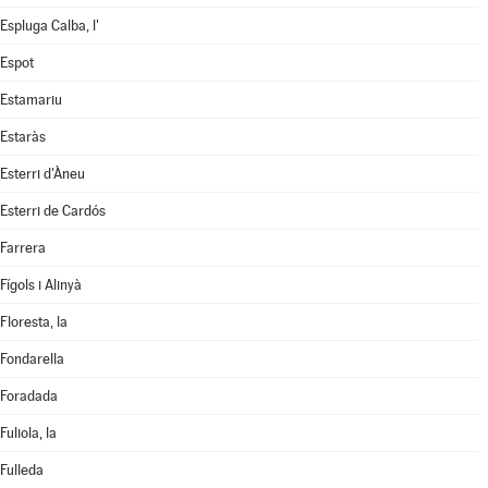
Espluga Calba, l'
Espot
Estamariu
Estaràs
Esterri d'Àneu
Esterri de Cardós
Farrera
Fígols i Alinyà
Floresta, la
Fondarella
Foradada
Fuliola, la
Fulleda