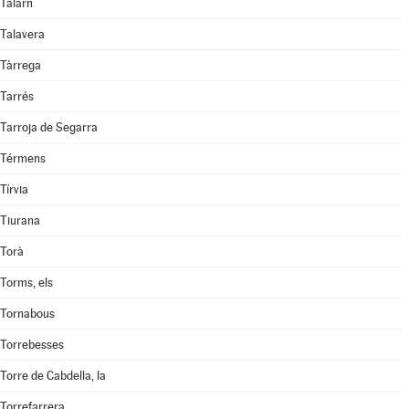
Talarn
Talavera
Tàrrega
Tarrés
Tarroja de Segarra
Térmens
Tírvia
Tiurana
Torà
Torms, els
Tornabous
Torrebesses
Torre de Cabdella, la
Torrefarrera