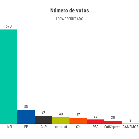
Número de votos
100
%
ESCRUTADO
570
85
47
40
37
28
20
2
JxSí
PP
CUP
unio.cat
C's
PSC
CatSíqueesPot
GANEMOS