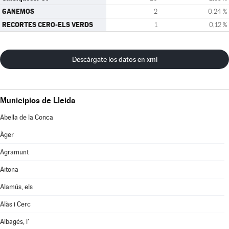
GANEMOS
2
0,24 %
RECORTES CERO-ELS VERDS
1
0,12 %
Descárgate los datos en xml
Municipios de Lleida
Abella de la Conca
Àger
Agramunt
Aitona
Alamús, els
Alàs i Cerc
Albagés, l'