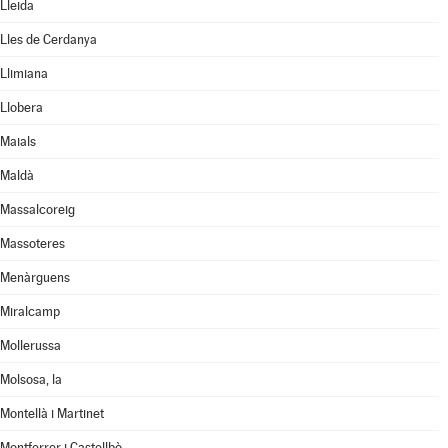
Lleida
Lles de Cerdanya
Llimiana
Llobera
Maials
Maldà
Massalcoreig
Massoteres
Menàrguens
Miralcamp
Mollerussa
Molsosa, la
Montellà i Martinet
Montferrer i Castellbò