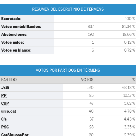
RESUMEN DEL ESCRUTINIO DE TÉRMENS
Escrutado:
100 %
Votos contabilizados:
837
81,34 %
Abstenciones:
192
18,66 %
Votos nulos:
1
0,12 %
Votos en blanco:
6
0,72 %
VOTOS POR PARTIDOS EN TÉRMENS
PARTIDO
VOTOS
%
JxSí
570
68,18 %
PP
85
10,17 %
CUP
47
5,62 %
unio.cat
40
4,78 %
C's
37
4,43 %
PSC
28
3,35 %
CatSíqueesPot
20
2,39 %