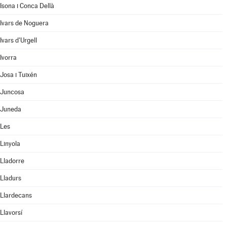
Isona i Conca Dellà
Ivars de Noguera
Ivars d'Urgell
Ivorra
Josa i Tuixén
Juncosa
Juneda
Les
Linyola
Lladorre
Lladurs
Llardecans
Llavorsí