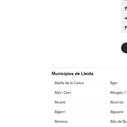
u
Municipios de Lleida
Abella de la Conca
Àger
Alàs i Cerc
Albagés, l'
Alcanó
Alcarràs
Algerri
Alguaire
Almenar
Alòs de Ba