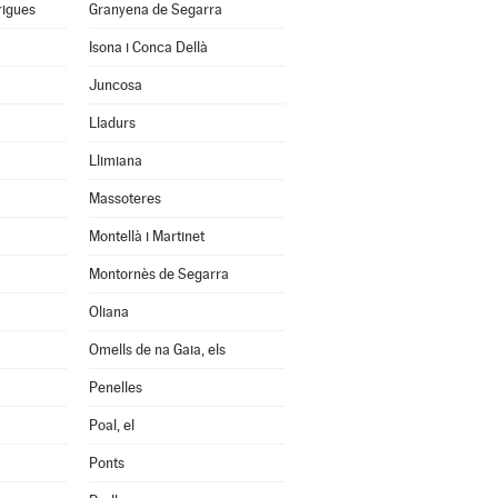
rigues
Granyena de Segarra
Isona i Conca Dellà
Juncosa
Lladurs
Llimiana
Massoteres
Montellà i Martinet
Montornès de Segarra
Oliana
Omells de na Gaia, els
Penelles
Poal, el
Ponts