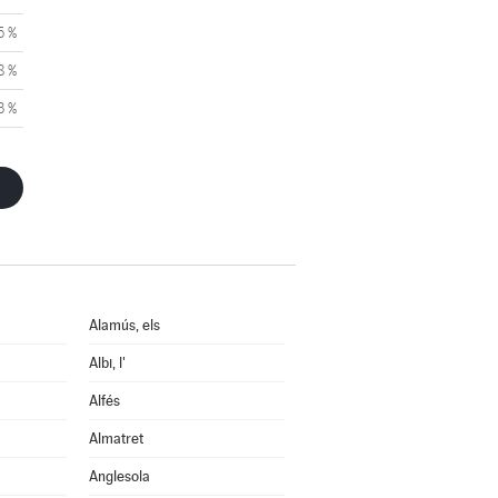
5 %
8 %
3 %
Alamús, els
Albi, l'
Alfés
Almatret
Anglesola