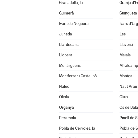
Granadella, la
Granja d'E
Guimerà
Guingueta 
Ivars de Noguera
Ivars d'Urg
Juneda
Les
Llardecans
Llavorsí
Llobera
Maials
Menàrguens
Miralcamp
Montferrer i Castellbò
Montgai
Nalec
Naut Aran
Oliola
Olius
Organyà
Os de Bal
Peramola
Pinell de 
Pobla de Cérvoles, la
Pobla de S