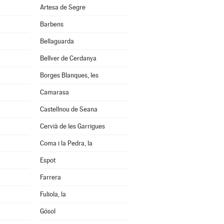
Artesa de Segre
Barbens
Bellaguarda
Bellver de Cerdanya
Borges Blanques, les
Camarasa
Castellnou de Seana
Cervià de les Garrigues
Coma i la Pedra, la
Espot
Farrera
Fuliola, la
Gósol