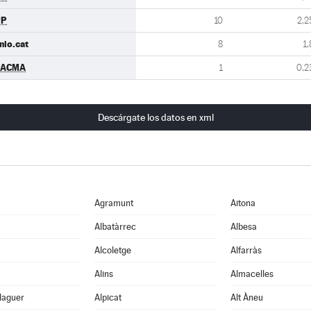
PP
10
2,2
nio.cat
8
1,
PACMA
1
0,2
Descárgate los datos en xml
Agramunt
Aitona
Albatàrrec
Albesa
Alcoletge
Alfarràs
Alins
Almacelles
laguer
Alpicat
Alt Àneu