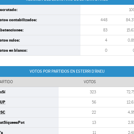
scrutado:
10
otos contabilizados:
448
84,3
bstenciones:
83
15,6
otos nulos:
4
0,8
otos en blanco:
0
VOTOS POR PARTIDOS EN ESTERRI D'ÀNEU
ARTIDO
VOTOS
xSí
323
72,7
CUP
56
12,6
PSC
22
4,9
atSíqueesPot
13
2,9
's
11
2,4