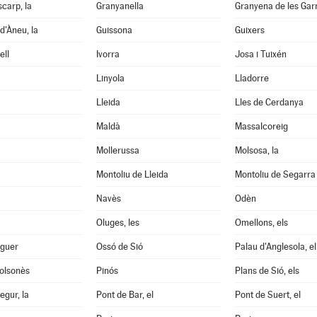
scarp, la
Granyanella
Granyena de les Gar
d'Àneu, la
Guissona
Guixers
ell
Ivorra
Josa i Tuixén
Linyola
Lladorre
Lleida
Lles de Cerdanya
Maldà
Massalcoreig
Mollerussa
Molsosa, la
Montoliu de Lleida
Montoliu de Segarra
Navès
Odèn
Oluges, les
Omellons, els
aguer
Ossó de Sió
Palau d'Anglesola, el
Solsonès
Pinós
Plans de Sió, els
egur, la
Pont de Bar, el
Pont de Suert, el