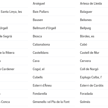
Arsèguel
Artesa de Lleida
 Santa Linya, les
Baix Pallars
Balaguer
Bausen
Belianes
'Urgell
Bellmunt d'Urgell
Bellpuig
de Segrià
Biosca
Bòrdes, es
Cabanabona
Cabó
e la Ribera
Castelldans
Castell de Mur
à
Cava
Cervera
e Cardener
Cogul, el
Coll de Nargó
Cubells
Espluga Calba, l'
Esterri d'Àneu
Esterri de Cardós
a
Fondarella
Foradada
a Conca
Gimenells i el Pla de la Font
Golmés