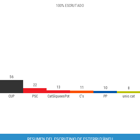
100
%
ESCRUTADO
56
22
13
11
10
8
CUP
PSC
CatSíqueesPot
C's
PP
unio.cat
RESUMEN DEL ESCRUTINIO DE ESTERRI D'ÀNEU