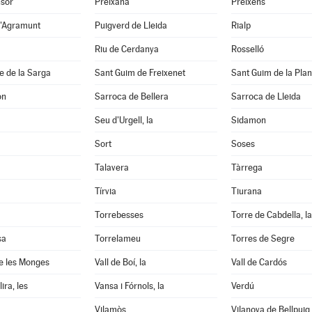
nsor
Preixana
Preixens
d'Agramunt
Puigverd de Lleida
Rialp
Riu de Cerdanya
Rosselló
e de la Sarga
Sant Guim de Freixenet
Sant Guim de la Pla
on
Sarroca de Bellera
Sarroca de Lleida
Seu d'Urgell, la
Sidamon
Sort
Soses
Talavera
Tàrrega
Tírvia
Tiurana
Torrebesses
Torre de Cabdella, la
sa
Torrelameu
Torres de Segre
e les Monges
Vall de Boí, la
Vall de Cardós
ira, les
Vansa i Fórnols, la
Verdú
Vilamòs
Vilanova de Bellpuig