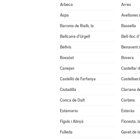
Arbeca
Arres
Aspa
Avellanes i
Baronia de Rialb, la
Bassella
Bellcaire d'Urgell
Bell-lloc d
Bellvís
Benavent 
Bossòst
Bovera
Canejan
Castellar d
Castelló de Farfanya
Castellser
Ciutadilla
Clariana d
Conca de Dalt
Corbins
Estamariu
Estaràs
Fígols i Alinyà
Floresta, l
Fulleda
Gavet de l