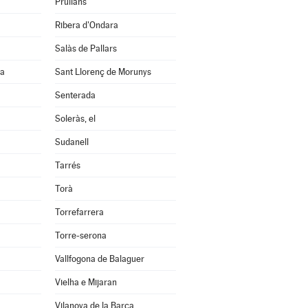
Prullans
Ribera d'Ondara
Salàs de Pallars
na
Sant Llorenç de Morunys
Senterada
Soleràs, el
Sudanell
Tarrés
Torà
Torrefarrera
Torre-serona
Vallfogona de Balaguer
Vielha e Mijaran
Vilanova de la Barca