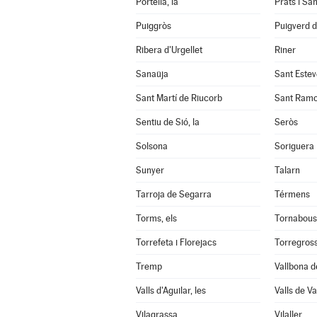
Portella, la
Prats i Sa
Puiggròs
Puigverd 
Ribera d'Urgellet
Riner
Sanaüja
Sant Estev
Sant Martí de Riucorb
Sant Ram
Sentiu de Sió, la
Seròs
Solsona
Soriguera
Sunyer
Talarn
Tarroja de Segarra
Térmens
Torms, els
Tornabous
Torrefeta i Florejacs
Torregros
Tremp
Vallbona d
Valls d'Aguilar, les
Valls de Val
Vilagrassa
Vilaller