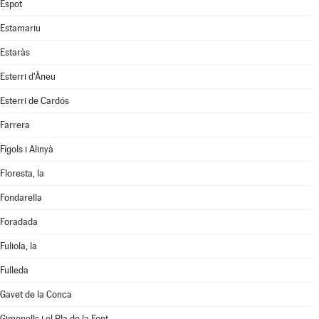
Espot
Estamariu
Estaràs
Esterri d'Àneu
Esterri de Cardós
Farrera
Fígols i Alinyà
Floresta, la
Fondarella
Foradada
Fuliola, la
Fulleda
Gavet de la Conca
Gimenells i el Pla de la Font