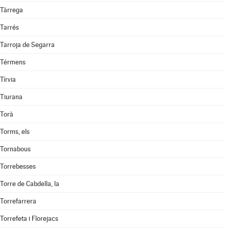
Tàrrega
Tarrés
Tarroja de Segarra
Térmens
Tírvia
Tiurana
Torà
Torms, els
Tornabous
Torrebesses
Torre de Cabdella, la
Torrefarrera
Torrefeta i Florejacs