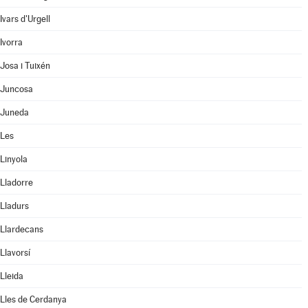
Ivars d'Urgell
Ivorra
Josa i Tuixén
Juncosa
Juneda
Les
Linyola
Lladorre
Lladurs
Llardecans
Llavorsí
Lleida
Lles de Cerdanya