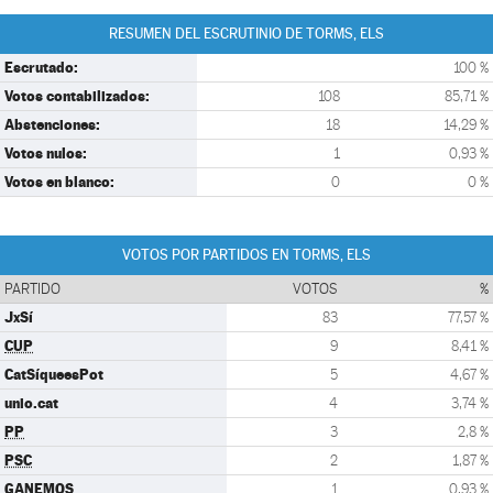
RESUMEN DEL ESCRUTINIO DE TORMS, ELS
Escrutado:
100 %
Votos contabilizados:
108
85,71 %
Abstenciones:
18
14,29 %
Votos nulos:
1
0,93 %
Votos en blanco:
0
0 %
VOTOS POR PARTIDOS EN TORMS, ELS
PARTIDO
VOTOS
%
JxSí
83
77,57 %
CUP
9
8,41 %
CatSíqueesPot
5
4,67 %
unio.cat
4
3,74 %
PP
3
2,8 %
PSC
2
1,87 %
GANEMOS
1
0,93 %