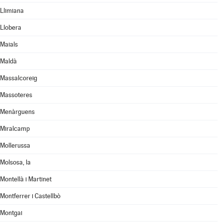
Llimiana
Llobera
Maials
Maldà
Massalcoreig
Massoteres
Menàrguens
Miralcamp
Mollerussa
Molsosa, la
Montellà i Martinet
Montferrer i Castellbò
Montgai