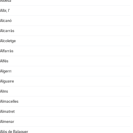
Albesa
Albi, l'
Alcanó
Alcarràs
Alcoletge
Alfarràs
Alfés
Algerri
Alguaire
Alins
Almacelles
Almatret
Almenar
Alòs de Balaguer