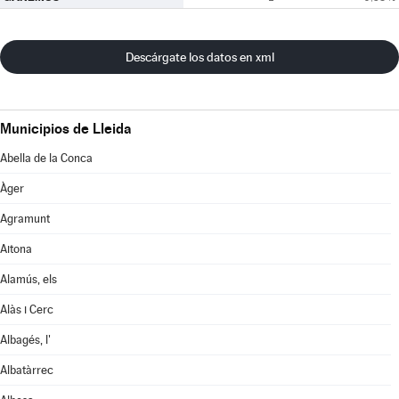
Descárgate los datos en xml
Municipios de Lleida
Abella de la Conca
Àger
Agramunt
Aitona
Alamús, els
Alàs i Cerc
Albagés, l'
Albatàrrec