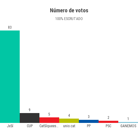
Número de votos
100
%
ESCRUTADO
83
9
5
4
3
2
1
JxSí
CUP
CatSíqueesPot
unio.cat
PP
PSC
GANEMOS