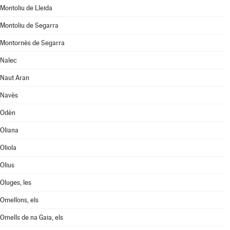
Montoliu de Lleida
Montoliu de Segarra
Montornès de Segarra
Nalec
Naut Aran
Navès
Odèn
Oliana
Oliola
Olius
Oluges, les
Omellons, els
Omells de na Gaia, els