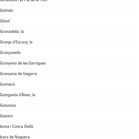
Golmés
Gósol
Granadella, la
Granja d'Escarp, la
Granyanella
Granyena de les Garrigues
Granyena de Segarra
Guimerà
Guingueta d'Àneu, la
Guissona
Guixers
Isona i Conca Dellà
Ivars de Noguera