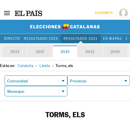
SUSCRÍBETE
Elecciones Cat
DIRECTO
RESULTADOS 2024
RESULTADOS 2021
EN MAPAS
C
2021
2017
2015
2012
2010
Estás en:
Cataluña
»
Lleida
»
Torms, els
TORMS, ELS