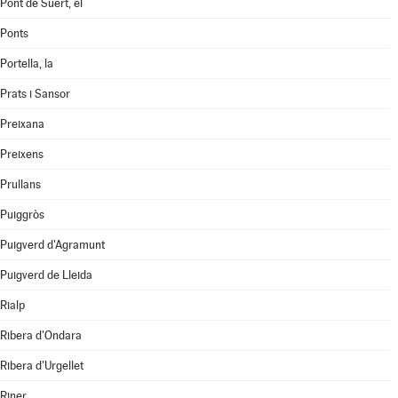
Pont de Suert, el
Ponts
Portella, la
Prats i Sansor
Preixana
Preixens
Prullans
Puiggròs
Puigverd d'Agramunt
Puigverd de Lleida
Rialp
Ribera d'Ondara
Ribera d'Urgellet
Riner