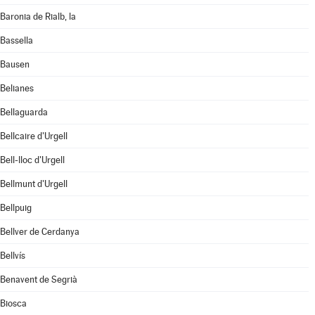
Baronia de Rialb, la
Bassella
Bausen
Belianes
Bellaguarda
Bellcaire d'Urgell
Bell-lloc d'Urgell
Bellmunt d'Urgell
Bellpuig
Bellver de Cerdanya
Bellvís
Benavent de Segrià
Biosca