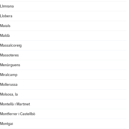
Llimiana
Llobera
Maials
Maldà
Massalcoreig
Massoteres
Menàrguens
Miralcamp
Mollerussa
Molsosa, la
Montellà i Martinet
Montferrer i Castellbò
Montgai