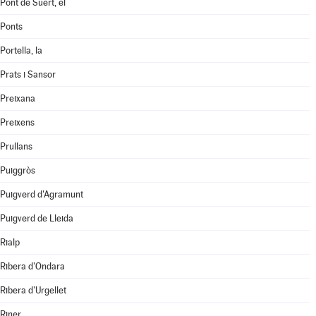
Pont de Suert, el
Ponts
Portella, la
Prats i Sansor
Preixana
Preixens
Prullans
Puiggròs
Puigverd d'Agramunt
Puigverd de Lleida
Rialp
Ribera d'Ondara
Ribera d'Urgellet
Riner