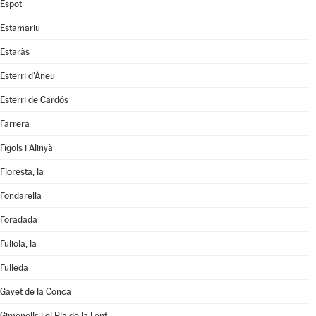
Espot
Estamariu
Estaràs
Esterri d'Àneu
Esterri de Cardós
Farrera
Fígols i Alinyà
Floresta, la
Fondarella
Foradada
Fuliola, la
Fulleda
Gavet de la Conca
Gimenells i el Pla de la Font