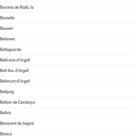
Baronia de Rialb, la
Bassella
Bausen
Belianes
Bellaguarda
Bellcaire d'Urgell
Bell-lloc d'Urgell
Bellmunt d'Urgell
Bellpuig
Bellver de Cerdanya
Bellvís
Benavent de Segrià
Biosca