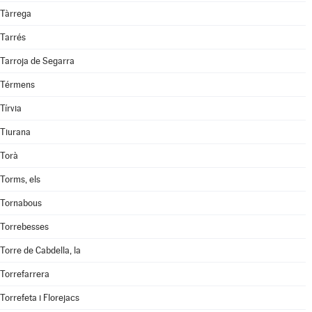
Tàrrega
Tarrés
Tarroja de Segarra
Térmens
Tírvia
Tiurana
Torà
Torms, els
Tornabous
Torrebesses
Torre de Cabdella, la
Torrefarrera
Torrefeta i Florejacs