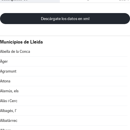
Descárgate los datos en xml
Municipios de Lleida
Abella de la Conca
Àger
Agramunt
Aitona
Alamús, els
Alàs i Cerc
Albagés, l'
Albatàrrec