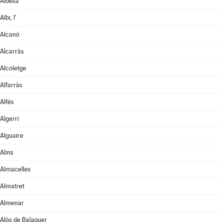
Albesa
Albi, l'
Alcanó
Alcarràs
Alcoletge
Alfarràs
Alfés
Algerri
Alguaire
Alins
Almacelles
Almatret
Almenar
Alòs de Balaguer