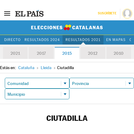
SUSCRÍBETE
Elecciones Cat
DIRECTO
RESULTADOS 2024
RESULTADOS 2021
EN MAPAS
C
2021
2017
2015
2012
2010
Estás en:
Cataluña
»
Lleida
»
Ciutadilla
CIUTADILLA