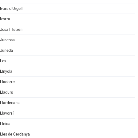
Ivars d'Urgell
Ivorra
Josa i Tuixén
Juncosa
Juneda
Les
Linyola
Lladorre
Lladurs
Llardecans
Llavorsí
Lleida
Lles de Cerdanya