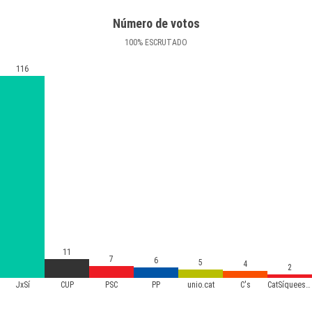
Número de votos
100
%
ESCRUTADO
116
11
7
6
5
4
2
JxSí
CUP
PSC
PP
unio.cat
C's
CatSíqueesPot