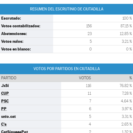
RESUMEN DEL ESCRUTINIO DE CIUTADILLA
Escrutado:
100 %
Votos contabilizados:
156
87,15 %
Abstenciones:
23
12,85 %
Votos nulos:
5
3,21 %
Votos en blanco:
0
0 %
VOTOS POR PARTIDOS EN CIUTADILLA
PARTIDO
VOTOS
%
JxSí
116
76,82 %
CUP
11
7,28 %
PSC
7
4,64 %
PP
6
3,97 %
unio.cat
5
3,31 %
C's
4
2,65 %
CatSíqueesPot
2
1,32 %