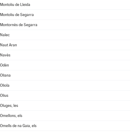
Montoliu de Lleida
Montoliu de Segarra
Montornès de Segarra
Nalec
Naut Aran
Navès
Odèn
Oliana
Oliola
Olius
Oluges, les
Omellons, els
Omells de na Gaia, els