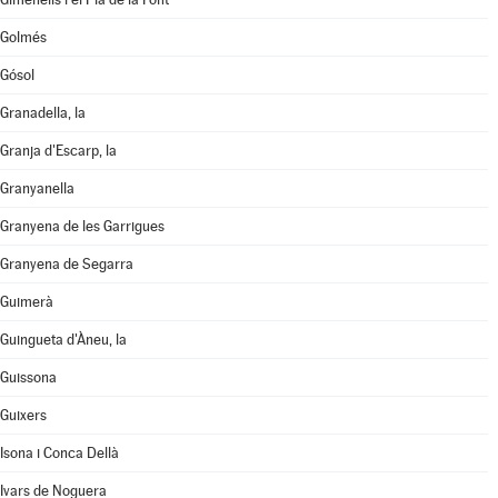
Golmés
Gósol
Granadella, la
Granja d'Escarp, la
Granyanella
Granyena de les Garrigues
Granyena de Segarra
Guimerà
Guingueta d'Àneu, la
Guissona
Guixers
Isona i Conca Dellà
Ivars de Noguera