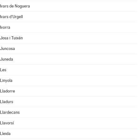
Ivars de Noguera
Ivars d'Urgell
Ivorra
Josa i Tuixén
Juncosa
Juneda
Les
Linyola
Lladorre
Lladurs
Llardecans
Llavorsí
Lleida