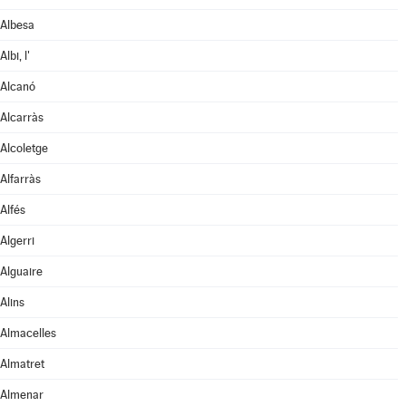
Albesa
Albi, l'
Alcanó
Alcarràs
Alcoletge
Alfarràs
Alfés
Algerri
Alguaire
Alins
Almacelles
Almatret
Almenar