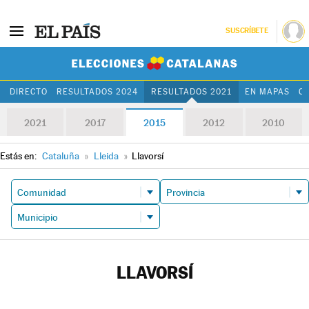
SUSCRÍBETE
Elecciones Cat
DIRECTO
RESULTADOS 2024
RESULTADOS 2021
EN MAPAS
C
2021
2017
2015
2012
2010
Estás en:
Cataluña
»
Lleida
»
Llavorsí
LLAVORSÍ