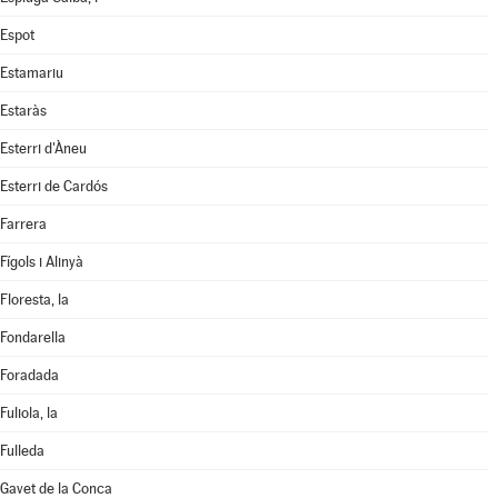
Espot
Estamariu
Estaràs
Esterri d'Àneu
Esterri de Cardós
Farrera
Fígols i Alinyà
Floresta, la
Fondarella
Foradada
Fuliola, la
Fulleda
Gavet de la Conca