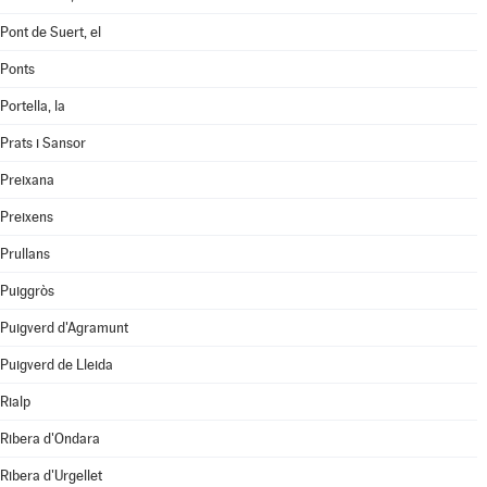
Pont de Suert, el
Ponts
Portella, la
Prats i Sansor
Preixana
Preixens
Prullans
Puiggròs
Puigverd d'Agramunt
Puigverd de Lleida
Rialp
Ribera d'Ondara
Ribera d'Urgellet