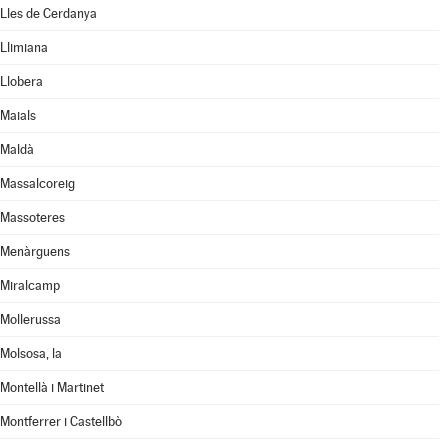
Lles de Cerdanya
Llimiana
Llobera
Maials
Maldà
Massalcoreig
Massoteres
Menàrguens
Miralcamp
Mollerussa
Molsosa, la
Montellà i Martinet
Montferrer i Castellbò