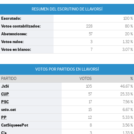
RESUMEN DEL ESCRUTINIO DE LLAVORSÍ
Escrutado:
100 %
Votos contabilizados:
228
80 %
Abstenciones:
57
20 %
Votos nulos:
3
1,32 %
Votos en blanco:
7
3,07 %
VOTOS POR PARTIDOS EN LLAVORSÍ
PARTIDO
VOTOS
%
JxSí
105
46,67 %
CUP
57
25,33 %
PSC
17
7,56 %
unio.cat
15
6,67 %
PP
12
5,33 %
CatSíqueesPot
8
3,56 %
C's
3
1,33 %