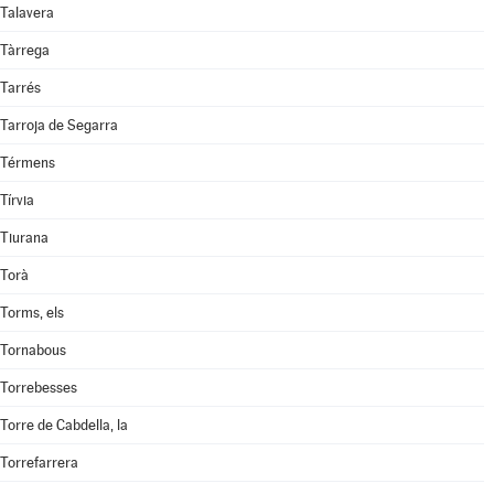
Talavera
Tàrrega
Tarrés
Tarroja de Segarra
Térmens
Tírvia
Tiurana
Torà
Torms, els
Tornabous
Torrebesses
Torre de Cabdella, la
Torrefarrera