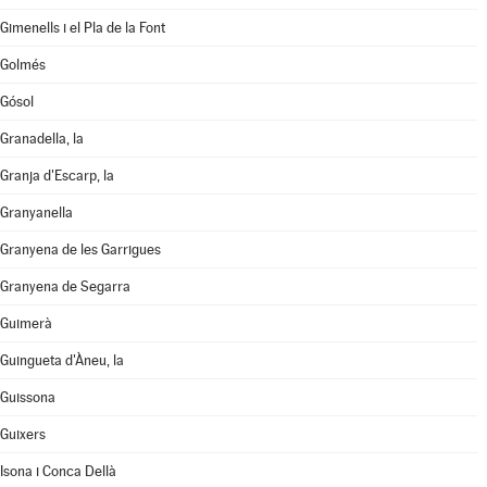
Gimenells i el Pla de la Font
Golmés
Gósol
Granadella, la
Granja d'Escarp, la
Granyanella
Granyena de les Garrigues
Granyena de Segarra
Guimerà
Guingueta d'Àneu, la
Guissona
Guixers
Isona i Conca Dellà