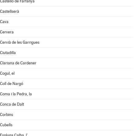
Castelló de Farfanya
Castellserà
Cava
Cervera
Cervià de les Garrigues
Ciutadilla
Clariana de Cardener
Cogul, el
Coll de Nargó
Coma i la Pedra, la
Conca de Dalt
Corbins
Cubells
Espluga Calba, l'