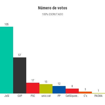
Número de votos
100
%
ESCRUTADO
105
57
17
15
12
8
3
1
JxSí
CUP
PSC
unio.cat
PP
CatSíqueesPot
C's
PACMA