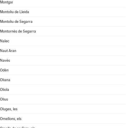
Montgai
Montoliu de Lleida
Montoliu de Segarra
Montornès de Segarra
Nalec
Naut Aran
Navès
Odèn
Oliana
Oliola
Olius
Oluges, les
Omellons, els