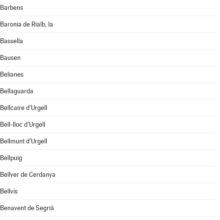
Barbens
Baronia de Rialb, la
Bassella
Bausen
Belianes
Bellaguarda
Bellcaire d'Urgell
Bell-lloc d'Urgell
Bellmunt d'Urgell
Bellpuig
Bellver de Cerdanya
Bellvís
Benavent de Segrià