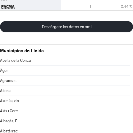
PACMA
1
0,44 %
Descárgate los datos en xml
Municipios de Lleida
Abella de la Conca
Àger
Agramunt
Aitona
Alamús, els
Alàs i Cerc
Albagés, l'
Albatàrrec