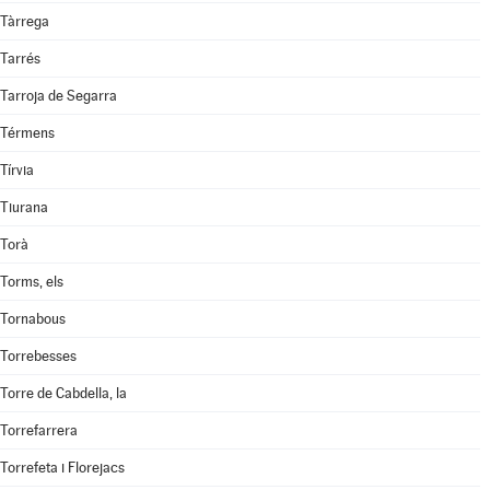
Tàrrega
Tarrés
Tarroja de Segarra
Térmens
Tírvia
Tiurana
Torà
Torms, els
Tornabous
Torrebesses
Torre de Cabdella, la
Torrefarrera
Torrefeta i Florejacs