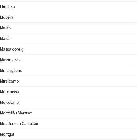
Llimiana
Llobera
Maials
Maldà
Massalcoreig
Massoteres
Menàrguens
Miralcamp
Mollerussa
Molsosa, la
Montellà i Martinet
Montferrer i Castellbò
Montgai