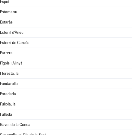
Espot
Estamariu
Estaràs
Esterri d'Àneu
Esterri de Cardós
Farrera
Fígols i Alinyà
Floresta, la
Fondarella
Foradada
Fuliola, la
Fulleda
Gavet de la Conca
Gimenells i el Pla de la Font