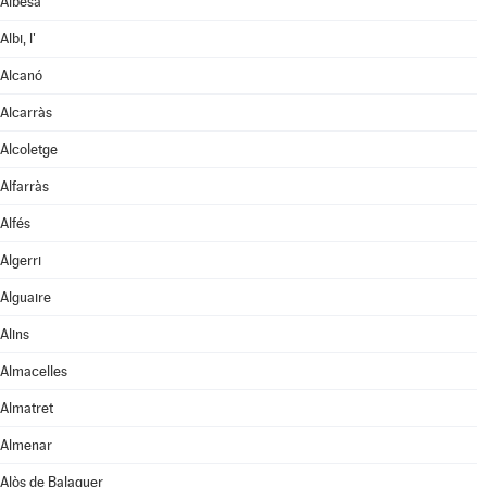
Albesa
Albi, l'
Alcanó
Alcarràs
Alcoletge
Alfarràs
Alfés
Algerri
Alguaire
Alins
Almacelles
Almatret
Almenar
Alòs de Balaguer