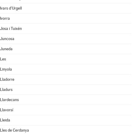
Ivars d'Urgell
Ivorra
Josa i Tuixén
Juncosa
Juneda
Les
Linyola
Lladorre
Lladurs
Llardecans
Llavorsí
Lleida
Lles de Cerdanya