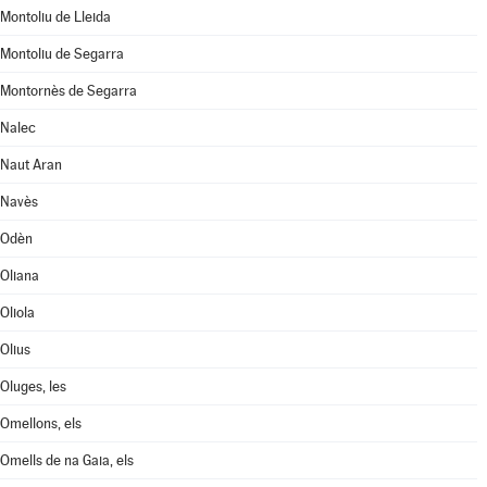
Montoliu de Lleida
Montoliu de Segarra
Montornès de Segarra
Nalec
Naut Aran
Navès
Odèn
Oliana
Oliola
Olius
Oluges, les
Omellons, els
Omells de na Gaia, els