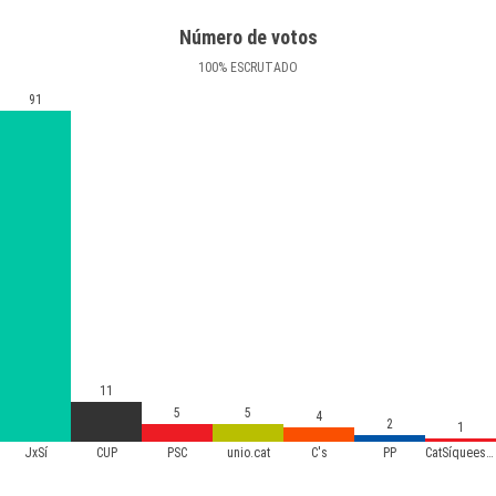
Número de votos
100
%
ESCRUTADO
91
11
5
5
4
2
1
JxSí
CUP
PSC
unio.cat
C's
PP
CatSíqueesPot