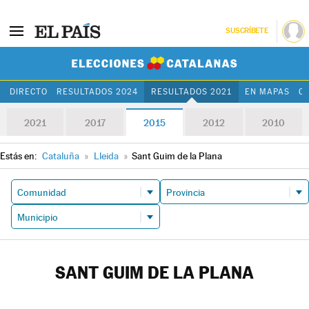
SUSCRÍBETE
Elecciones Cat
DIRECTO
RESULTADOS 2024
RESULTADOS 2021
EN MAPAS
C
2021
2017
2015
2012
2010
Estás en:
Cataluña
»
Lleida
»
Sant Guim de la Plana
SANT GUIM DE LA PLANA