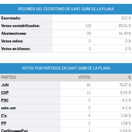
RESUMEN DEL ESCRUTINIO DE SANT GUIM DE LA PLANA
Escrutado:
100 %
Votos contabilizados:
119
85,61 %
Abstenciones:
20
14,39 %
Votos nulos:
0
0 %
Votos en blanco:
0
0 %
VOTOS POR PARTIDOS EN SANT GUIM DE LA PLANA
PARTIDO
VOTOS
%
JxSí
91
76,47 %
CUP
11
9,24 %
PSC
5
4,2 %
unio.cat
5
4,2 %
C's
4
3,36 %
PP
2
1,68 %
CatSíqueesPot
1
0,84 %