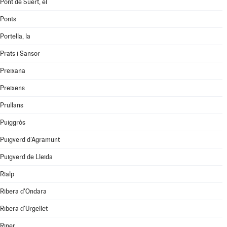
Pont de Suert, el
Ponts
Portella, la
Prats i Sansor
Preixana
Preixens
Prullans
Puiggròs
Puigverd d'Agramunt
Puigverd de Lleida
Rialp
Ribera d'Ondara
Ribera d'Urgellet
Riner