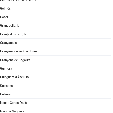
Golmés
Gósol
Granadella, la
Granja d'Escarp, la
Granyanella
Granyena de les Garrigues
Granyena de Segarra
Guimerà
Guingueta d'Àneu, la
Guissona
Guixers
Isona i Conca Dellà
Ivars de Noguera