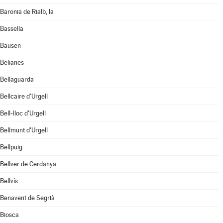
Baronia de Rialb, la
Bassella
Bausen
Belianes
Bellaguarda
Bellcaire d'Urgell
Bell-lloc d'Urgell
Bellmunt d'Urgell
Bellpuig
Bellver de Cerdanya
Bellvís
Benavent de Segrià
Biosca