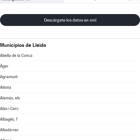
Descárgate los datos en xml
Municipios de Lleida
Abella de la Conca
Àger
Agramunt
Aitona
Alamús, els
Alàs i Cerc
Albagés, l'
Albatàrrec