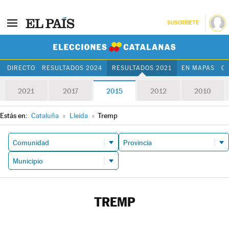
SUSCRÍBETE
Elecciones Cat
DIRECTO
RESULTADOS 2024
RESULTADOS 2021
EN MAPAS
C
2021
2017
2015
2012
2010
Estás en:
Cataluña
»
Lleida
»
Tremp
TREMP