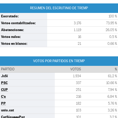
RESUMEN DEL ESCRUTINIO DE TREMP
Escrutado:
100 %
Votos contabilizados:
3.176
73,95 %
Abstenciones:
1.119
26,05 %
Votos nulos:
16
0,5 %
Votos en blanco:
21
0,66 %
VOTOS POR PARTIDOS EN TREMP
PARTIDO
VOTOS
%
JxSí
1.934
61,2 %
PSC
337
10,66 %
CUP
251
7,94 %
C's
216
6,84 %
PP
182
5,76 %
unio.cat
103
3,26 %
CatSíqueesPot
101
3,2 %