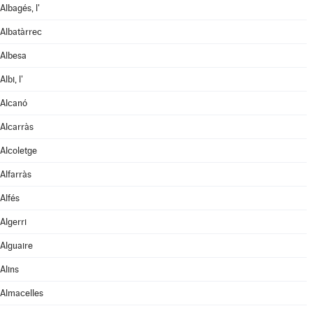
Albagés, l'
Albatàrrec
Albesa
Albi, l'
Alcanó
Alcarràs
Alcoletge
Alfarràs
Alfés
Algerri
Alguaire
Alins
Almacelles