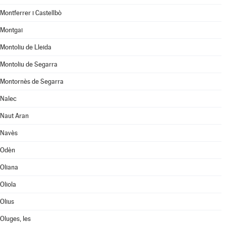
Montferrer i Castellbò
Montgai
Montoliu de Lleida
Montoliu de Segarra
Montornès de Segarra
Nalec
Naut Aran
Navès
Odèn
Oliana
Oliola
Olius
Oluges, les