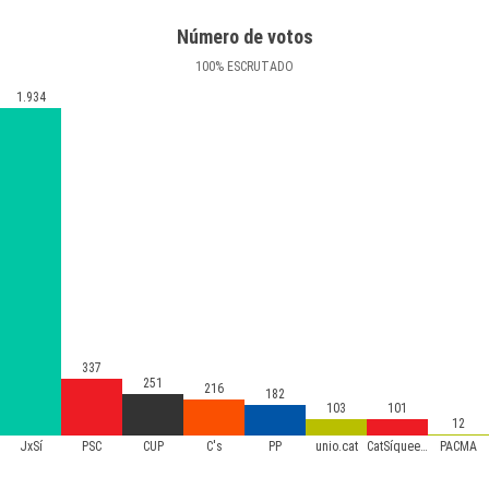
Número de votos
100
%
ESCRUTADO
1.934
337
251
216
182
103
101
12
JxSí
PSC
CUP
C's
PP
unio.cat
CatSíqueesPot
PACMA