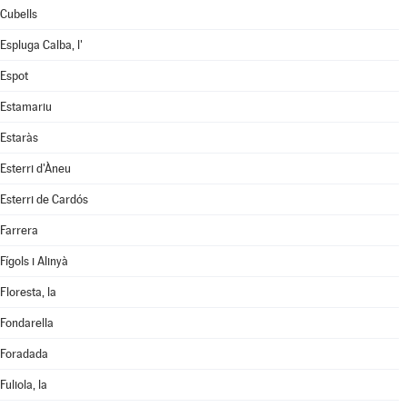
Cubells
Espluga Calba, l'
Espot
Estamariu
Estaràs
Esterri d'Àneu
Esterri de Cardós
Farrera
Fígols i Alinyà
Floresta, la
Fondarella
Foradada
Fuliola, la