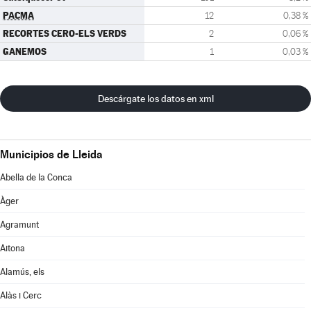
PACMA
12
0,38 %
RECORTES CERO-ELS VERDS
2
0,06 %
GANEMOS
1
0,03 %
Descárgate los datos en xml
Municipios de Lleida
Abella de la Conca
Àger
Agramunt
Aitona
Alamús, els
Alàs i Cerc