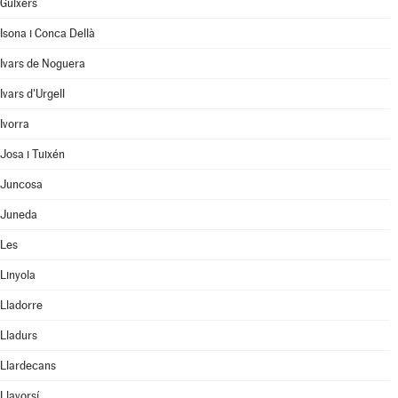
Guixers
Isona i Conca Dellà
Ivars de Noguera
Ivars d'Urgell
Ivorra
Josa i Tuixén
Juncosa
Juneda
Les
Linyola
Lladorre
Lladurs
Llardecans
Llavorsí