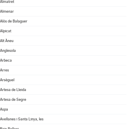
Almatret
Almenar
Alòs de Balaguer
Alpicat
Alt Àneu
Anglesola
Arbeca
Arres
Arsèguel
Artesa de Lleida
Artesa de Segre
Aspa
Avellanes i Santa Linya, les
Baix Pallars