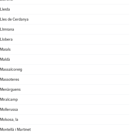
Lleida
Lles de Cerdanya
Llimiana
Llobera
Maials
Maldà
Massalcoreig
Massoteres
Menàrguens
Miralcamp
Mollerussa
Molsosa, la
Montellà i Martinet