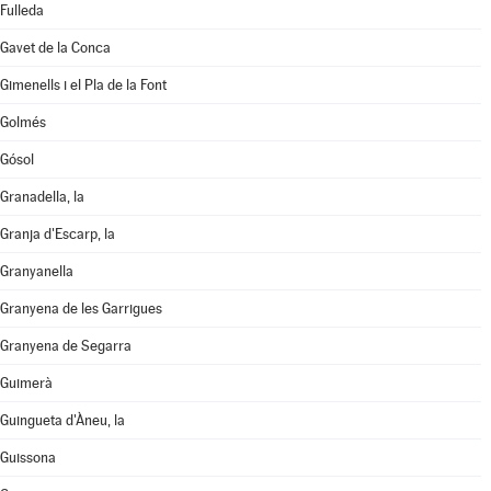
Fulleda
Gavet de la Conca
Gimenells i el Pla de la Font
Golmés
Gósol
Granadella, la
Granja d'Escarp, la
Granyanella
Granyena de les Garrigues
Granyena de Segarra
Guimerà
Guingueta d'Àneu, la
Guissona