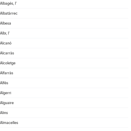
Albagés, l'
Albatàrrec
Albesa
Albi, l'
Alcanó
Alcarràs
Alcoletge
Alfarràs
Alfés
Algerri
Alguaire
Alins
Almacelles