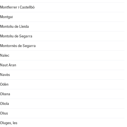
Montferrer i Castellbò
Montgai
Montoliu de Lleida
Montoliu de Segarra
Montornès de Segarra
Nalec
Naut Aran
Navès
Odèn
Oliana
Oliola
Olius
Oluges, les