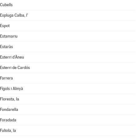
Cubells
Espluga Calba, l'
Espot
Estamariu
Estaràs
Esterri d'Àneu
Esterri de Cardós
Farrera
Fígols i Alinyà
Floresta, la
Fondarella
Foradada
Fuliola, la