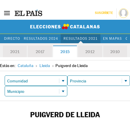
SUSCRÍBETE
Elecciones Cat
DIRECTO
RESULTADOS 2024
RESULTADOS 2021
EN MAPAS
C
2021
2017
2015
2012
2010
Estás en:
Cataluña
»
Lleida
»
Puigverd de Lleida
PUIGVERD DE LLEIDA