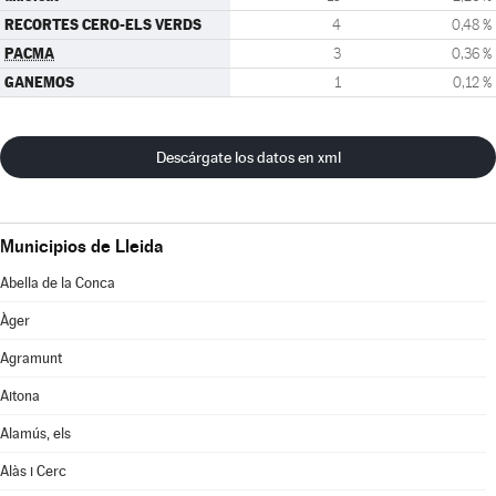
RECORTES CERO-ELS VERDS
4
0,48 %
PACMA
3
0,36 %
GANEMOS
1
0,12 %
Descárgate los datos en xml
Municipios de Lleida
Abella de la Conca
Àger
Agramunt
Aitona
Alamús, els
Alàs i Cerc