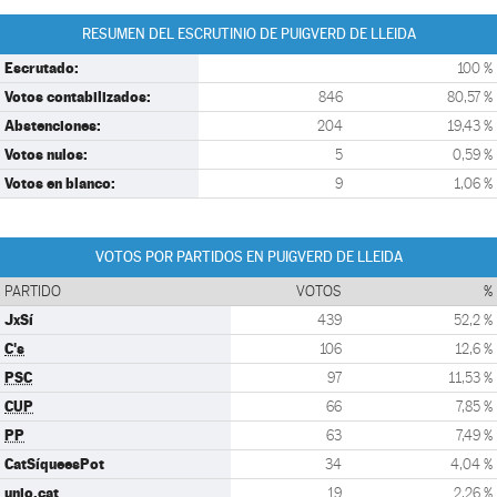
RESUMEN DEL ESCRUTINIO DE PUIGVERD DE LLEIDA
Escrutado:
100 %
Votos contabilizados:
846
80,57 %
Abstenciones:
204
19,43 %
Votos nulos:
5
0,59 %
Votos en blanco:
9
1,06 %
VOTOS POR PARTIDOS EN PUIGVERD DE LLEIDA
PARTIDO
VOTOS
%
JxSí
439
52,2 %
C's
106
12,6 %
PSC
97
11,53 %
CUP
66
7,85 %
PP
63
7,49 %
CatSíqueesPot
34
4,04 %
unio.cat
19
2,26 %