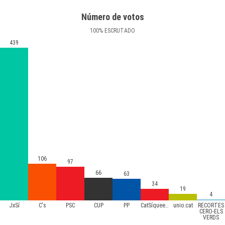
Número de votos
100
%
ESCRUTADO
439
106
97
66
63
34
19
4
JxSí
C's
PSC
CUP
PP
CatSíqueesPot
unio.cat
RECORTES
CERO-ELS
VERDS