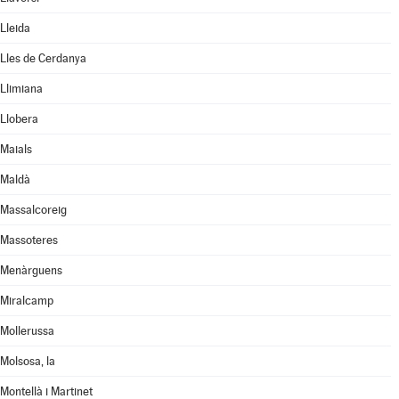
Lleida
Lles de Cerdanya
Llimiana
Llobera
Maials
Maldà
Massalcoreig
Massoteres
Menàrguens
Miralcamp
Mollerussa
Molsosa, la
Montellà i Martinet