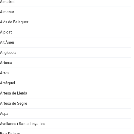
Almatret
Almenar
Alòs de Balaguer
Alpicat
Alt Àneu
Anglesola
Arbeca
Arres
Arsèguel
Artesa de Lleida
Artesa de Segre
Aspa
Avellanes i Santa Linya, les
Baix Pallars