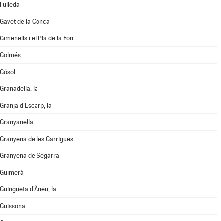
Fulleda
Gavet de la Conca
Gimenells i el Pla de la Font
Golmés
Gósol
Granadella, la
Granja d'Escarp, la
Granyanella
Granyena de les Garrigues
Granyena de Segarra
Guimerà
Guingueta d'Àneu, la
Guissona