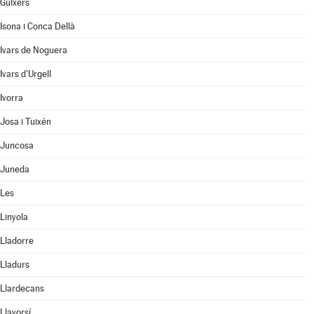
Guixers
Isona i Conca Dellà
Ivars de Noguera
Ivars d'Urgell
Ivorra
Josa i Tuixén
Juncosa
Juneda
Les
Linyola
Lladorre
Lladurs
Llardecans
Llavorsí