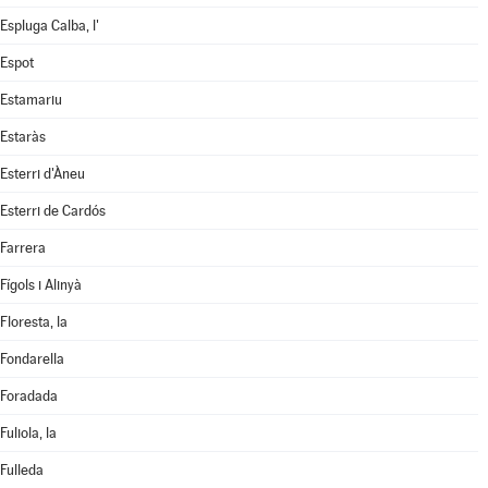
Espluga Calba, l'
Espot
Estamariu
Estaràs
Esterri d'Àneu
Esterri de Cardós
Farrera
Fígols i Alinyà
Floresta, la
Fondarella
Foradada
Fuliola, la
Fulleda