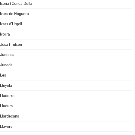
Isona i Conca Dellà
Ivars de Noguera
Ivars d'Urgell
Ivorra
Josa i Tuixén
Juncosa
Juneda
Les
Linyola
Lladorre
Lladurs
Llardecans
Llavorsí