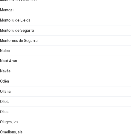
Montgai
Montoliu de Lleida
Montoliu de Segarra
Montornès de Segarra
Nalec
Naut Aran
Navès
Odèn
Oliana
Oliola
Olius
Oluges, les
Omellons, els