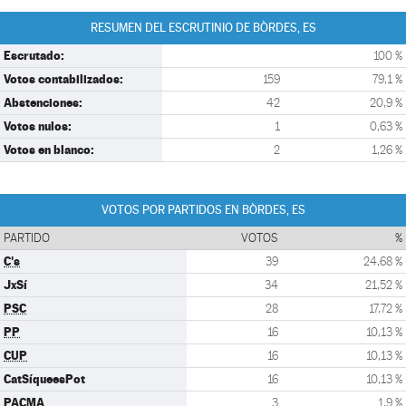
RESUMEN DEL ESCRUTINIO DE BÒRDES, ES
Escrutado:
100 %
Votos contabilizados:
159
79,1 %
Abstenciones:
42
20,9 %
Votos nulos:
1
0,63 %
Votos en blanco:
2
1,26 %
VOTOS POR PARTIDOS EN BÒRDES, ES
PARTIDO
VOTOS
%
C's
39
24,68 %
JxSí
34
21,52 %
PSC
28
17,72 %
PP
16
10,13 %
CUP
16
10,13 %
CatSíqueesPot
16
10,13 %
PACMA
3
1,9 %