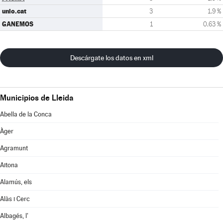
unio.cat
3
1,9 %
GANEMOS
1
0,63 %
Descárgate los datos en xml
Municipios de Lleida
Abella de la Conca
Àger
Agramunt
Aitona
Alamús, els
Alàs i Cerc
Albagés, l'