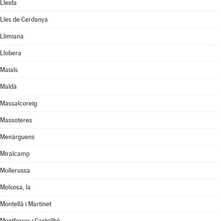
Lleida
Lles de Cerdanya
Llimiana
Llobera
Maials
Maldà
Massalcoreig
Massoteres
Menàrguens
Miralcamp
Mollerussa
Molsosa, la
Montellà i Martinet
Montferrer i Castellbò