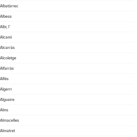
Albatàrrec
Albesa
Albi, l'
Alcanó
Alcarràs
Alcoletge
Alfarràs
Alfés
Algerri
Alguaire
Alins
Almacelles
Almatret