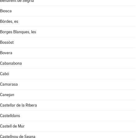
Benavent de Segrià
Biosca
Bòrdes, es
Borges Blanques, les
Bossòst
Bovera
Cabanabona
Cabó
Camarasa
Canejan
Castellar de la Ribera
Castelldans
Castell de Mur
Castellnou de Seana