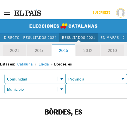
SUSCRÍBETE
Elecciones Cat
DIRECTO
RESULTADOS 2024
RESULTADOS 2021
EN MAPAS
C
2021
2017
2015
2012
2010
Estás en:
Cataluña
»
Lleida
»
Bòrdes, es
BÒRDES, ES