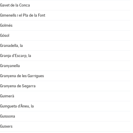
Gavet de la Conca
Gimenells i el Pla de la Font
Golmés
Gósol
Granadella, la
Granja d'Escarp, la
Granyanella
Granyena de les Garrigues
Granyena de Segarra
Guimerà
Guingueta d'Àneu, la
Guissona
Guixers