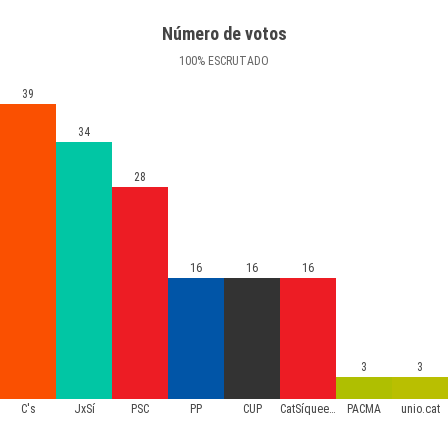
Número de votos
100
%
ESCRUTADO
39
34
28
16
16
16
3
3
C's
JxSí
PSC
PP
CUP
CatSíqueesPot
PACMA
unio.cat