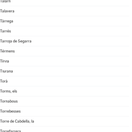
Talarn
Talavera
Tàrrega
Tarrés
Tarroja de Segarra
Térmens
Tírvia
Tiurana
Torà
Torms, els
Tornabous
Torrebesses
Torre de Cabdella, la
Torrefarrera