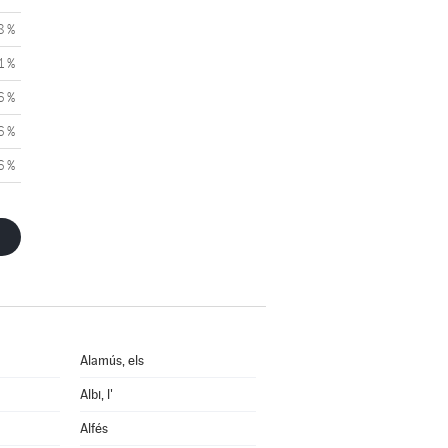
8 %
1 %
6 %
6 %
6 %
Alamús, els
Albi, l'
Alfés