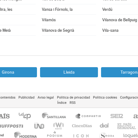
ira, les
Vansa i Fórnols, la
Verdú
Vilamòs
Vilanova de Bellpuig
e Meià
Vilanova de Segrià
Vila-sana
Girona
Lleida
Tarragon
contenidos
Publicidad
Aviso legal
Política de privacidad
Política cookies
Configuraci
Índice
RSS