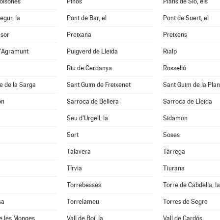
Solsonès
Pinós
Plans de Sió, els
egur, la
Pont de Bar, el
Pont de Suert, el
nsor
Preixana
Preixens
d'Agramunt
Puigverd de Lleida
Rialp
Riu de Cerdanya
Rosselló
e de la Sarga
Sant Guim de Freixenet
Sant Guim de la Pla
on
Sarroca de Bellera
Sarroca de Lleida
Seu d'Urgell, la
Sidamon
Sort
Soses
Talavera
Tàrrega
Tírvia
Tiurana
Torrebesses
Torre de Cabdella, la
sa
Torrelameu
Torres de Segre
e les Monges
Vall de Boí, la
Vall de Cardós