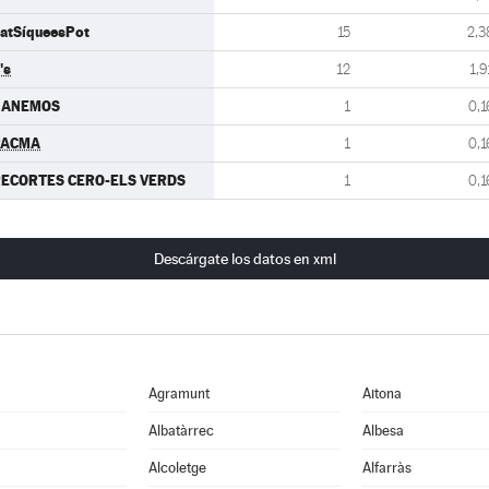
atSíqueesPot
15
2,3
's
12
1,9
GANEMOS
1
0,1
PACMA
1
0,1
ECORTES CERO-ELS VERDS
1
0,1
Descárgate los datos en xml
Agramunt
Aitona
Albatàrrec
Albesa
Alcoletge
Alfarràs