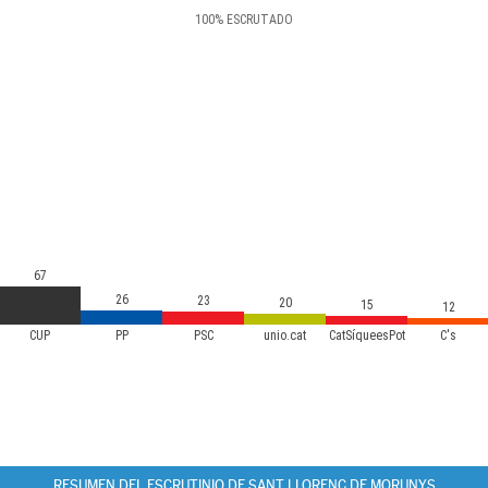
100
%
ESCRUTADO
67
26
23
20
15
12
CUP
PP
PSC
unio.cat
CatSíqueesPot
C's
RESUMEN DEL ESCRUTINIO DE SANT LLORENÇ DE MORUNYS