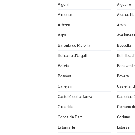
Algerri
Alguaire
Almenar
Alòs de Ba
Arbeca
Arres
Aspa
Avellanes i
Baronia de Rialb, la
Bassella
Bellcaire d'Urgell
Bell-lloc d
Bellvís
Benavent 
Bossòst
Bovera
Canejan
Castellar d
Castelló de Farfanya
Castellser
Ciutadilla
Clariana d
Conca de Dalt
Corbins
Estamariu
Estaràs