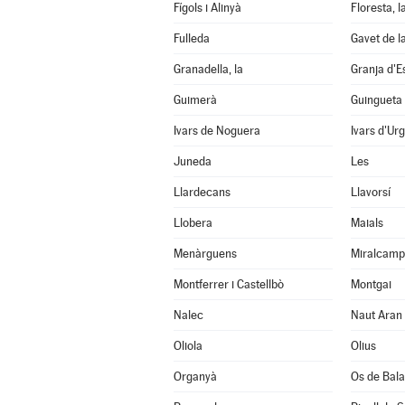
Fígols i Alinyà
Floresta, l
Fulleda
Gavet de l
Granadella, la
Granja d'E
Guimerà
Guingueta 
Ivars de Noguera
Ivars d'Urg
Juneda
Les
Llardecans
Llavorsí
Llobera
Maials
Menàrguens
Miralcamp
Montferrer i Castellbò
Montgai
Nalec
Naut Aran
Oliola
Olius
Organyà
Os de Bal