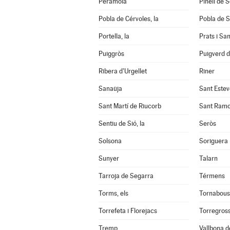
Peramola
Pinell de 
Pobla de Cérvoles, la
Pobla de S
Portella, la
Prats i Sa
Puiggròs
Puigverd 
Ribera d'Urgellet
Riner
Sanaüja
Sant Estev
Sant Martí de Riucorb
Sant Ram
Sentiu de Sió, la
Seròs
Solsona
Soriguera
Sunyer
Talarn
Tarroja de Segarra
Térmens
Torms, els
Tornabous
Torrefeta i Florejacs
Torregros
Tremp
Vallbona d