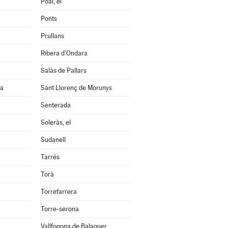
Poal, el
Ponts
Prullans
Ribera d'Ondara
Salàs de Pallars
na
Sant Llorenç de Morunys
Senterada
Soleràs, el
Sudanell
Tarrés
Torà
Torrefarrera
Torre-serona
Vallfogona de Balaguer