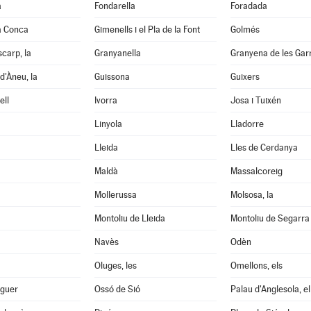
a
Fondarella
Foradada
a Conca
Gimenells i el Pla de la Font
Golmés
scarp, la
Granyanella
Granyena de les Gar
d'Àneu, la
Guissona
Guixers
ell
Ivorra
Josa i Tuixén
Linyola
Lladorre
Lleida
Lles de Cerdanya
Maldà
Massalcoreig
Mollerussa
Molsosa, la
Montoliu de Lleida
Montoliu de Segarra
Navès
Odèn
Oluges, les
Omellons, els
aguer
Ossó de Sió
Palau d'Anglesola, el