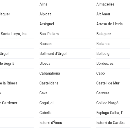
Alins
Almacelles
laguer
Alpicat
Alt Àneu
Arsèguel
Artesa de Lleida
 Santa Linya, les
Baix Pallars
Balaguer
Bausen
Belianes
'Urgell
Bellmunt d'Urgell
Bellpuig
de Segrià
Biosca
Bòrdes, es
Cabanabona
Cabó
e la Ribera
Castelldans
Castell de Mur
à
Cava
Cervera
e Cardener
Cogul, el
Coll de Nargó
Cubells
Espluga Calba, l'
Esterri d'Àneu
Esterri de Cardós