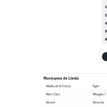
C
C
R
Municipios de Lleida
Abella de la Conca
Àger
Alàs i Cerc
Albagés, l'
Alcanó
Alcarràs