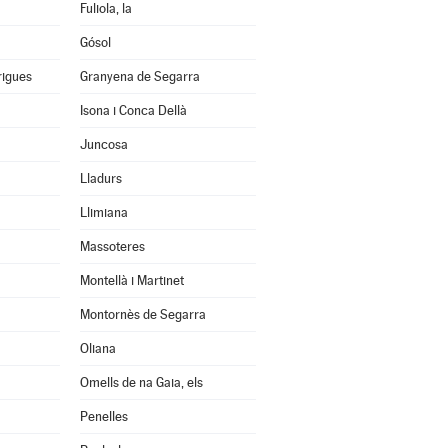
Fuliola, la
Gósol
rigues
Granyena de Segarra
Isona i Conca Dellà
Juncosa
Lladurs
Llimiana
Massoteres
Montellà i Martinet
Montornès de Segarra
Oliana
Omells de na Gaia, els
Penelles