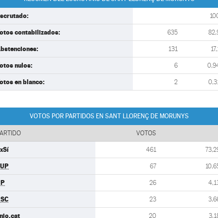
scrutado:
10
otos contabilizados:
635
82,
bstenciones:
131
17,
otos nulos:
6
0,9
otos en blanco:
2
0,3
VOTOS POR PARTIDOS EN SANT LLORENÇ DE MORUNYS
ARTIDO
VOTOS
xSí
461
73,2
CUP
67
10,6
PP
26
4,1
PSC
23
3,6
nio.cat
20
3,1