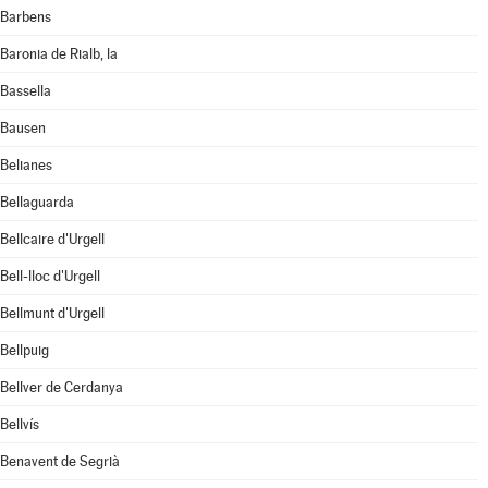
Barbens
Baronia de Rialb, la
Bassella
Bausen
Belianes
Bellaguarda
Bellcaire d'Urgell
Bell-lloc d'Urgell
Bellmunt d'Urgell
Bellpuig
Bellver de Cerdanya
Bellvís
Benavent de Segrià