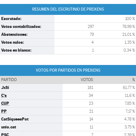
RESUMEN DEL ESCRUTINIO DE PREIXENS
Escrutado:
100 %
Votos contabilizados:
297
78,99 %
Abstenciones:
79
21,01 %
Votos nulos:
4
1,35 %
Votos en blanco:
1
0,34 %
VOTOS POR PARTIDOS EN PREIXENS
PARTIDO
VOTOS
%
JxSí
181
61,77 %
C's
34
11,6 %
CUP
23
7,85 %
PP
21
7,17 %
CatSíqueesPot
14
4,78 %
unio.cat
11
3,75 %
PSC
7
2,39 %