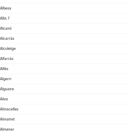
Albesa
Albi, l'
Alcanó
Alcarràs
Alcoletge
Alfarràs
Alfés
Algerri
Alguaire
Alins
Almacelles
Almatret
Almenar