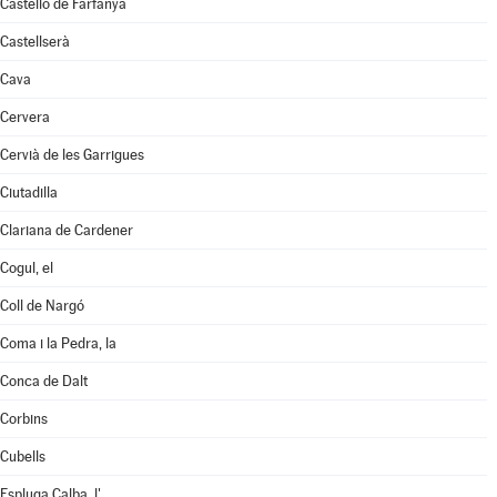
Castelló de Farfanya
Castellserà
Cava
Cervera
Cervià de les Garrigues
Ciutadilla
Clariana de Cardener
Cogul, el
Coll de Nargó
Coma i la Pedra, la
Conca de Dalt
Corbins
Cubells
Espluga Calba, l'