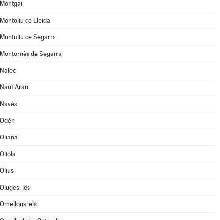
Montgai
Montoliu de Lleida
Montoliu de Segarra
Montornès de Segarra
Nalec
Naut Aran
Navès
Odèn
Oliana
Oliola
Olius
Oluges, les
Omellons, els