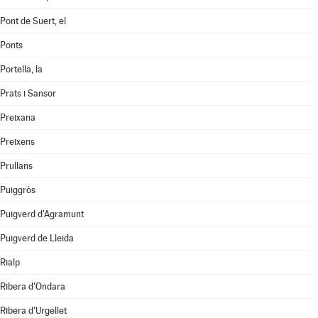
Pont de Suert, el
Ponts
Portella, la
Prats i Sansor
Preixana
Preixens
Prullans
Puiggròs
Puigverd d'Agramunt
Puigverd de Lleida
Rialp
Ribera d'Ondara
Ribera d'Urgellet