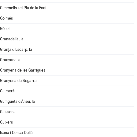
Gimenells i el Pla de la Font
Golmés
Gósol
Granadella, la
Granja d'Escarp, la
Granyanella
Granyena de les Garrigues
Granyena de Segarra
Guimerà
Guingueta d'Àneu, la
Guissona
Guixers
Isona i Conca Dellà