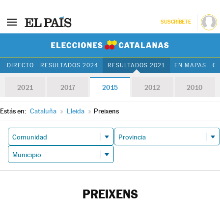
SUSCRÍBETE
Elecciones Cat
DIRECTO
RESULTADOS 2024
RESULTADOS 2021
EN MAPAS
C
2021
2017
2015
2012
2010
Estás en:
Cataluña
»
Lleida
»
Preixens
PREIXENS