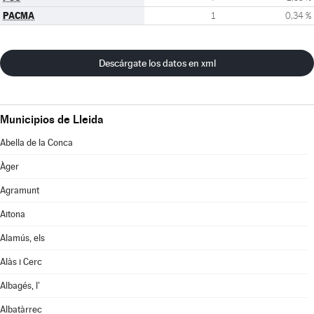
PACMA
1
0,34 %
Descárgate los datos en xml
Municipios de Lleida
Abella de la Conca
Àger
Agramunt
Aitona
Alamús, els
Alàs i Cerc
Albagés, l'
Albatàrrec