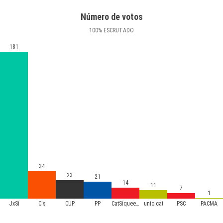
Número de votos
100
%
ESCRUTADO
181
34
23
21
14
11
7
1
JxSí
C's
CUP
PP
CatSíqueesPot
unio.cat
PSC
PACMA