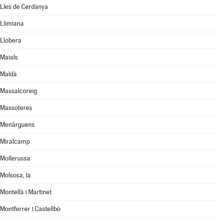
Lles de Cerdanya
Llimiana
Llobera
Maials
Maldà
Massalcoreig
Massoteres
Menàrguens
Miralcamp
Mollerussa
Molsosa, la
Montellà i Martinet
Montferrer i Castellbò