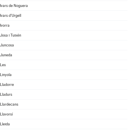
Ivars de Noguera
Ivars d'Urgell
Ivorra
Josa i Tuixén
Juncosa
Juneda
Les
Linyola
Lladorre
Lladurs
Llardecans
Llavorsí
Lleida