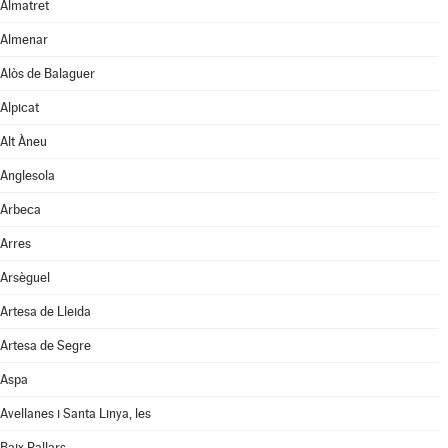
Almatret
Almenar
Alòs de Balaguer
Alpicat
Alt Àneu
Anglesola
Arbeca
Arres
Arsèguel
Artesa de Lleida
Artesa de Segre
Aspa
Avellanes i Santa Linya, les
Baix Pallars