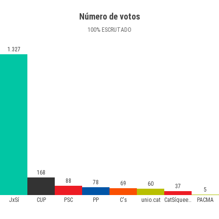
Número de votos
100
%
ESCRUTADO
1.327
168
88
78
69
60
37
5
JxSí
CUP
PSC
PP
C's
unio.cat
CatSíqueesPot
PACMA