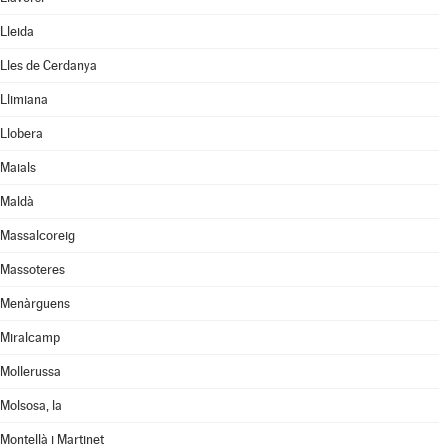
Lleida
Lles de Cerdanya
Llimiana
Llobera
Maials
Maldà
Massalcoreig
Massoteres
Menàrguens
Miralcamp
Mollerussa
Molsosa, la
Montellà i Martinet