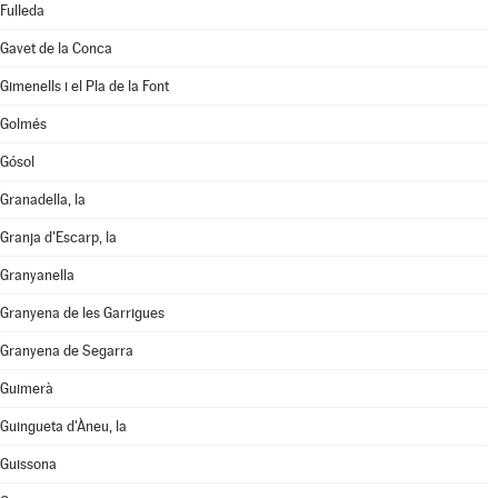
Fulleda
Gavet de la Conca
Gimenells i el Pla de la Font
Golmés
Gósol
Granadella, la
Granja d'Escarp, la
Granyanella
Granyena de les Garrigues
Granyena de Segarra
Guimerà
Guingueta d'Àneu, la
Guissona