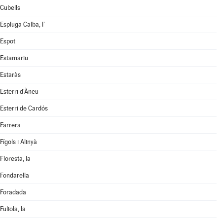
Cubells
Espluga Calba, l'
Espot
Estamariu
Estaràs
Esterri d'Àneu
Esterri de Cardós
Farrera
Fígols i Alinyà
Floresta, la
Fondarella
Foradada
Fuliola, la