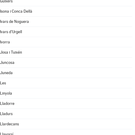
Guixers
Isona i Conca Dellà
Ivars de Noguera
Ivars d'Urgell
Ivorra
Josa i Tuixén
Juncosa
Juneda
Les
Linyola
Lladorre
Lladurs
Llardecans
Llavorsí