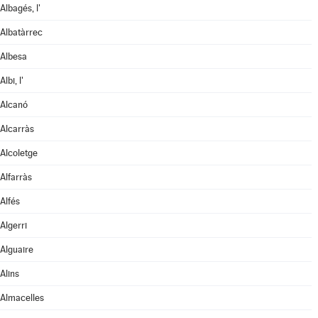
Albagés, l'
Albatàrrec
Albesa
Albi, l'
Alcanó
Alcarràs
Alcoletge
Alfarràs
Alfés
Algerri
Alguaire
Alins
Almacelles