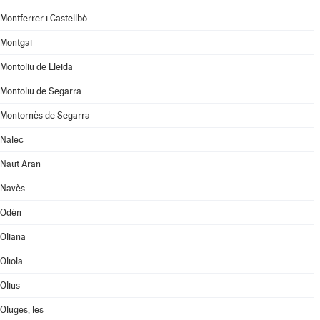
Montferrer i Castellbò
Montgai
Montoliu de Lleida
Montoliu de Segarra
Montornès de Segarra
Nalec
Naut Aran
Navès
Odèn
Oliana
Oliola
Olius
Oluges, les