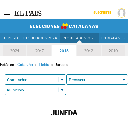
SUSCRÍBETE
Elecciones Cat
DIRECTO
RESULTADOS 2024
RESULTADOS 2021
EN MAPAS
C
2021
2017
2015
2012
2010
Estás en:
Cataluña
»
Lleida
»
Juneda
JUNEDA