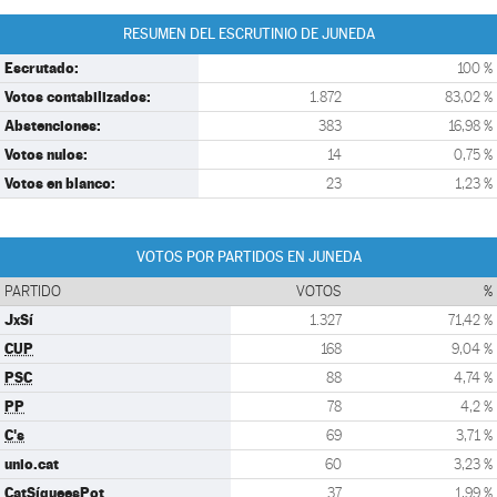
RESUMEN DEL ESCRUTINIO DE JUNEDA
Escrutado:
100 %
Votos contabilizados:
1.872
83,02 %
Abstenciones:
383
16,98 %
Votos nulos:
14
0,75 %
Votos en blanco:
23
1,23 %
VOTOS POR PARTIDOS EN JUNEDA
PARTIDO
VOTOS
%
JxSí
1.327
71,42 %
CUP
168
9,04 %
PSC
88
4,74 %
PP
78
4,2 %
C's
69
3,71 %
unio.cat
60
3,23 %
CatSíqueesPot
37
1,99 %