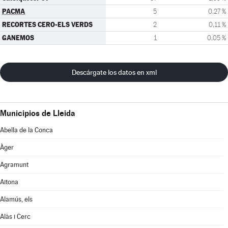
PACMA
5
0,27 %
RECORTES CERO-ELS VERDS
2
0,11 %
GANEMOS
1
0,05 %
Descárgate los datos en xml
Municipios de Lleida
Abella de la Conca
Àger
Agramunt
Aitona
Alamús, els
Alàs i Cerc